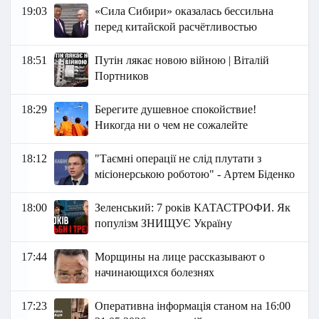
19:03
«Сила Сибири» оказалась бессильна
перед китайской расчётливостью
18:51
Путін лякає новою війною | Віталій
Портников
18:29
Берегите душевное спокойствие!
Никогда ни о чем не сожалейте
18:12
"Таємні операції не слід плутати з
місіонерською роботою" - Артем Біденко
18:00
Зеленський: 7 років КАТАСТРОФИ. Як
популізм ЗНИЩУЄ Україну
17:44
Морщины на лице рассказывают о
начинающихся болезнях
17:23
Оперативна інформація станом на 16:00