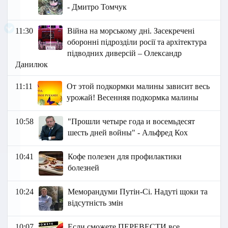
- Дмитро Томчук
11:30
Війна на морському дні. Засекречені
оборонні підрозділи росії та архітектура
підводних диверсій – Олександр
Данилюк
11:11
От этой подкормки малины зависит весь
урожай! Весенняя подкормка малины
10:58
"Прошли четыре года и восемьдесят
шесть дней войны" - Альфред Кох
10:41
Кофе полезен для профилактики
болезней
10:24
Меморандуми Путін-Сі. Надуті щоки та
відсутність змін
10:07
Если сможете ПЕРЕВЕСТИ все