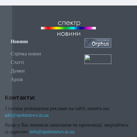
Новини
Стрічка новин
Статті
Думки
Архів
Контакти:
З питань розміщення реклами на сайті, пишіть на:
adv@spektrnews.in.ua
Якщо у Вас виникли запитання чи пропозиції, звертайтесь
за адресою:
info@spektrnews.in.ua