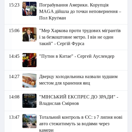
15:23
Пограбування Америки. Корупція
MAGA дійшла до точки неповернення –
Пол Круґман
15:06
"Мер Харкова проти трудових мігрантів
і за безкоштовне метро. І він не один
такий" - Сергій Фурса
14:45
"Путин в Китае" - Сергей Ауслендер
14:27
Дверцу холодильника назвали худшим
местом для хранения яиц
14:08
"МІНСЬКИЙ ЕКСПРЕС ДО ЗРАДИ" -
Владислав Смірнов
13:47
Тотальний контроль в ЄС: з 7 липня нові
авто стежитимуть за водіями через
камери