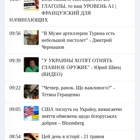
ГЛАГОЛЫ, то ваш УРОВЕНЬ А1 |
ФРАНЦУЗСКИЙ ДЛЯ
НАЧИНАЮЩИХ
09:56
"В Музее артиллерии Турина есть
небольшой пистолет" - Дмитрий
Чернышов
09:39
"У УКРАИНЫ ХОТЯТ ОТНЯТЬ
ГЛАВНОЕ ОРУЖИЕ" - Юрий Швец
(ВИДЕО)
09:22
"Четвер, ранок. Що важливого?" -
Тетяна Геращенко
09:05
США тиснуть на Україну, вимагаючи
зняття обмежень щодо білоруських
добрив – Bloomberg
08:54
Цей день в історії - 21 травня