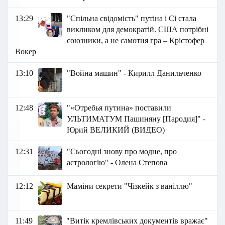
13:29
"Спільна свідомість" путіна і Сі стала
викликом для демократій. США потрібні
союзники, а не самотня гра – Крістофер
Вокер
13:10
"Война машин" - Кирилл Данильченко
12:48
"«Отребья путина» поставили
УЛЬТИМАТУМ Пашиняну [Пародия]" -
Юрий ВЕЛИКИЙ (ВИДЕО)
12:31
"Сьогодні знову про модне, про
астрологію" - Олена Степова
12:12
Маміни секрети "Чізкейк з ваніллю"
11:49
"Витік кремлівських документів вражає"