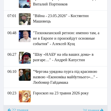
Виталий Портников
07:01
"Війна - 23.05.2026" - Костянтин
Машовець
06:48
"Тихоокеанский регион: именно там, а
не в Европе и произойдут основные
события" - Алексей Кущ
06:27
"Шоу «НАБУ на оба ваших дома» в
разгаре…" - Андрей Капустин
06:10
"Чергова урядова пурга під красивою
назвою «Економіка майбутнього»..." -
Любомир Гайдамака
00:23
Гороскоп на 23 травня 2026 року
22 травня
24 травня