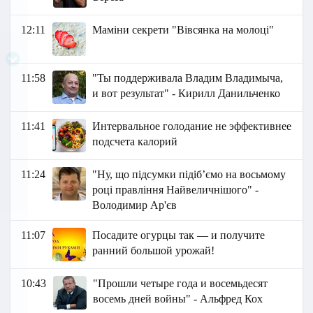
12:11
Маміни секрети "Вівсянка на молоці"
11:58
"Ты поддерживала Владим Владимыча,
и вот результат" - Кирилл Данильченко
11:41
Интервальное голодание не эффективнее
подсчета калорий
11:24
"Ну, що підсумки підібʼємо на восьмому
році правління Найвеличнішого" -
Володимир Ар'єв
11:07
Посадите огурцы так — и получите
ранний большой урожай!
10:43
"Прошли четыре года и восемьдесят
восемь дней войны" - Альфред Кох