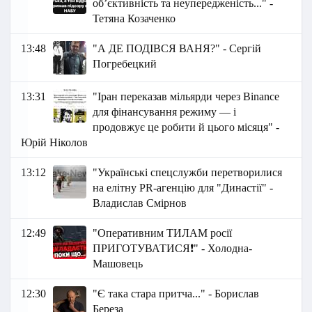
об’єктивність та неупередженість..." -
Тетяна Козаченко
13:48
"А ДЕ ПОДІВСЯ ВАНЯ?" - Сергій
Погребецкий
13:31
"Іран переказав мільярди через Binance
для фінансування режиму — і
продовжує це робити й цього місяця" -
Юрій Ніколов
13:12
"Українські спецслужби перетворилися
на елітну PR-агенцію для "Династії" -
Владислав Смірнов
12:49
"Оперативним ТИЛАМ росії
ПРИГОТУВАТИСЯ❗️" - Холодна-
Машовець
12:30
"Є така стара притча..." - Борислав
Береза