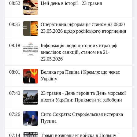
08:52
Цей день в історії - 23 травня
08:35
Оперативна інформація станом на 08:00
23.05.2026 щодо російського вторгнення
08:18
Інформація щодо поточних втрат рф
внаслідок санкцій, станом на 21-
22.05.2026​
08:01
Велика гра Пекіна і Кремля: що чекає
Україну
07:40
23 травня - День героїв та День морської
піхоти України: Прикмети та забобони
07:26
Сито Сократа: Старобельская истерика
Путина
07:14
Трамп возвращает войска в Польшу |