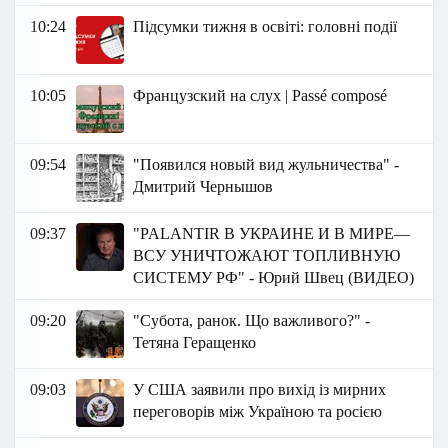
10:24
Підсумки тижня в освіті: головні події
10:05
Французский на слух | Passé composé
09:54
"Появился новый вид жульничества" -
Дмитрий Чернышов
09:37
"PALANTIR В УКРАИНЕ И В МИРЕ—
ВСУ УНИЧТОЖАЮТ ТОПЛИВНУЮ
СИСТЕМУ РФ" - Юрий Швец (ВИДЕО)
09:20
"Субота, ранок. Що важливого?" -
Тетяна Геращенко
09:03
У США заявили про вихід із мирних
переговорів між Україною та росією