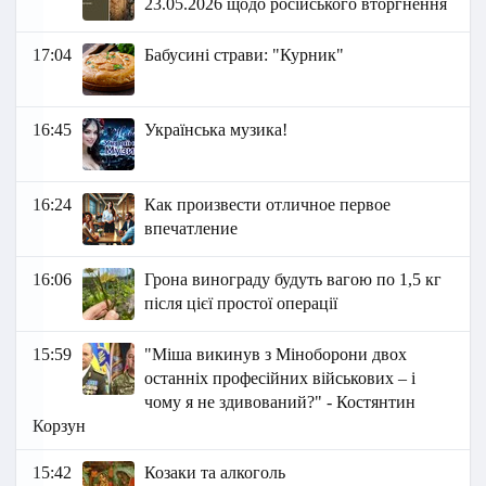
23.05.2026 щодо російського вторгнення
17:04
Бабусині страви: "Курник"
16:45
Українська музика!
16:24
Как произвести отличное первое
впечатление
16:06
Грона винограду будуть вагою по 1,5 кг
після цієї простої операції
15:59
"Міша викинув з Міноборони двох
останніх професійних військових – і
чому я не здивований?" - Костянтин
Корзун
15:42
Козаки та алкоголь