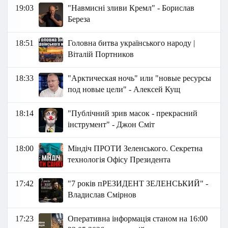
19:03
"Навмисні зливи Кремл" - Борислав
Береза
18:51
Головна битва українського народу |
Віталій Портников
18:33
"Арктическая ночь" или "новые ресурсы
под новые цели" - Алексей Кущ
18:14
"Публічний зрив масок - прекрасний
інструмент" - Джон Сміт
18:00
Міндіч ПРОТИ Зеленського. Секретна
технологія Офісу Президента
17:42
"7 років пРЕЗИДЕНТ ЗЕЛЕНСЬКИЙ" -
Владислав Смірнов
17:23
Оперативна інформація станом на 16:00