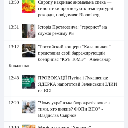
13:50
Європу накриває аномальна спека —
синоптики прогнозують температурні
рекорди, повідомляє Bloomberg
13:31
Історія Протасевича: "терорист" на
службі режиму РБ
13:12
"Российский концерн “Калашников”
представил свой барражирующий
боеприпас “КУБ-10МЭ” - Александр
Коваленко
12:48
ПРОВОКАЦІЇ Путіна і Лукашенка:
ЯДЕРКА напоготові! Зеленський ЗЛИЙ
на ЄС!
12:29
"Чому українська бюрократія воює з
тими, хто вижив? ФОПи ВПО" -
Владислав Смірнов
12:10
Маміни секрети "Хворост"