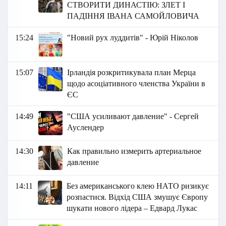
СТВОРИТИ ДИНАСТІЮ: ЗЛЕТ І
ПАДІННЯ ІВАНА САМОЙЛОВИЧА
15:24
"Новий рух луддитів" - Юрій Ніколов
15:07
Ірландія розкритикувала план Мерца
щодо асоціативного членства України в
ЄС
14:49
"США усиливают давление" - Сергей
Ауслендер
14:30
Как правильно измерить артериальное
давление
14:11
Без американського клею НАТО ризикує
розпастися. Відхід США змушує Європу
шукати нового лідера – Едвард Лукас