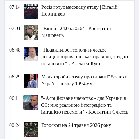
07:14
Росія готує масовану атаку | Віталій
Портников
07:01
"Війна - 24.05.2026" - Костянтин
Машовець
06:48
"Правильное геополитическое
позиционирование, как правило, трудно
остановить" - Алексей Кущ
06:29
Мадяр зробив заяву про гарантії безпеки
Україні: не як у 1994-му
06:11
"«Асоційоване членство» для України в
ЄС: між реальною інтеграцією та
імітацією перемоги" - Костянтин Єлісєєв
00:24
Гороскоп на 24 травня 2026 року