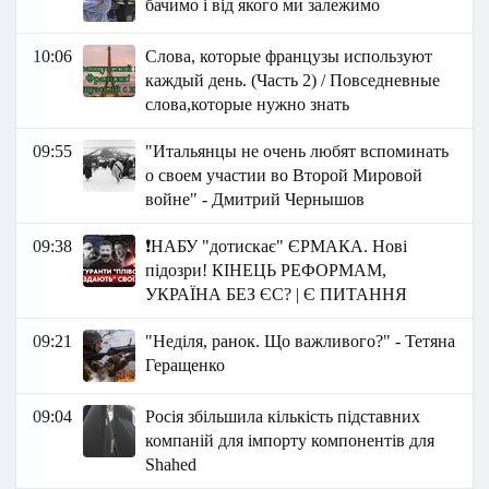
бачимо і від якого ми залежимо
10:06
Слова, которые французы используют
каждый день. (Часть 2) / Повседневные
слова,которые нужно знать
09:55
"Итальянцы не очень любят вспоминать
о своем участии во Второй Мировой
войне" - Дмитрий Чернышов
09:38
❗️НАБУ "дотискає" ЄРМАКА. Нові
підозри! КІНЕЦЬ РЕФОРМАМ,
УКРАЇНА БЕЗ ЄС? | Є ПИТАННЯ
09:21
"Неділя, ранок. Що важливого?" - Тетяна
Геращенко
09:04
Росія збільшила кількість підставних
компаній для імпорту компонентів для
Shahed