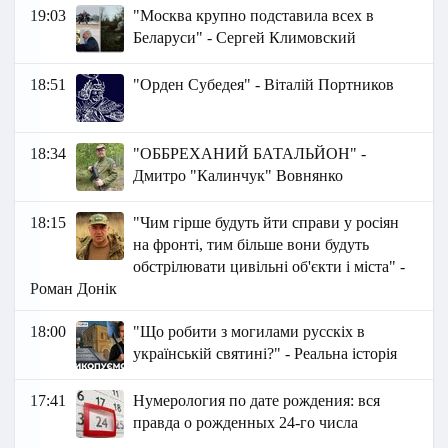
19:03
"Москва крупно подставила всех в
Беларуси" - Сергей Климовский
18:51
"Орден Субедея" - Віталій Портников
18:34
"ОББРЕХАНИЙ БАТАЛЬЙОН" -
Дмитро "Калинчук" Вовнянко
18:15
"Чим гірше будуть йти справи у росіян
на фронті, тим більше вони будуть
обстрілювати цивільні об'єкти і міста" -
Роман Донік
18:00
"Що робити з могилами русскіх в
українській святині?" - Реальна історія
17:41
Нумерология по дате рождения: вся
правда о рожденных 24-го числа