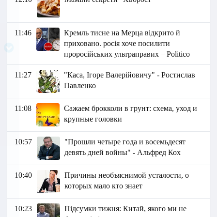
11:46
Кремль тисне на Мерца відкрито й
приховано. росія хоче посилити
проросійських ультраправих – Politico
11:27
"Каса, Ігоре Валерійовичу" - Ростислав
Павленко
11:08
Сажаем брокколи в грунт: схема, уход и
крупные головки
10:57
"Прошли четыре года и восемьдесят
девять дней войны" - Альфред Кох
10:40
Причины необъяснимой усталости, о
которых мало кто знает
10:23
Підсумки тижня: Китай, якого ми не