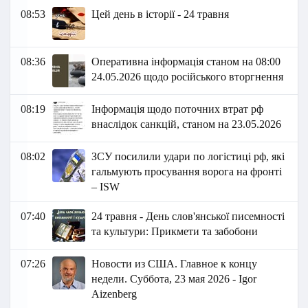
08:53
Цей день в історії - 24 травня
08:36
Оперативна інформація станом на 08:00
24.05.2026 щодо російського вторгнення
08:19
Інформація щодо поточних втрат рф
внаслідок санкцій, станом на 23.05.2026​
08:02
ЗСУ посилили удари по логістиці рф, які
гальмують просування ворога на фронті
– ISW
07:40
24 травня - День слов'янської писемності
та культури: Прикмети та забобони
07:26
Новости из США. Главное к концу
недели. Суббота, 23 мая 2026 - Igor
Aizenberg