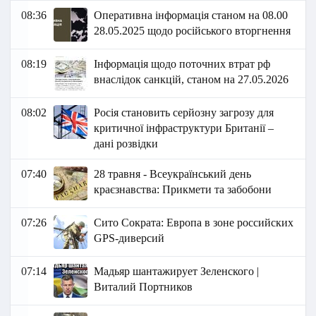
08:36
Оперативна інформація станом на 08.00
28.05.2025 щодо російського вторгнення
08:19
Інформація щодо поточних втрат рф
внаслідок санкцій, станом на 27.05.2026​
08:02
Росія становить серйозну загрозу для
критичної інфраструктури Британії –
дані розвідки
07:40
28 травня - Всеукраїнський день
краєзнавства: Прикмети та забобони
07:26
Сито Сократа: Европа в зоне российских
GPS-диверсий
07:14
Мадьяр шантажирует Зеленского |
Виталий Портников