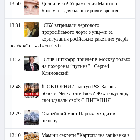
13:50
Долой очки! Упражнения Мартина
Брофмана для балансировки зрения
13:31
"СБУ затримали чергового
проросійського чорта з упц-мп за
коригування російських ракетних ударів
по Україні" - Джон Сміт
13:12
"Стив Виткофф приедет в Москву только
на похороны “путина” - Сергей
Климовский
12:48
❗️ПОВТОРНИЙ наступ РФ. Загроза
облоги. Чи встоїть Ізюм? Жахи окупації,
свої здавали своїх Є ПИТАННЯ
12:29
Старейший мост Парижа уходит в
пещеру
12:10
Маміни секрети "Картопляна запіканка з