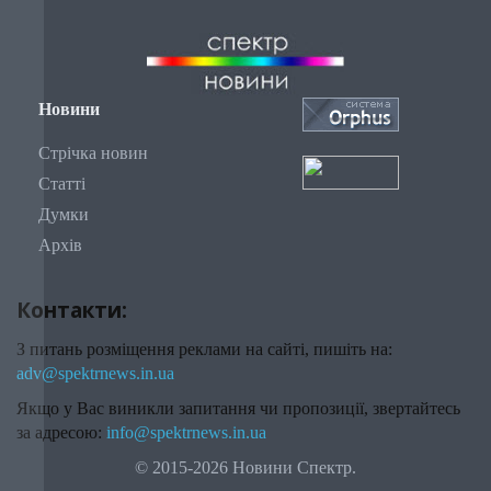
Новини
Стрічка новин
Статті
Думки
Архів
Контакти:
З питань розміщення реклами на сайті, пишіть на:
adv@spektrnews.in.ua
Якщо у Вас виникли запитання чи пропозиції, звертайтесь
за адресою:
info@spektrnews.in.ua
© 2015-2026 Новини Спектр.