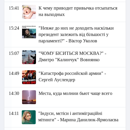
15:41
К чему приводит привычка отсыпаться
на выходных
15:24
"Невже до них не доходить наскільки
президент залежить від більшості у
парламенті?" - Віктор Уколов
15:07
"ЧОМУ БІСИТЬСЯ МОСКВА?" -
Дмитро "Калинчук" Вовнянко
14:49
"Катастрофа российской армии" -
Сергей Ауслендер
14:30
Места, куда молнии бьют чаще всего
14:11
"Індуси, мєтіси і антиміграційні
мітинги" - Марина Данилюк-Ярмолаєва