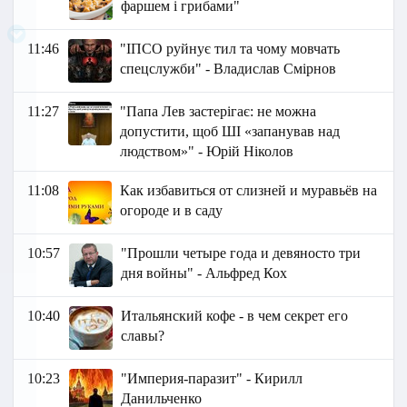
фаршем і грибами"
11:46
"ІПСО руйнує тил та чому мовчать
спецслужби" - Владислав Смірнов
11:27
"Папа Лев застерігає: не можна
допустити, щоб ШІ «запанував над
людством»" - Юрій Ніколов
11:08
Как избавиться от слизней и муравьёв на
огороде и в саду
10:57
"Прошли четыре года и девяносто три
дня войны" - Альфред Кох
10:40
Итальянский кофе - в чем секрет его
славы?
10:23
"Империя-паразит" - Кирилл
Данильченко