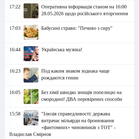
17:22
Оперативна інформація станом на 16:00
28.05.2026 щодо російського вторгнення
17:03
Бабусині страви: "Печиво з сиру"
16:44
Українська музика!
16:23
Под каким знаком зодиака чаще
рождаются гении
16:05
Без хімії швидко знищів попелицю на
смородині! ДВА перевірених способи
15:58
"Ілюзія справедливості: держава
витрачає мільярди на бронювання
«фантомних» чиновників з ТОТ" -
Владислав Смірнов