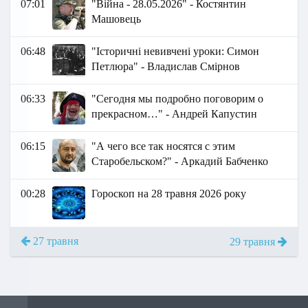
07:01
"Війна - 28.05.2026" - Костянтин
Машовець
06:48
"Історичні невивчені уроки: Симон
Петлюра" - Владислав Смірнов
06:33
"Сегодня мы подробно поговорим о
прекрасном…" - Андрей Капустин
06:15
"А чего все так носятся с этим
Старобельском?" - Аркадий Бабченко
00:28
Гороскоп на 28 травня 2026 року
27 травня
29 травня