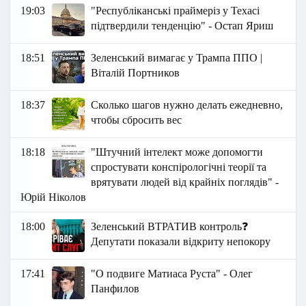
19:03
"Республіканські праймеріз у Техасі
підтвердили тенденцію" - Остап Яриш
18:51
Зеленський вимагає у Трампа ППО |
Віталій Портников
18:37
Сколько шагов нужно делать ежедневно,
чтобы сбросить вес
18:18
"Штучний інтелект може допомогти
спростувати конспірологічні теорії та
врятувати людей від крайніх поглядів" -
Юрій Ніколов
18:00
Зеленський ВТРАТИВ контроль❓
Депутати показали відкриту непокору
17:41
"О подвиге Матиаса Руста" - Олег
Панфилов