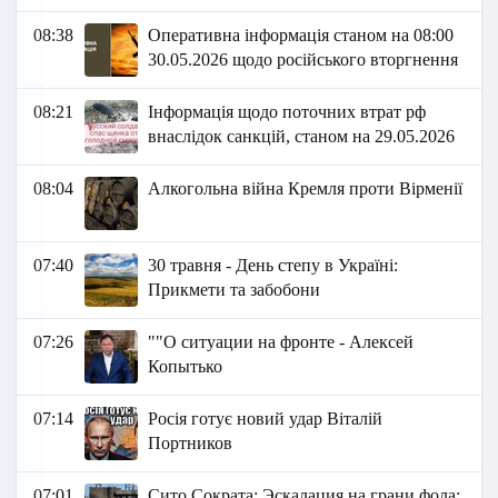
08:38
Оперативна інформація станом на 08:00
30.05.2026 щодо російського вторгнення
08:21
Інформація щодо поточних втрат рф
внаслідок санкцій, станом на 29.05.2026​
08:04
Алкогольна війна Кремля проти Вірменії
07:40
30 травня - День степу в Україні:
Прикмети та забобони
07:26
""О ситуации на фронте - Алексей
Копытько
07:14
Росія готує новий удар Віталій
Портников
07:01
Сито Сократа: Эскалация на грани фола: