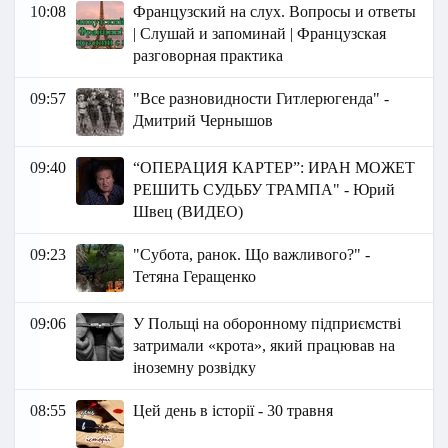
10:08
Французский на слух. Вопросы и ответы
| Слушай и запоминай | Французская
разговорная практика
09:57
"Все разновидности Гитлерюгенда" -
Дмитрий Чернышов
09:40
“ОПЕРАЦИЯ КАРТЕР”: ИРАН МОЖЕТ
РЕШИТЬ СУДЬБУ ТРАМПА" - Юрий
Швец (ВИДЕО)
09:23
"Субота, ранок. Що важливого?" -
Тетяна Геращенко
09:06
У Польщі на оборонному підприємстві
затримали «крота», який працював на
іноземну розвідку
08:55
Цей день в історії - 30 травня