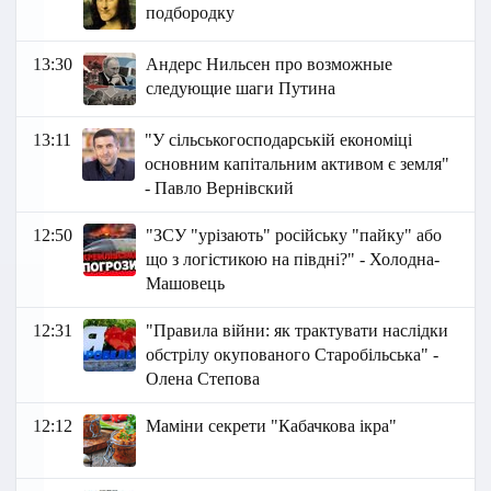
подбородку
13:30
Андерс Нильсен про возможные
следующие шаги Путина
13:11
"У сільськогосподарській економіці
основним капітальним активом є земля"
- Павло Вернівский
12:50
"ЗСУ "урізають" російську "пайку" або
що з логістикою на півдні?" - Холодна-
Машовець
12:31
"Правила війни: як трактувати наслідки
обстрілу окупованого Старобільська" -
Олена Степова
12:12
Маміни секрети "Кабачкова ікра"