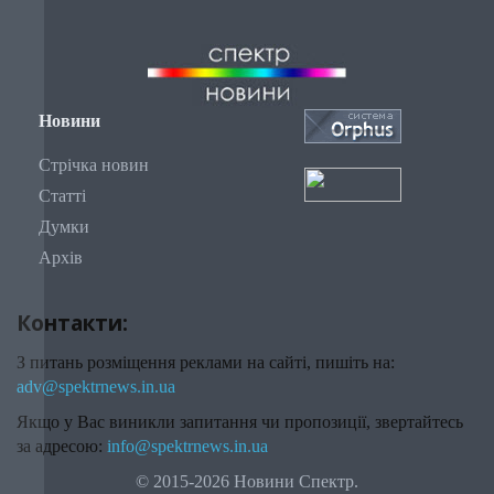
Новини
Стрічка новин
Статті
Думки
Архів
Контакти:
З питань розміщення реклами на сайті, пишіть на:
adv@spektrnews.in.ua
Якщо у Вас виникли запитання чи пропозиції, звертайтесь
за адресою:
info@spektrnews.in.ua
© 2015-2026 Новини Спектр.