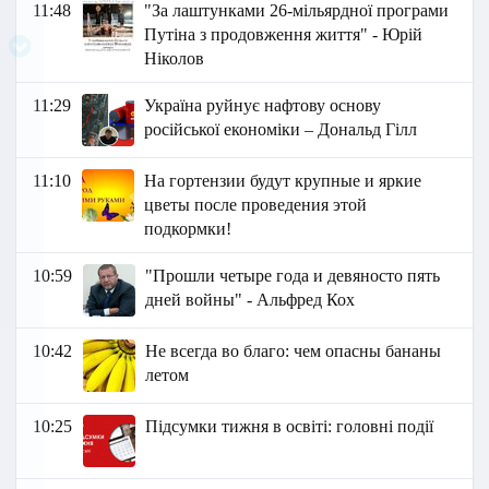
11:48
"За лаштунками 26-мільярдної програми
Путіна з продовження життя" - Юрій
Ніколов
11:29
Україна руйнує нафтову основу
російської економіки – Дональд Гілл
11:10
На гортензии будут крупные и яркие
цветы после проведения этой
подкормки!
10:59
"Прошли четыре года и девяносто пять
дней войны" - Альфред Кох
10:42
Не всегда во благо: чем опасны бананы
летом
10:25
Підсумки тижня в освіті: головні події