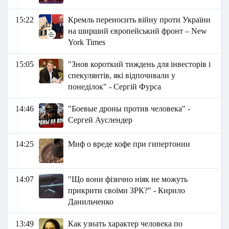
15:22
Кремль переносить війну проти України
на ширший європейський фронт – New
York Times
15:05
"Знов короткий тиждень для інвесторів і
спекулянтів, які відпочивали у
понеділок" - Сергій Фурса
14:46
"Боевые дроны против человека" -
Сергей Ауслендер
14:25
Миф о вреде кофе при гипертонии
14:07
"Що вони фізично ніяк не можуть
прикрити своїми ЗРК?" - Кирило
Данильченко
13:49
Как узнать характер человека по