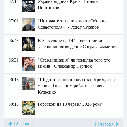
07:14
Україна відрізає Крим | Віталій
Портников
07:01
"Не плачте за панорамою «Оборона
Севастополя»" - Рефат Чубаров
06:48
В Барселоне на 144 году стройки
завершили возведение Саграда Фамилия
06:31
"Старлінкізація" як помилка того хто
вижив - Олександр Карпюк
06:13
"Щодо того, що продуктів в Криму стає
менше, і що з цим робити" - Олена
Кудренко
00:13
Гороскоп на 13 червня 2026 року
12 червня
14 червня