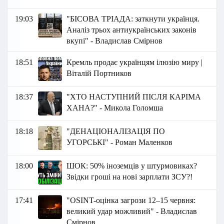
19:03
"БІСОВА ТРІАДА: заткнути українця.
Аналіз трьох антиукраїнських законів
вкупі" - Владислав Смірнов
18:51
Кремль продає українцям ілюзію миру |
Віталій Портников
18:37
"ХТО НАСТУПНИЙ ПІСЛЯ КАРІМА
ХАНА?" - Микола Голомша
18:18
"ДЕНАЦІОНАЛІЗАЦІЯ ПО
УГОРСЬКІ" - Роман Маленко в
18:00
ШОК: 50% іноземців у штурмовиках?
Звідки гроші на нові зарплати ЗСУ?!
17:41
"OSINT-оцінка загрози 12–15 червня:
великий удар можливий" - Владислав
Смірнов