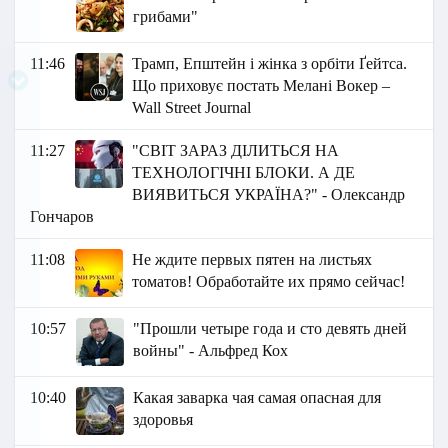
грибами"
11:46
Трамп, Епштейн і жінка з орбіти Ґейтса.
Що приховує постать Мелані Вокер –
Wall Street Journal
11:27
"СВІТ ЗАРАЗ ДІЛИТЬСЯ НА
ТЕХНОЛОГІЧНІ БЛОКИ. А ДЕ
ВИЯВИТЬСЯ УКРАЇНА?" - Олександр
Гончаров
11:08
Не ждите первых пятен на листьях
томатов! Обработайте их прямо сейчас!
10:57
"Прошли четыре года и сто девять дней
войны" - Альфред Кох
10:40
Какая заварка чая самая опасная для
здоровья