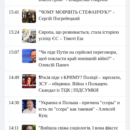
15:41
"ЧОМУ МОВЧИТЬ СТЕФАНЧУК?" -
Сергій Погребецкий
15:24
Європа, що розвивається, стала історією
успіху ЄС – Тімоті Еш
15:07
"Чи піде Путін на серйозні переговори,
щоб покласти край нинішній війні?" -
Олексій Панич
14:49
❗️Росія піде з КРИМУ? Поліції – зарплати,
ЗСУ – обіцянки. Війна з Польщею.
Скандал із ТЦК | ПІДСУМКИ
14:30
"Украина и Польша - причина "ссоры" и
есть ли "ссора" как таковая" - Алексей
Кущ
14:11
"Вийшла свіжа соціологія. І вона фіксує