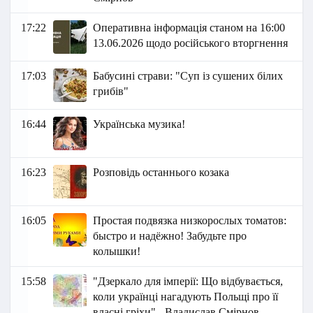
17:22
Оперативна інформація станом на 16:00
13.06.2026 щодо російського вторгнення
17:03
Бабусині страви: "Суп із сушених білих
грибів"
16:44
Українська музика!
16:23
Розповідь останнього козака
16:05
Простая подвязка низкорослых томатов:
быстро и надёжно! Забудьте про
колышки!
15:58
"Дзеркало для імперії: Що відбувається,
коли українці нагадують Польщі про її
власні гріхи" - Владислав Смірнов