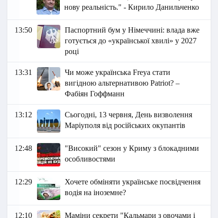
нову реальність." - Кирило Данильченко
13:50
Паспортний бум у Німеччині: влада вже
готується до «української хвилі» у 2027
році
13:31
Чи може українська Freya стати
вигідною альтернативою Patriot? –
Фабіян Гоффманн
13:12
Сьогодні, 13 червня, День визволення
Маріуполя від російських окупантів
12:48
"Високий" сезон у Криму з блокадними
особливостями
12:29
Хочете обміняти українське посвідчення
водія на іноземне?
12:10
Маміни секрети "Кальмари з овочами і