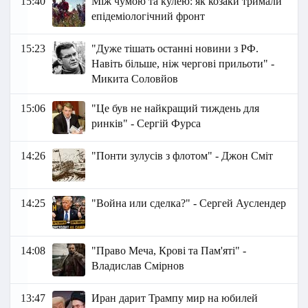
15:40
Між чумою та кулею: як козаки тримали
епідеміологічний фронт
15:23
"Дуже тішать останні новини з РФ.
Навіть більше, ніж чергові прильоти" -
Микита Соловйов
15:06
"Це був не найкращий тиждень для
ринків" - Сергій Фурса
14:26
"Понти зулусів з флотом" - Джон Сміт
14:25
"Война или сделка?" - Сергей Ауслендер
14:08
"Право Меча, Крові та Пам'яті" -
Владислав Смірнов
13:47
Иран дарит Трампу мир на юбилей