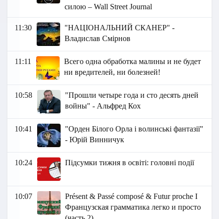
силою – Wall Street Journal
11:30
"НАЦІОНАЛЬНИЙ СКАНЕР" -
Владислав Смірнов
11:11
Всего одна обработка малины и не будет
ни вредителей, ни болезней!
10:58
"Прошли четыре года и сто десять дней
войны" - Альфред Кох
10:41
"Орден Білого Орла і волинські фантазії"
- Юрій Винничук
10:24
Підсумки тижня в освіті: головні події
10:07
Présent & Passé composé & Futur proche I
Французская грамматика легко и просто
(часть 2)