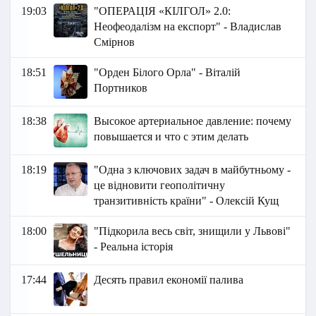
19:03
"ОПЕРАЦІЯ «КІЛГОЛ» 2.0:
Неофеодалізм на експорт" - Владислав
Смірнов
18:51
"Орден Білого Орла" - Віталій
Портников
18:38
Высокое артериальное давление: почему
повышается и что с этим делать
18:19
"Одна з ключових задач в майбутньому -
це відновити геополітичну
транзитивність країни" - Олексій Кущ
18:00
"Підкорила весь світ, знищили у Львові"
- Реальна історія
17:44
Десять правил економії палива