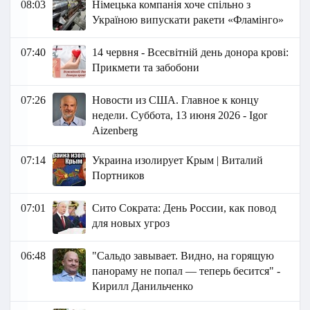
08:03
Німецька компанія хоче спільно з
Україною випускати ракети «Фламінго»
07:40
14 червня - Всесвітній день донора крові:
Прикмети та забобони
07:26
Новости из США. Главное к концу
недели. Суббота, 13 июня 2026 - Igor
Aizenberg
07:14
Украина изолирует Крым | Виталий
Портников
07:01
Сито Сократа: День России, как повод
для новых угроз
06:48
"Сальдо завывает. Видно, на горящую
панораму не попал — теперь бесится" -
Кирилл Данильченко