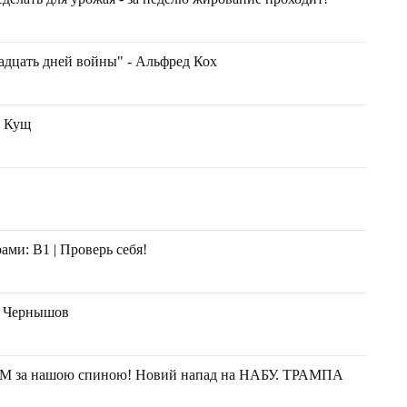
адцать дней войны" - Альфред Кох
й Кущ
ами: B1 | Проверь себя!
й Чернышов
ИМ за нашою спиною! Новий напад на НАБУ. ТРАМПА