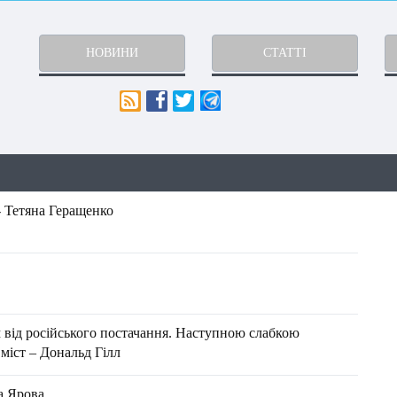
НОВИНИ
СТАТТІ
- Тетяна Геращенко
м від російського постачання. Наступною слабкою
міст – Дональд Гілл
на Ярова