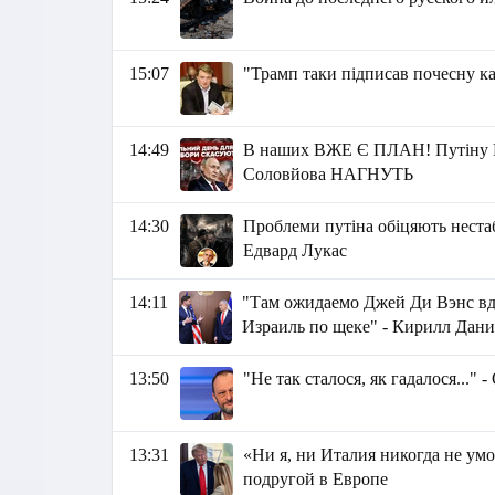
15:07
"Трамп таки підписав почесну ка
14:49
В наших ВЖЕ Є ПЛАН! Путіну
Соловйова НАГНУТЬ
14:30
Проблеми путіна обіцяють нестаб
Едвард Лукас
14:11
"Там ожидаемо Джей Ди Вэнс вдр
Израиль по щеке" - Кирилл Дани
13:50
"Не так сталося, як гадалося..." 
13:31
«Ни я, ни Италия никогда не ум
подругой в Европе