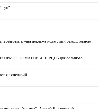
й суп"
іаперельотів: ручна поклажа може стати безкоштовною
ОРМОК ТОМАТОВ И ПЕРЦЕВ для большого
от же сценарий...
или похороны “путина” - Сергей Климовский