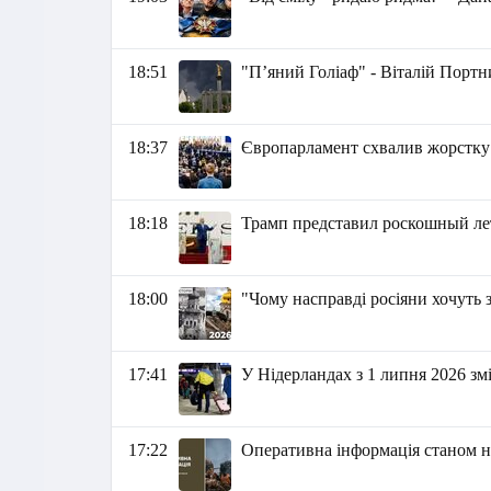
18:51
"П’яний Голіаф" - Віталій Портн
18:37
Європарламент схвалив жорстку 
18:18
Трамп представил роскошный л
18:00
"Чому насправді росіяни хочуть 
17:41
У Нідерландах з 1 липня 2026 з
17:22
Оперативна інформація станом на