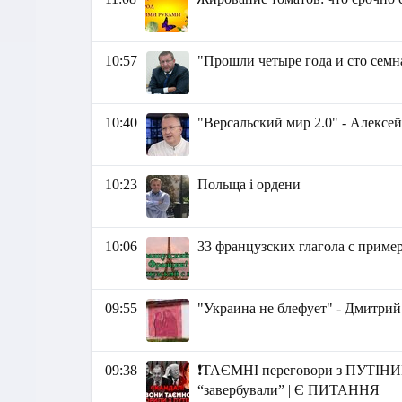
10:57
"Прошли четыре года и сто семн
10:40
"Версальский мир 2.0" - Алексе
10:23
Польща і ордени
10:06
33 французских глагола с пример
09:55
"Украина не блефует" - Дмитри
09:38
❗️ТАЄМНІ переговори з ПУТІН
“завербували” | Є ПИТАННЯ