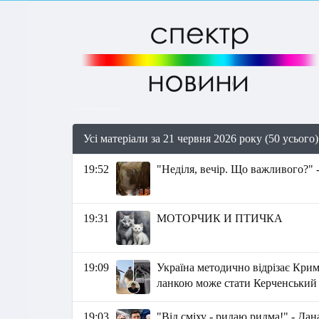
Усі матеріали за 21 червня 2026 року (50 усього)
19:52
"Неділя, вечір. Що важливого?" 
19:31
МОТОРЧИК И ПТИЧКА
19:09
Україна методично відрізає Кри
ланкою може стати Керченський 
19:03
"Від сміху - ридаю ридма!" - Да