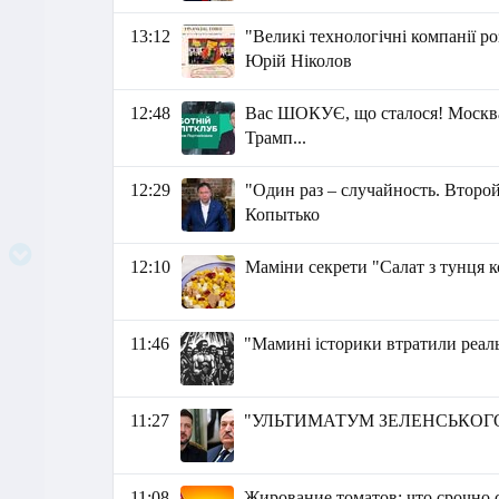
13:12
"Великі технологічні компанії р
Юрій Ніколов
12:48
Вас ШОКУЄ, що сталося! Москва 
Трамп...
12:29
"Один раз – случайность. Второй
Копытько
12:10
Маміни секрети "Салат з тунця 
11:46
"Мамині історики втратили реаль
11:27
"УЛЬТИМАТУМ ЗЕЛЕНСЬКОГО" 
11:08
Жирование томатов: что срочно с