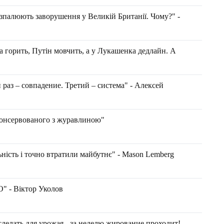
озпалюють заворушення у Великій Британії. Чому?" -
горить, Путін мовчить, а у Лукашенка дедлайн. А
 раз – совпадение. Третий – система" - Алексей
консервованого з журавлиною"
ність і точно втратили майбутнє" - Маson Lemberg
- Віктор Уколов
делать для урожая - за неделю жирование проходит!