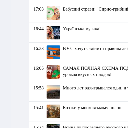
17:03
Бабусині страви: "Сирно-грибни
16:44
Українська музика!
16:23
В ЄС хочуть змінити правила ав
16:05
САМАЯ ПОЛНАЯ СХЕМА ПОДК
урожая вкусных плодов!
15:58
Много лет разыгрывался один и т
15:41
Козаки у московському полоні
15:24
Война до последнего русского 