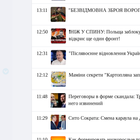
13:11
"БЕЗВІДМОВНА ЗБРОЯ ВОРОГА"
12:50
❗️НІЖ У СПИНУ: Польща забло
відкриє ще один фронт!
12:31
"Післявоєнне відновлення Украї
12:12
Маміни секрети "Картопляна запі
11:48
Переговоры в форме скандала: Т
него извинений
11:29
Сито Сократа: Смена караула на
11:10
Как формировать низкорослые то