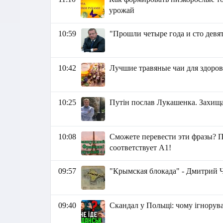
урожай
10:59
"Прошли четыре года и сто девя
10:42
Лучшие травяные чаи для здоров
10:25
Путін послав Лукашенка. Захища
10:08
Сможете перевести эти фразы? П
соответствует А1!
09:57
"Крымская блокада" - Дмитрий
09:40
Скандал у Польщі: чому ігнорув