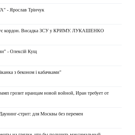
 - Ярослав Трінчук
кує кордон. Висадка ЗСУ у КРИМУ. ЛУКАШЕНКО
ни" - Олексій Кущ
канка з беконом і кабачками"
рамп грозит иранцам новой войной, Иран требует от
 Даунинг-стрит: для Москвы без перемен
маты на грядке, что бы получить максимальный