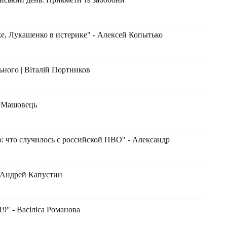
е, Лукашенко в истерике" - Алексей Копытько
льного | Віталій Портников
н Машовець
о: что случилось с российской ПВО" - Александр
 Андрей Капустин
 - Васіліса Романова