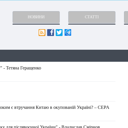
НОВИНИ
СТАТТІ
" - Тетяна Геращенко
ибоким є втручання Китаю в окупованій Україні? – CEPA
ку для післявоєнної України" - Владислав Смірнов