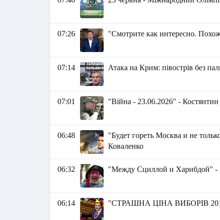
07:26
"Смотрите как интересно. Похож
07:14
Атака на Крим: півострів без па
07:01
"Війна - 23.06.2026" - Костянти
06:48
"Будет гореть Москва и не тольк
Коваленко
06:32
"Между Сциллой и Харибдой" -
06:14
"СТРАШНА ЦІНА ВИБОРІВ 2019"