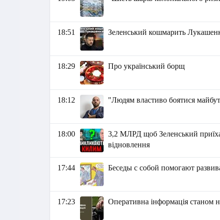
18:51
Зеленський кошмарить Лукашенк
18:29
Про український борщ
18:12
"Людям властиво боятися майбут
18:00
3,2 МЛРД щоб Зеленський приїхав
відновлення
17:44
Беседы с собой помогают развив
17:23
Оперативна інформація станом на