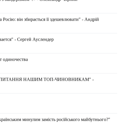
 Росію: він збирається її здешевлювати" - Андрій
ается" - Сергей Ауслендер
т одиночества
 ПИТАННЯ НАШИМ ТОП-ЧИНОВНИКАМ" -
країнським минулим замість російського майбутнього?"