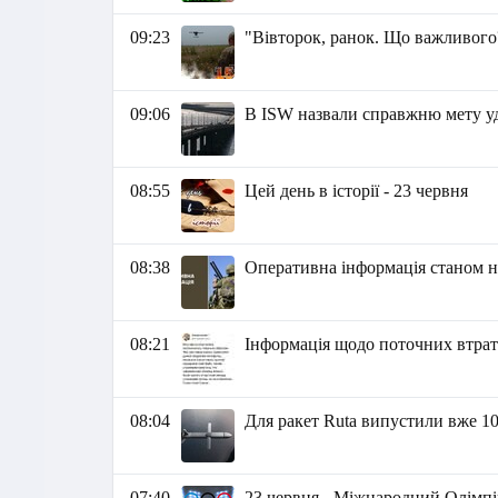
09:23
"Вівторок, ранок. Що важливого
09:06
В ISW назвали справжню мету уд
08:55
Цей день в історії - 23 червня
08:38
Оперативна інформація станом на
08:21
Інформація щодо поточних втрат 
08:04
Для ракет Ruta випустили вже 10
07:40
23 червня - Міжнародний Олімпі