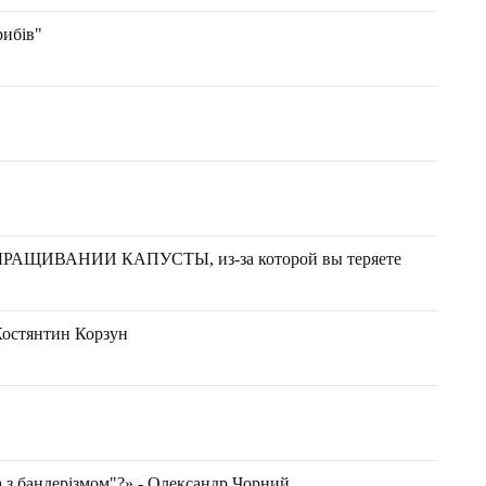
рибів"
ЩИВАНИИ КАПУСТЫ, из-за которой вы теряете
Костянтин Корзун
а з бандерізмом"?» - Олександр Чорний