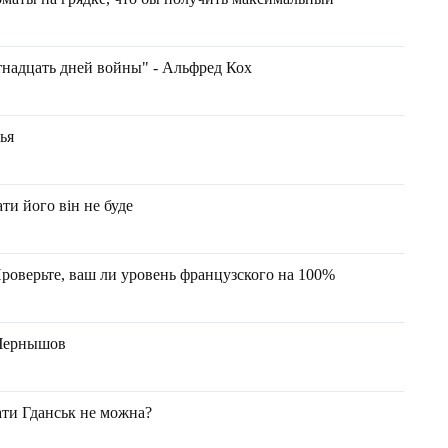
тнадцать дней войны" - Альфред Кох
ья
ти його він не буде
роверьте, ваш ли уровень французского на 100%
 Чернышов
ати Гданськ не можна?