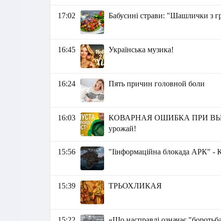
17:02
Бабусині страви: "Шашлички з г
16:45
Українська музика!
16:24
Пять причин головной боли
16:03
КОВАРНАЯ ОШИБКА ПРИ ВЫРА
урожай!
15:56
"Іінформаційна блокада АРК" - 
15:39
ТРЬОХЛИКАЯ
15:22
«Що насправді означає "боротьб