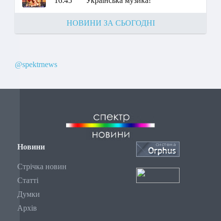
16:45
Українська музика!
НОВИНИ ЗА СЬОГОДНІ
@spektrnews
Новини
Стрічка новин
Статті
Думки
Архів