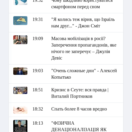
19:52
Чому шкідливо користуватися
смартфоном перед сном
19:31
"Я колись теж вірив, що Ізраїль
нам друг..." - Джон Сміт
19:09
Масова мобілізація в росії?
Заперечення пропагандонів, яке
нічого не заперечує – Джулія
Девіс
19:03
"Очень сложные дни" - Алексей
Копытько
18:51
Кризис в Сеуте: вся правда |
Виталий Портников
18:32
Спать более 8 часов вредно
18:13
"ФІЗИЧНА
ДЕНАЦІОНАЛІЗАЦІЯ ЯК