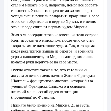
стал им мешать, но и, напротив, помог все собрать
и вынести. Узнав, что перед ними хозяин, воры
устыдились и решили возвратить краденное. После
этого они обратились в веру во Христа, и именно
это в народе считают первым чудом Мирона.
Зная о милосердии этого человека, жители острова
Крит избрали его епископом, после чего он стал
творить самые настоящие чудеса. Так, в то время,
когда река тритон вышла из берегов, и возникла
угроза наводнения, то Мирон смог одним лишь
взмахом руки вернуть ее на свое место.
Нужно отметить также и то, что католики 21
августа отмечают день памяти Жанны Франсуаза
Шанталь – французского мистика, которая была
ученицей Франциска Сальского и основала
женский монашеский орден визитации
(посещения) во Франции.
Принято было именно на Мирона, 21 августа,
собирать в лесу ежевику. Эта кисло-сладкая и