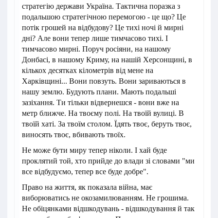
стратегію держави Україна. Тактична поразка з
подальшою стратегічною перемогою - це що? Це
потік грошей на відбудову? Це тихі ночі й мирні
дні? Але вони тепер лише тимчасово тихі. І
тимчасово мирні. Поруч росіяни, на нашому
Донбасі, в нашому Криму, на нашій Херсонщині, в
кількох десятках кілометрів від мене на
Харківщині... Вони повзуть. Вони зариваються в
нашу землю. Будують плани. Мають подальші
зазіхання. Ти тільки відвернешся - вони вже на
метр ближче. На твоєму полі. На твоїй вулиці. В
твоїй хаті. За твоїм столом. Їдять твоє, беруть твоє,
виносять твоє, вбивають твоїх.
Не може бути миру тепер ніколи. І хай буде
проклятий той, хто прийде до влади зі словами "ми
все відбудуємо, тепер все буде добре".
Право на життя, як показала війна, має
виборюватись не окозамилюванням. Не грошима.
Не обіцянками відшкодувань - відшкодування й так