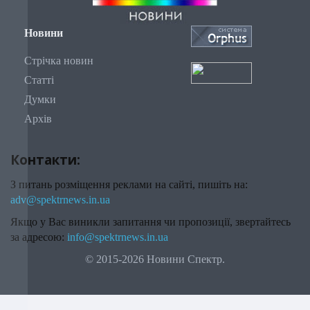
Новини
Стрічка новин
Статті
Думки
Архів
Контакти:
З питань розміщення реклами на сайті, пишіть на:
adv@spektrnews.in.ua
Якщо у Вас виникли запитання чи пропозиції, звертайтесь
за адресою:
info@spektrnews.in.ua
© 2015-2026 Новини Спектр.