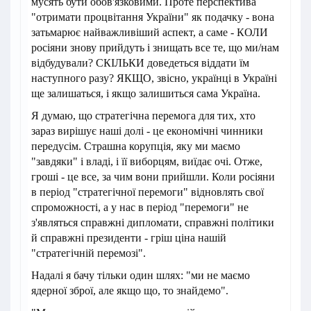
мусять бути обов'язковими. Проте перспектива
"отримати процвітання України" як подачку - вона
затьмарює найважливіший аспект, а саме - КОЛИ
росіяни знову прийдуть і знищать все те, що ми/нам
відбудували? СКІЛЬКИ доведеться віддати їм
наступного разу? ЯКЩО, звісно, українці в Україні
ще залишаться, і якщо залишиться сама Україна.
Я думаю, що стратегічна перемога для тих, хто
зараз вирішує наші долі - це економічні чинники
передусім. Страшна корупція, яку ми маємо
"завдяки" і владі, і її виборцям, виїдає очі. Отже,
гроші - це все, за чим вони прийшли. Коли росіяни
в період "стратегічної перемоги" відновлять свої
спроможності, а у нас в період "перемоги" не
з'являться справжні дипломати, справжні політики
й справжні президенти - гріш ціна нашій
"стратегічній перемозі".
Надалі я бачу тільки один шлях: "ми не маємо
ядерної зброї, але якщо що, то знайдемо".