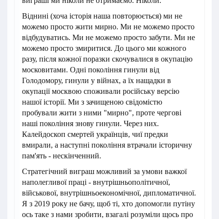
виграші ми ніколи не отримаємо. Ніколи.
Віднині (хоча історія наша повторюється) ми не
можемо просто жити мирно. Ми не можемо просто
відбудуватись. Ми не можемо просто забути. Ми не
можемо просто змиритися. До цього ми кожного
разу, після кожної поразки скочувалися в окупацію
московитами. Одні покоління гинули від
Голодомору, гинули у війнах, а їх нащадки в
окупації москвою споживали російську версію
нашої історії. Ми з зачищеною свідомістю
пробували жити з ними "мирно", проте чергові
наші покоління знову гинули. Через них.
Калейдоскоп смертей українців, чиї предки
вмирали, а наступні покоління втрачали історичну
пам'ять - нескінченний.
Стратегічний виграш можливий за умови важкої
наполегливої праці - внутрішньополітичної,
військової, внутрішньоекономічної, дипломатичної.
Я з 2019 року не бачу, щоб ті, хто допомогли путіну
ось таке з нами зробити, взагалі розуміли щось про