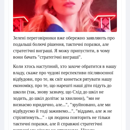
Зелені переговірники вже обережно заявляють про
подальші болючі рішення, тактичні поразки, але
стратегічні виграші. Я можу припустити, в чому
вони бачать "стратегічні виграші".
Коли хтось наступний, хто захоче обратится в нашу
владу, скаже про чудові перспективи післявоєнної
відбудови, про те, як світ кинеться рятувати нашу
економіку, про те, що нарешті наші діти підуть до
школи (так, знову зазначу, що Схід до шкіл не
ходить, до шкіл долітає за хвилини), "ми не
визнаємо юридично, але...", "зруйновано, але ми
відбудуємо й тоді заживемо...", "віддамо, але ж не
стрілятимуть..." - ця людина повторить не тільки
тактичні поразки, але й справжні стратегічні