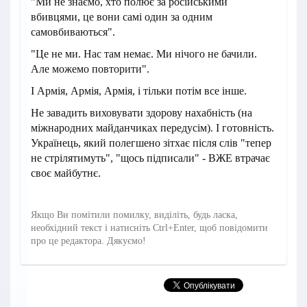
"Ми не знаємо, хто полює за російськими
вбивцями, це вони самі один за одним
самовбиваються".
"Це не ми. Нас там немає. Ми нічого не бачили.
Але можемо повторити".
І Армія, Армія, Армія, і тільки потім все інше.
Не завадить виховувати здорову нахабність (на
міжнародних майданчиках передусім). І готовність.
Українець, який полегшено зітхає після слів "тепер
не стрілятимуть", "щось підписали" - ВЖЕ втрачає
своє майбутнє.
Якщо Ви помітили помилку, виділіть, будь ласка,
необхідний текст і натисніть Ctrl+Enter, щоб повідомити
про це редактора. Дякуємо!