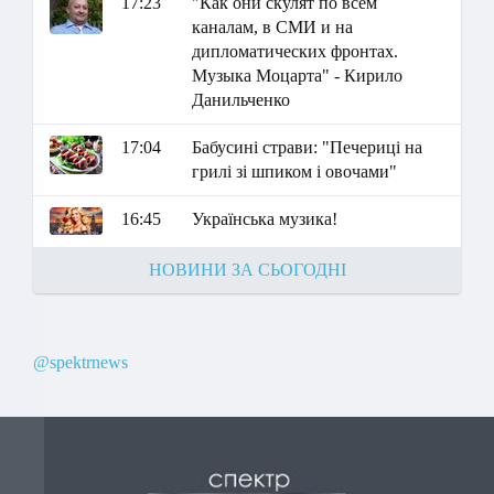
17:23
"Как они скулят по всем
каналам, в СМИ и на
дипломатических фронтах.
Музыка Моцарта" - Кирило
Данильченко
17:04
Бабусині страви: "Печериці на
грилі зі шпиком і овочами"
16:45
Українська музика!
НОВИНИ ЗА СЬОГОДНІ
@spektrnews