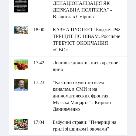
ДЕНАЦІОНАЛІЗАЦІЯ ЯК
ДЕРЖАВНА ПОЛІТИКА" -
Владислав Смірнов
18:00
КАЗНА ПУСТЕЕТ! Бюджет РФ
ТРЕЩИТ ПО ШВАМ. Россияне
ТРЕБУЮТ ОКОНЧАНИЯ
«СВО»
17:42
Ленивые должны пить красное
вино
17:23
"Как они скулят по всем
каналам, в СМИ и на
дипломатических фронтах.
Музыка Моцарта" - Кирило
Данильченко
17:04
Бабусині страви: "Печериці на
грилі зі шпиком і овочами"