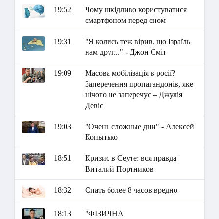
19:52
Чому шкідливо користуватися
смартфоном перед сном
19:31
"Я колись теж вірив, що Ізраїль
нам друг..." - Джон Сміт
19:09
Масова мобілізація в росії?
Заперечення пропагандонів, яке
нічого не заперечує – Джулія
Девіс
19:03
"Очень сложные дни" - Алексей
Копытько
18:51
Кризис в Сеуте: вся правда |
Виталий Портников
18:32
Спать более 8 часов вредно
18:13
"ФІЗИЧНА