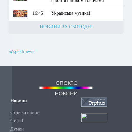
грилі зі шпиком і овочами"
16:45
Українська музика!
НОВИНИ ЗА СЬОГОДНІ
@spektrnews
Новини
Стрічка новин
Статті
Думки