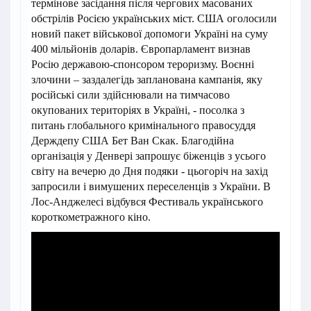
термінове засідання після чергових масованих
обстрілів Росією українських міст. США оголосили
новий пакет військової допомоги Україні на суму
400 мільйонів доларів. Європарламент визнав
Росію державою-спонсором тероризму. Воєнні
злочини – заздалегідь запланована кампанія, яку
російські сили здійснювали на тимчасово
окупованих територіях в Україні, - посолка з
питань глобального кримінального правосуддя
Держдепу США Бет Ван Скак. Благодійна
організація у Денвері запрошує біженців з усього
світу на вечерю до Дня подяки - цьогоріч на захід
запросили і вимушених переселенців з України. В
Лос-Анджелесі відбувся Фестиваль українського
короткометражного кіно.