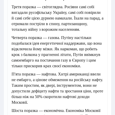
Третя поразка — світоглядна. Росіяни самі собі
вигадали русофільську Україну, самі собі повірили
й самі себе цією дурнею намахали. Їхали на парад, а
отримали постріли в спину, партизанщину,
тотальну війну з ворожим населенням.
Четверта поразка — газова. Путіну настільки
подобалася ідея енергетичної наддержави, що вона
відключила йому мізки. Як наркоман, що робить
крок з балкона у прагненні літати, Путін ввімкнув
самоембарго на постачання газу в Європу і цим
тільки прискорив крах своєї економіки.
П'ята поразка — нафтова. Хитрі американці ввели
не ембарго, а цінове обмеження на російську нафту.
Таким простим, як двері, інструментом, вони не
допустили дефіциту нафти та зростання ціни, проте
більш ніж на 50% скоротили нафтові доходи
Московії.
Шоста поразка — економічна. Економіка Московії