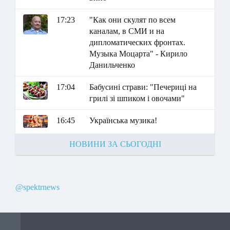
17:23
"Как они скулят по всем
каналам, в СМИ и на
дипломатических фронтах.
Музыка Моцарта" - Кирило
Данильченко
17:04
Бабусині страви: "Печериці на
грилі зі шпиком і овочами"
16:45
Українська музика!
НОВИНИ ЗА СЬОГОДНІ
@spektrnews