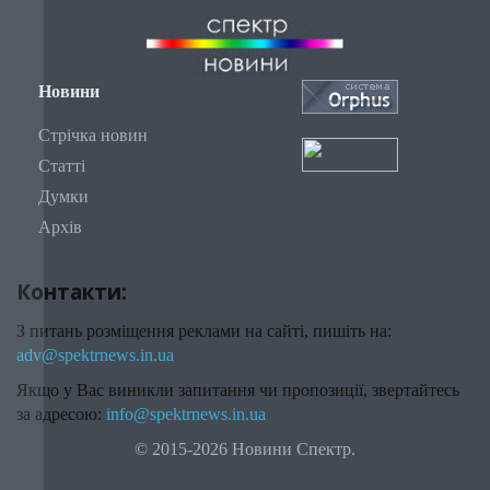
Новини
Стрічка новин
Статті
Думки
Архів
Контакти:
З питань розміщення реклами на сайті, пишіть на:
adv@spektrnews.in.ua
Якщо у Вас виникли запитання чи пропозиції, звертайтесь
за адресою:
info@spektrnews.in.ua
© 2015-2026 Новини Спектр.