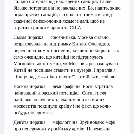
сильно потерпає від накладених санкцій. Та ще
більше потерпає від не накладених. Бо, навіть, якщо
нема прямих санкцій, всі воліють триматися від
скаженої бензоколонки якомога далі, щоб не
втратити ринки Європи та США.
Сьома поразка — союзницька. Москва сильно
розраховувала на підтримку Китаю. Очевидно,
перед початком вторгнення, китайці її обіцяли. Так
само очевидно, що китайці не підтримують
Московію так потужно, як Московія розраховувала.
Китай не поспішає ставити на лузерів. І прислів'я:
"Якщо падає — підштовхни!", китайське, єслі шо...
Восьма поразка — демографічна. Росія втратила
найкращий людський потенціал. Сотні тисяч
найбільш освічених та економічно активних
московитів покинули країну і не факт, що коли-
небудь повернуться.
Дев'ята поразка — міфологічна. Зруйновано міфи
про непереможну російську армію. Переможна.