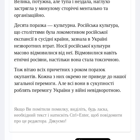
Велика, потужна, але тупа і нездала, наглухо
застрягла у минулому сторіччі ментально та
організаційно.
Десята поразка — культурна. Російська культура,
що століттями була локомотивом російської
експансії в сусідні країни, зазнала в Україні
незворотних втрат. Носії російської культури
масово відмовилися від неї. Відмовилися навіть
етнічні росіяни, настільки вона стала токсичною.
Тож вітаю всіх причетних з роком поразок
окупантів. Кожна з них окремо не приведе до нашої
загальної перемоги. Але всі вони в сукупності
роблять перемогу України у війні невідворотною.
Якщо Ви помітили помилку, виділіть, будь ласка,
необхідний текст і натисніть Ctrl+Enter, щоб повідомити
про це редактора. Дякуємо!