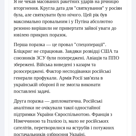
Я не чекав масованих ракетних ударів на річницю
вторгнення. Кругла дата для "святкування" у росіян
була, але святкувати було нічого. Цей рік був
максимально провальним і у Путіна абсолютно
резонно вирішили не привертати зайвої уваги до
ювілею прикрих поразок.
Перша поразка — це провал "спецоперації".
Бліцкриг не спрацював. Завдяки розвідці США та
союзників ЗСУ були попереджені. Авіація та ППО
збережені. Війська виведені з казарм та
розосереджені. Фактор несподіванки російські
генерали профукали. Армія Росії зав'язла в
українській обороні й не змогла виконати
поставлені задачі.
Друга поразка — дипломатична. Російські
аналітики не очікували такої одностайної
підтримки України Євроспільнотою. Франція з
Німеччиною та Італією із, мало не російських
сателітів, перетворилися на яструбів і потужних
постачальників озброєння Україні.