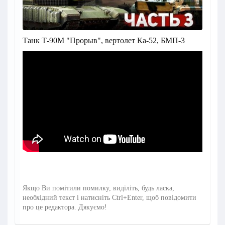
Танк Т-90М "Прорыв", вертолет Ка-52, БМП-3
Якщо Ви помітили помилку, виділіть, будь ласка,
необхідний текст і натисніть Ctrl+Enter, щоб повідомити
про це редактора. Дякуємо!