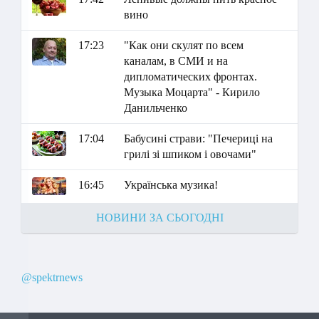
вино
17:23
"Как они скулят по всем
каналам, в СМИ и на
дипломатических фронтах.
Музыка Моцарта" - Кирило
Данильченко
17:04
Бабусині страви: "Печериці на
грилі зі шпиком і овочами"
16:45
Українська музика!
НОВИНИ ЗА СЬОГОДНІ
@spektrnews