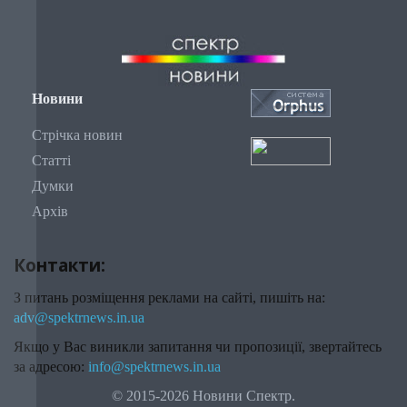
Новини
Стрічка новин
Статті
Думки
Архів
Контакти:
З питань розміщення реклами на сайті, пишіть на:
adv@spektrnews.in.ua
Якщо у Вас виникли запитання чи пропозиції, звертайтесь
за адресою:
info@spektrnews.in.ua
© 2015-2026 Новини Спектр.