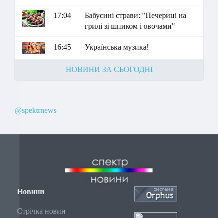
17:04
Бабусині страви: "Печериці на
грилі зі шпиком і овочами"
16:45
Українська музика!
НОВИНИ ЗА СЬОГОДНІ
@spektrnews
Новини
Стрічка новин