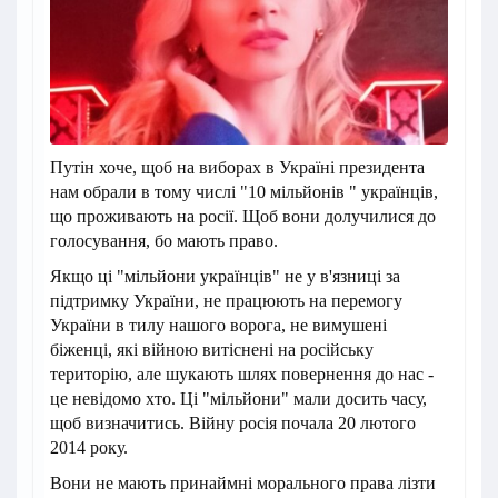
Путін хоче, щоб на виборах в Україні президента
нам обрали в тому числі "10 мільйонів " українців,
що проживають на росії. Щоб вони долучилися до
голосування, бо мають право.
Якщо ці "мільйони українців" не у в'язниці за
підтримку України, не працюють на перемогу
України в тилу нашого ворога, не вимушені
біженці, які війною витіснені на російську
територію, але шукають шлях повернення до нас -
це невідомо хто. Ці "мільйони" мали досить часу,
щоб визначитись. Війну росія почала 20 лютого
2014 року.
Вони не мають принаймні морального права лізти