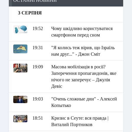
ОСТАННІ НОВИНИ
3 СЕРПНЯ
19:52
Чому шкідливо користуватися
смартфоном перед сном
19:31
"Я колись теж вірив, що Ізраїль
нам друг..." - Джон Сміт
19:09
Масова мобілізація в росії?
Заперечення пропагандонів, яке
нічого не заперечує – Джулія
Девіс
19:03
"Очень сложные дни" - Алексей
Копытько
18:51
Кризис в Сеуте: вся правда |
Виталий Портников