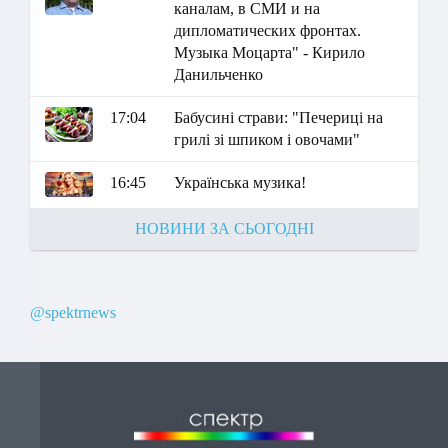
каналам, в СМИ и на
дипломатических фронтах.
Музыка Моцарта" - Кирило
Данильченко
17:04
Бабусині страви: "Печериці на
грилі зі шпиком і овочами"
16:45
Українська музика!
НОВИНИ ЗА СЬОГОДНІ
@spektrnews