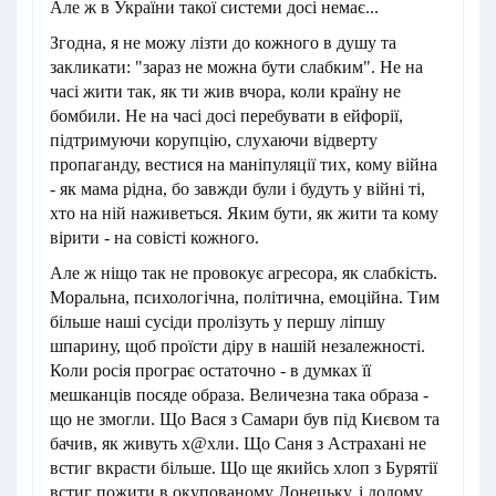
Але ж в України такої системи досі немає...
Згодна, я не можу лізти до кожного в душу та
закликати: "зараз не можна бути слабким". Не на
часі жити так, як ти жив вчора, коли країну не
бомбили. Не на часі досі перебувати в ейфорії,
підтримуючи корупцію, слухаючи відверту
пропаганду, вестися на маніпуляції тих, кому війна
- як мама рідна, бо завжди були і будуть у війні ті,
хто на ній наживеться. Яким бути, як жити та кому
вірити - на совісті кожного.
Але ж ніщо так не провокує агресора, як слабкість.
Моральна, психологічна, політична, емоційна. Тим
більше наші сусіди пролізуть у першу ліпшу
шпарину, щоб проїсти діру в нашій незалежності.
Коли росія програє остаточно - в думках її
мешканців посяде образа. Величезна така образа -
що не змогли. Що Вася з Самари був під Києвом та
бачив, як живуть х@хли. Що Саня з Астрахані не
встиг вкрасти більше. Що ще якийсь хлоп з Бурятії
встиг пожити в окупованому Донецьку, і додому