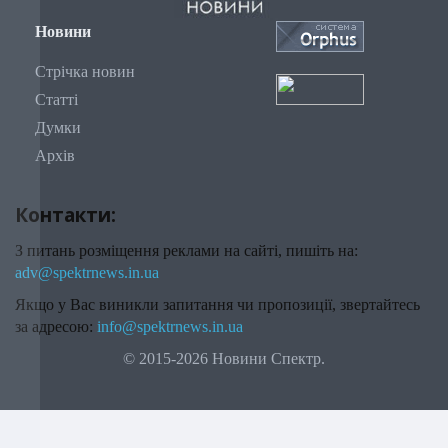
Новини
Стрічка новин
Статті
Думки
Архів
Контакти:
З питань розміщення реклами на сайті, пишіть на:
adv@spektrnews.in.ua
Якщо у Вас виникли запитання чи пропозиції, звертайтесь
за адресою:
info@spektrnews.in.ua
© 2015-2026 Новини Спектр.