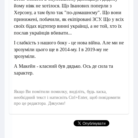
йому ніяк не хотілося. Що Іванових поперли з
Херсону, а там було так "по-домашнєму". Що вони
принижені, побачили, як екіпіровані ЗСУ. Що у всіх
своїх бідах відтепер винні українці, а не той, хто їх
послав українців вбивати...
І слабкість з нашого боку - це нова війна. Але ми не
зрозуміли цього ще в 2014-му. І в 2019-му не
зрозуміли.
А Макейн - класний був дядько. Ось де сила та
характер.
Якщо Ви помітили помилку, виділіть, будь ласка,
необхідний текст і натисніть Ctrl+Enter, щоб повідомити
про це редактора. Дякуємо!