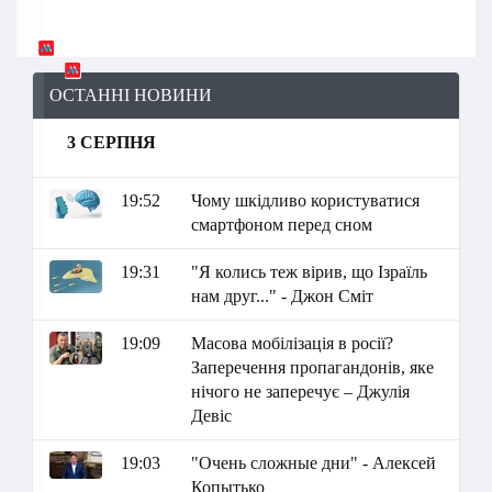
ОСТАННІ НОВИНИ
3 СЕРПНЯ
19:52
Чому шкідливо користуватися
смартфоном перед сном
19:31
"Я колись теж вірив, що Ізраїль
нам друг..." - Джон Сміт
19:09
Масова мобілізація в росії?
Заперечення пропагандонів, яке
нічого не заперечує – Джулія
Девіс
19:03
"Очень сложные дни" - Алексей
Копытько