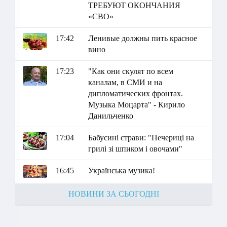
ТРЕБУЮТ ОКОНЧАНИЯ
«СВО»
17:42
Ленивые должны пить красное
вино
17:23
"Как они скулят по всем
каналам, в СМИ и на
дипломатических фронтах.
Музыка Моцарта" - Кирило
Данильченко
17:04
Бабусині страви: "Печериці на
грилі зі шпиком і овочами"
16:45
Українська музика!
НОВИНИ ЗА СЬОГОДНІ