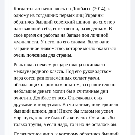
Когда только начиналось на Донбассе (2014), к
одному из тогдашних первых лиц Украины
обратился бывший советский шпион, до сих пор
называющий себя, естественно, разведчиком. В
своё время он работал на Западе под личиной
журналиста. У него, по его словам, было одно
заграничное знакомство, которое могло оказаться
очень полезным для страны.
Речь шла о некоем рыцаре плаща и кинжала
международного класса. Под его руководством
пара сотен разноплемённых солдат удачи,
обладающих огромным опытом, за сравнительно
небольшие деньги могли бы в считанные дни
очистить Донбасс от всех Стрелковых с их
друзьями и подругами. В считанные, подчёркивал
бывший шпион, дни! Никто бы глазом не успел
моргнуть, как все было бы кончено. Остались бы
только трупы, а если надо, то и их не осталось бы.
Должностное лицо, к которому обратился бывший