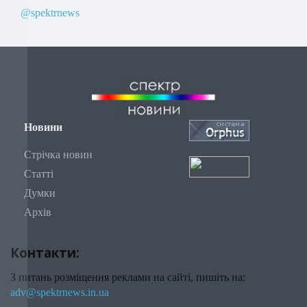
@spektrnews
Новини
Стрічка новин
Статті
Думки
Архів
Контакти:
З питань розміщення реклами на сайті, пишіть на:
adv@spektrnews.in.ua