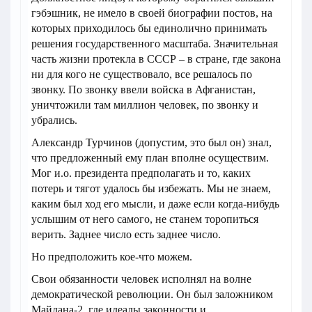
гэбэшник, не имело в своей биографии постов, на
которых приходилось бы единолично принимать
решения государственного масштаба. Значительная
часть жизни протекла в СССР – в стране, где закона
ни для кого не существовало, все решалось по
звонку. По звонку ввели войска в Афганистан,
уничтожили там миллион человек, по звонку и
убрались.
Александр Турчинов (допустим, это был он) знал,
что предложенный ему план вполне осуществим.
Мог и.о. президента предполагать и то, каких
потерь и тягот удалось бы избежать. Мы не знаем,
каким был ход его мысли, и даже если когда-нибудь
услышим от него самого, не станем торопиться
верить. Заднее число есть заднее число.
Но предположить кое-что можем.
Свои обязанности человек исполнял на волне
демократической революции. Он был заложником
Майдана-2, где идеалы законности и