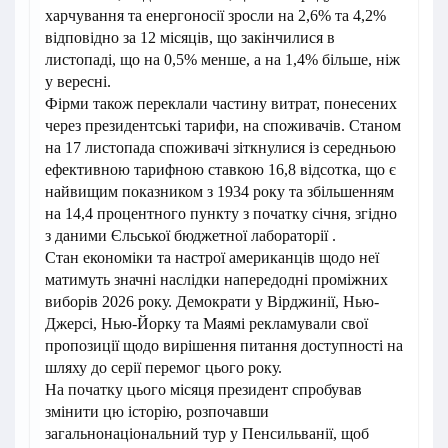
харчування та енергоносії зросли на 2,6% та 4,2%
відповідно за 12 місяців, що закінчилися в
листопаді, що на 0,5% менше, а на 1,4% більше, ніж
у вересні.
Фірми також переклали частину витрат, понесених
через президентські тарифи, на споживачів. Станом
на 17 листопада споживачі зіткнулися із середньою
ефективною тарифною ставкою 16,8 відсотка, що є
найвищим показником з 1934 року та збільшенням
на 14,4 процентного пункту з початку січня, згідно
з даними Єльської бюджетної лабораторії .
Стан економіки та настрої американців щодо неї
матимуть значні наслідки напередодні проміжних
виборів 2026 року. Демократи у Вірджинії, Нью-
Джерсі, Нью-Йорку та Маямі рекламували свої
пропозиції щодо вирішення питання доступності на
шляху до серії перемог цього року.
На початку цього місяця президент спробував
змінити цю історію, розпочавши
загальнонаціональний тур у Пенсильванії, щоб