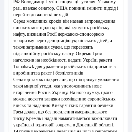
РФ Володимир Путін ігнорує ці зусилля. У такому
разі, вважає сенатор, США повинні змінити підхід і
перейти до жорсткіших дій.
Серед можливих кроків він назвав запровадження
високих мит щодо країн, які купують російську
нафту, визнання Росії державою-спонсоркою
тероризму через депортацію українських дітей, а
також затримання суден, що перевозять
підсанкційну російську нафту. Окремо Грем
наголосив на необхідності надати Україні ракети
Tomahawk для ураження російських підприємств з
виробництва ракет і безпілотників.
Сенатор також підкреслив, що підтримує укладення
такої мирної угоди, яка унеможливить нове
вторгнення Росії в Україну. На його думку, цього
можна досягти завдяки розміщенню європейських
військ та наданню Києву чітких гарантій безпеки.
Грем додав, що без посилення американського
тиску Кремль і надалі намагатиметься захоплювати
українські території, зокрема в Донецькій області.
19 грудня українська делегація на чолі з секретарем