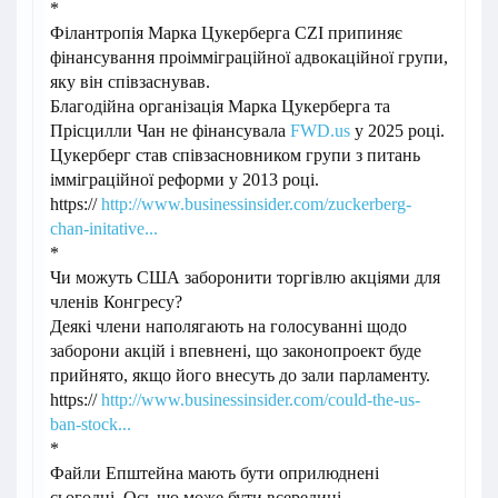
*
Філантропія Марка Цукерберга CZI припиняє
фінансування проімміграційної адвокаційної групи,
яку він співзаснував.
Благодійна організація Марка Цукерберга та
Прісцилли Чан не фінансувала
FWD.us
у 2025 році.
Цукерберг став співзасновником групи з питань
імміграційної реформи у 2013 році.
https://
http://www.businessinsider.com/zuckerberg-
chan-initative...
*
Чи можуть США заборонити торгівлю акціями для
членів Конгресу?
Деякі члени наполягають на голосуванні щодо
заборони акцій і впевнені, що законопроект буде
прийнято, якщо його внесуть до зали парламенту.
https://
http://www.businessinsider.com/could-the-us-
ban-stock...
*
Файли Епштейна мають бути оприлюднені
сьогодні. Ось що може бути всередині.