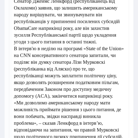
Сенатор Джеймс Ленкфорд (республіканець від
Оклахоми) заявив, що залишить американському
народу вирішувати, чи звинувачувати він
республіканців у припиненні посилених субсидій
ObamaCare наприкінці року, але він захистив
зусилля Республіканської партії щодо укладення
угоди з цього питання в останні тижні.
В інтерв'ю в неділю на програмі «State of the Union»
на CNN консервативного сенатора запитали, чи
поділяє він думку сенатора Лізи Мурковскі
(республіканка від Аляски) про те, що
республіканці можуть заплатити політичну ціну,
якщо дозволять розширеним податковим пільгам,
передбаченим Законом про доступну медичну
допомогу (ACA), закінчитися наприкінці року.
«Ми дозволимо американському народу мати
можливість приймати рішення з цього питання, де
вони побачать, звідки насправді виникла
проблема», – сказав Ленкфорд в інтерв’ю,
відповідаючи на запитання, чи правий Мурковскі
щодо політичного ризику припинення дії субсидій.