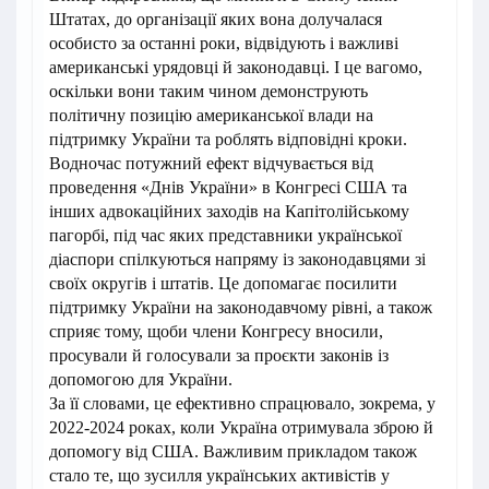
Штатах, до організації яких вона долучалася
особисто за останні роки, відвідують і важливі
американські урядовці й законодавці. І це вагомо,
оскільки вони таким чином демонструють
політичну позицію американської влади на
підтримку України та роблять відповідні кроки.
Водночас потужний ефект відчувається від
проведення «Днів України» в Конгресі США та
інших адвокаційних заходів на Капітолійському
пагорбі, під час яких представники української
діаспори спілкуються напряму із законодавцями зі
своїх округів і штатів. Це допомагає посилити
підтримку України на законодавчому рівні, а також
сприяє тому, щоби члени Конгресу вносили,
просували й голосували за проєкти законів із
допомогою для України.
За її словами, це ефективно спрацювало, зокрема, у
2022-2024 роках, коли Україна отримувала зброю й
допомогу від США. Важливим прикладом також
стало те, що зусилля українських активістів у