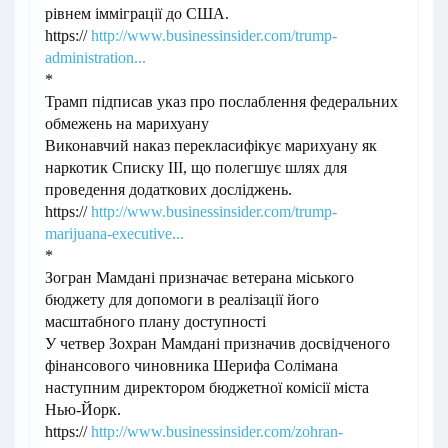
рівнем імміграції до США.
https://
http://www.businessinsider.com/trump-
administration...
*
Трамп підписав указ про послаблення федеральних
обмежень на марихуану
Виконавчий наказ перекласифікує марихуану як
наркотик Списку III, що полегшує шлях для
проведення додаткових досліджень.
https://
http://www.businessinsider.com/trump-
marijuana-executive...
*
Зогран Мамдані призначає ветерана міського
бюджету для допомоги в реалізації його
масштабного плану доступності
У четвер Зохран Мамдані призначив досвідченого
фінансового чиновника Шерифа Солімана
наступним директором бюджетної комісії міста
Нью-Йорк.
https://
http://www.businessinsider.com/zohran-