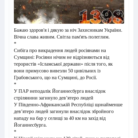
Бажаю здоров'я і дякую за ніч Захисникам України.
Вічна слава живим. Світла пам'ять полеглим.
*
Сибіга про викрадення людей росіянами на
Сумщині: Росіяни нічим не відрізняються від
терористів «Ісламської держави» після того, як
вони примусово вивезли 50 цивільних із
Грабовського, що на Сумщині, до Росії.
*
У ПАР
неподалік Йоганнесбурга внаслідок
стрілянини загинуло дев’ятеро людей
У Південно-Африканській Республіці щонайменше
дев’ятеро людей загинули внаслідок збройного
нападу на бар у селищі за 40 км на захід від
Йоганнесбурга.
*