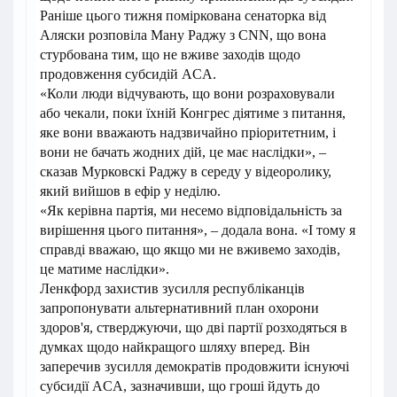
Раніше цього тижня поміркована сенаторка від
Аляски розповіла Ману Раджу з CNN, що вона
стурбована тим, що не вживе заходів щодо
продовження субсидій ACA.
«Коли люди відчувають, що вони розраховували
або чекали, поки їхній Конгрес діятиме з питання,
яке вони вважають надзвичайно пріоритетним, і
вони не бачать жодних дій, це має наслідки», –
сказав Мурковскі Раджу в середу у відеоролику,
який вийшов в ефір у неділю.
«Як керівна партія, ми несемо відповідальність за
вирішення цього питання», – додала вона. «І тому я
справді вважаю, що якщо ми не вживемо заходів,
це матиме наслідки».
Ленкфорд захистив зусилля республіканців
запропонувати альтернативний план охорони
здоров'я, стверджуючи, що дві партії розходяться в
думках щодо найкращого шляху вперед. Він
заперечив зусилля демократів продовжити існуючі
субсидії ACA, зазначивши, що гроші йдуть до