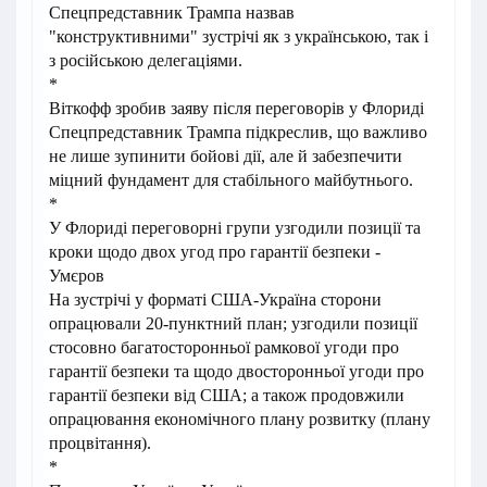
Спецпредставник Трампа назвав
"конструктивними" зустрічі як з українською, так і
з російською делегаціями.
*
Віткофф зробив заяву після переговорів у Флориді
Спецпредставник Трампа підкреслив, що важливо
не лише зупинити бойові дії, але й забезпечити
міцний фундамент для стабільного майбутнього.
*
У Флориді переговорні групи узгодили позиції та
кроки щодо двох угод про гарантії безпеки -
Умєров
На зустрічі у форматі США-Україна сторони
опрацювали 20-пунктний план; узгодили позиції
стосовно багатосторонньої рамкової угоди про
гарантії безпеки та щодо двосторонньої угоди про
гарантії безпеки від США; а також продовжили
опрацювання економічного плану розвитку (плану
процвітання).
*