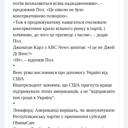
потім вихваляються всіма надходженнями», –
продовжив Пол. «Це ніколи не було
консервативною позицією».
«Тож я продовжуватиму намагатися очолювати
консервативне крило вільного ринку в партії, і
побачимо, до чого це призведе з часом», – додав
Пол.
Джонатан Карл з ABC News запитав: «І це не Джей
Ді Венс?»
«Ні», – відповів Пол.
*
Венс різко висловився про допомогу Україні від
США
Віцепрезидент зазначив, що США прагнуть краще
підтримувати літніх американців, а не "відправляти
їхні гроші в Україну".
*
Ленкфорд: Американці вирішать, чи звинувачувати
Республіканську партію у припиненні субсидій
ObamaCare