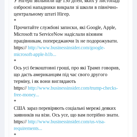
У Нігерії звільнили ще 130 дітей, яких у листопаді
озброєні нападники викрали зі школи в північно-
центральному штаті Нігер.
*
Прочитайте службові записки, які Google, Apple,
Microsoft та ServiceNow надіслали візовим
працівникам, попереджаючи їх не подорожувати.
https://
http://www.businessinsider.com/google-
microsoft-apple-h1b...
*
Ось усі безкоштовні гроші, про які Трамп говорив,
що дасть американцям під час свого другого
терміну, і як вони виглядають
https://
http://www.businessinsider.com/trump-checks-
free-money...
*
США зараз перевіряють соціальні мережі деяких
заявників на візи. Ось усе, що вам потрібно знати.
https://
http://www.businessinsider.com/us-visa-
requirements...
*