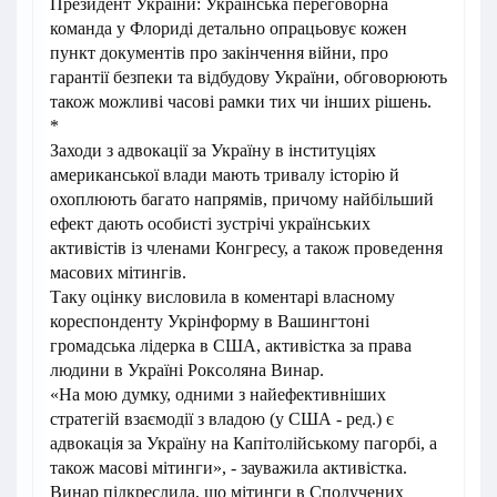
Президент України: Українська переговорна
команда у Флориді детально опрацьовує кожен
пункт документів про закінчення війни, про
гарантії безпеки та відбудову України, обговорюють
також можливі часові рамки тих чи інших рішень.
*
Заходи з адвокації за Україну в інституціях
американської влади мають тривалу історію й
охоплюють багато напрямів, причому найбільший
ефект дають особисті зустрічі українських
активістів із членами Конгресу, а також проведення
масових мітингів.
Таку оцінку висловила в коментарі власному
кореспонденту Укрінформу в Вашингтоні
громадська лідерка в США, активістка за права
людини в Україні Роксоляна Винар.
«На мою думку, одними з найефективніших
стратегій взаємодії з владою (у США - ред.) є
адвокація за Україну на Капітолійському пагорбі, а
також масові мітинги», - зауважила активістка.
Винар підкреслила, що мітинги в Сполучених