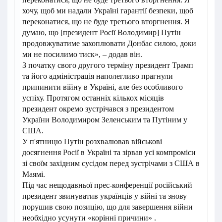
хочу, щоб ми надали Україні гарантії безпеки, щоб
переконатися, що не буде третього вторгнення. Я
думаю, що [президент Росії Володимир] Путін
продовжуватиме захоплювати Донбас силою, доки
ми не посилимо тиск», – додав він.
З початку свого другого терміну президент Трамп
та його адміністрація наполегливо прагнули
припинити війну в Україні, але без особливого
успіху. Протягом останніх кількох місяців
президент окремо зустрічався з президентом
України Володимиром Зеленським та Путіним у
США.
У п'ятницю Путін розхвалював військові
досягнення Росії в Україні та зірвав усі компроміси
зі своїм західним сусідом перед зустрічами з США в
Маямі.
Під час нещодавньої прес-конференції російський
президент звинуватив українців у війні та знову
порушив свою позицію, що для завершення війни
необхідно усунути «корінні причини» .