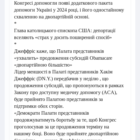
Конгресі допомогли появі додаткового пакета
допомоги Україні у 2024 році, і його одностайному
схваленню на двопартійній основі.
*
Глава католицького єпископа США: депортації
вселяють «страх у досить поширений спосіб»
*
Джеффріс каже, що Палата представників
«ухвалить» продовження субсидій Obamacare
«двопартійною більшістю»
Лідер меншості в Палаті представників Хакім
Джеффріс (DN.Y.) передбачив у неділю , що
продовження субсидій, що пропонуються в рамках
Закону про доступну медичну допомогу (ACA),
буде прийнято Палатою представників за
підтримки обох сторін.
«Демократи Палати представників
продовжуватимуть боротьбу за те, щоб Конгрес
проголосував за це продовження терміну на
нашому боці. Воно буде прийняте двопартійною