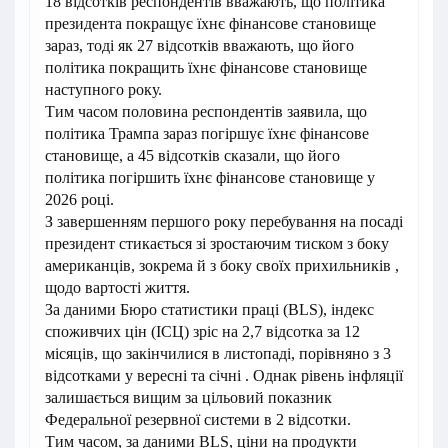
18 відсотків респондентів вважають, що політика
президента покращує їхнє фінансове становище
зараз, тоді як 27 відсотків вважають, що його
політика покращить їхнє фінансове становище
наступного року.
Тим часом половина респондентів заявила, що
політика Трампа зараз погіршує їхнє фінансове
становище, а 45 відсотків сказали, що його
політика погіршить їхнє фінансове становище у
2026 році.
З завершенням першого року перебування на посаді
президент стикається зі зростаючим тиском з боку
американців, зокрема й з боку своїх прихильників ,
щодо вартості життя.
За даними Бюро статистики праці (BLS), індекс
споживчих цін (ІСЦ) зріс на 2,7 відсотка за 12
місяців, що закінчилися в листопаді, порівняно з 3
відсотками у вересні та січні . Однак рівень інфляції
залишається вищим за цільовий показник
Федеральної резервної системи в 2 відсотки.
Тим часом, за даними BLS, ціни на продукти