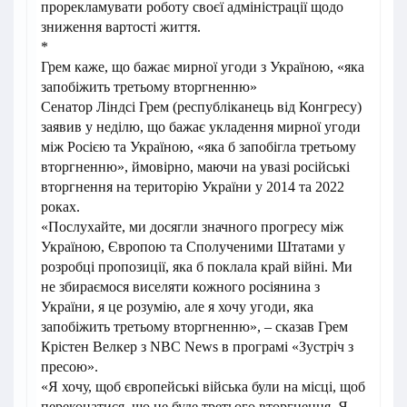
прорекламувати роботу своєї адміністрації щодо
зниження вартості життя.
*
Грем каже, що бажає мирної угоди з Україною, «яка
запобіжить третьому вторгненню»
Сенатор Ліндсі Грем (республіканець від Конгресу)
заявив у неділю, що бажає укладення мирної угоди
між Росією та Україною, «яка б запобігла третьому
вторгненню», ймовірно, маючи на увазі російські
вторгнення на територію України у 2014 та 2022
роках.
«Послухайте, ми досягли значного прогресу між
Україною, Європою та Сполученими Штатами у
розробці пропозиції, яка б поклала край війні. Ми
не збираємося виселяти кожного росіянина з
України, я це розумію, але я хочу угоди, яка
запобіжить третьому вторгненню», – сказав Грем
Крістен Велкер з NBC News в програмі «Зустріч з
пресою».
«Я хочу, щоб європейські війська були на місці, щоб
переконатися, що не буде третього вторгнення. Я