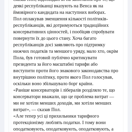
деякі республіканці вказують на Венса як на
ймовірного кандидата на наступних виборах.
Пол оплакував зменшення кількості політиків-
республіканців, які дотримуються традиційних
консервативних цінностей, і пообіцяв спробувати
повернути їх до цього стану. Хоча багато
республіканців досі заявляють про підтримку
нижчих податків та меншого уряду, мало хто, окрім
Пола, був готовий публічно критикувати
президента за його масштабні тарифи або
виступити проти його знакового законодавства про
внутрішню політику, проти якого Пол голосував,
оскільки воно збільшувало борг країни.
«Раніше консерваторів і лібералів розділяло те, що
консерватори вважали, що це проблема витрат —
ми не хотіли менших доходів, ми хотіли менших
витрат», — сказав Пол.
«Але тепер усі ці прихильники тарифного
протекціонізму люблять податки. І тому вони
оподатковують, оподатковують, оподатковують, а