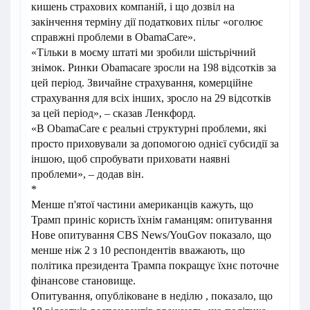
кишень страхових компаній, і що дозвіл на
закінчення терміну дії податкових пільг «оголює
справжні проблеми в ObamaCare».
«Тільки в моєму штаті ми зробили шістьрічний
знімок. Ринки Obamacare зросли на 198 відсотків за
цей період. Звичайне страхування, комерційне
страхування для всіх інших, зросло на 29 відсотків
за цей період», – сказав Ленкфорд.
«В ObamaCare є реальні структурні проблеми, які
просто приховували за допомогою однієї субсидії за
іншою, щоб спробувати приховати наявні
проблеми», – додав він.
*
Менше п'ятої частини американців кажуть, що
Трамп приніс користь їхнім гаманцям: опитування
Нове опитування CBS News/YouGov показало, що
менше ніж 2 з 10 респондентів вважають, що
політика президента Трампа покращує їхнє поточне
фінансове становище.
Опитування, опубліковане в неділю , показало, що