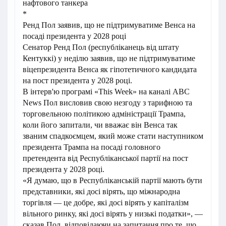
нафтового танкера
*
Ренд Пол заявив, що не підтримуватиме Венса на
посаді президента у 2028 році
Сенатор Ренд Пол (республіканець від штату
Кентуккі) у неділю заявив, що не підтримуватиме
віцепрезидента Венса як гіпотетичного кандидата
на пост президента у 2028 році.
В інтерв'ю програмі «This Week» на каналі ABC
News Пол висловив свою незгоду з тарифною та
торговельною політикою адміністрації Трампа,
коли його запитали, чи вважає він Венса так
званим спадкоємцем, який може стати наступником
президента Трампа на посаді головного
претендента від Республіканської партії на пост
президента у 2028 році.
«Я думаю, що в Республіканській партії мають бути
представники, які досі вірять, що міжнародна
торгівля — це добре, які досі вірять у капіталізм
вільного ринку, які досі вірять у низькі податки», —
сказав Пол, відповідаючи на запитання про те, що