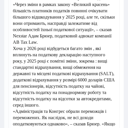
«Через зміни в рамках закону «Великий красень»
більшість платників податків повинні очікувати
більшого відшкодування у 2025 році, але те, скільки
вони отримають, насправді залежатиме від
особливостей їхньої податкової ситуації», – сказав
Nexstar Адам Брюер, податковий адвокат компанії
AB Tax Law.
Хоча у 2026 році відбудеться багато змін , які
вплинуть на податкову декларацію наступного
року, у 2025 році є помітні зміни, зокрема : вищі
стандартні відрахування, вищі обмеження на
державні та місцеві податкові відрахування (SALT),
додаткові відрахування у розмірі 6000 доларів США
для пенсіонерів, відсутність податку на чайові,
відсутність податку на понаднормову роботу та
відсутність податку на відсотки за автокредитами,
серед іншого.
«Адміністрація та Конгрес обрали переможців і
переможених. Як наслідок, не всі доходи
оподатковуються однаково», – сказав Брюер. «Якщо