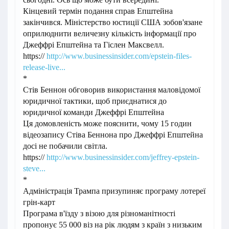
Кінцевий термін подання справ Епштейна
закінчився. Міністерство юстиції США зобов'язане
оприлюднити величезну кількість інформації про
Джеффрі Епштейна та Гіслен Максвелл.
https://
http://www.businessinsider.com/epstein-files-
release-live...
*
Стів Беннон обговорив використання маловідомої
юридичної тактики, щоб приєднатися до
юридичної команди Джеффрі Епштейна
Ця домовленість може пояснити, чому 15 годин
відеозапису Стіва Беннона про Джеффрі Епштейна
досі не побачили світла.
https://
http://www.businessinsider.com/jeffrey-epstein-
steve...
*
Адміністрація Трампа призупиняє програму лотереї
грін-карт
Програма в'їзду з візою для різноманітності
пропонує 55 000 віз на рік людям з країн з низьким