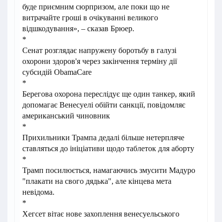
буде приємним сюрпризом, але поки що не
витрачайте гроші в очікуванні великого
відшкодування», – сказав Брюер.
*
Сенат розглядає напружену боротьбу в галузі
охорони здоров'я через закінчення терміну дії
субсидій ObamaCare
*
Берегова охорона переслідує ще один танкер, який
допомагає Венесуелі обійти санкції, повідомляє
американський чиновник
*
Прихильники Трампа дедалі більше нетерпляче
ставляться до ініціативи щодо таблеток для аборту
*
Трамп посилюється, намагаючись змусити Мадуро
"плакати на свого дядька", але кінцева мета
невідома.
*
Хегсет вітає нове захоплення венесуельського