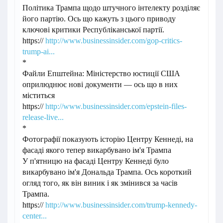
Політика Трампа щодо штучного інтелекту розділяє
його партію. ​​Ось що кажуть з цього приводу
ключові критики Республіканської партії.
https://
http://www.businessinsider.com/gop-critics-
trump-ai...
*
Файли Епштейна: Міністерство юстиції США
оприлюднює нові документи — ось що в них
міститься
https://
http://www.businessinsider.com/epstein-files-
release-live...
*
Фотографії показують історію Центру Кеннеді, на
фасаді якого тепер викарбувано ім'я Трампа
У п'ятницю на фасаді Центру Кеннеді було
викарбувано ім'я Дональда Трампа. Ось короткий
огляд того, як він виник і як змінився за часів
Трампа.
https://
http://www.businessinsider.com/trump-kennedy-
center...