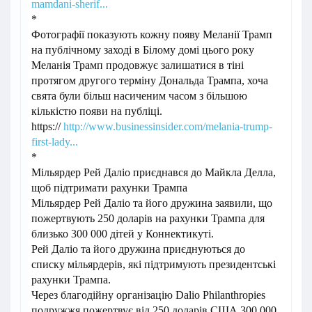
mamdani-sherif...
*
Фотографії показують кожну появу Меланії Трамп
на публічному заході в Білому домі цього року
Меланія Трамп продовжує залишатися в тіні
протягом другого терміну Дональда Трампа, хоча
свята були більш насиченим часом з більшою
кількістю появи на публіці.
https://
http://www.businessinsider.com/melania-trump-
first-lady...
*
Мільярдер Рей Даліо приєднався до Майкла Делла,
щоб підтримати рахунки Трампа
Мільярдер Рей Даліо та його дружина заявили, що
пожертвують 250 доларів на рахунки Трампа для
близько 300 000 дітей у Коннектикуті.
Рей Даліо та його дружина приєднуються до
списку мільярдерів, які підтримують президентські
рахунки Трампа.
Через благодійну організацію Dalio Philanthropies
подружжя пожертвує від 250 доларів США 300 000