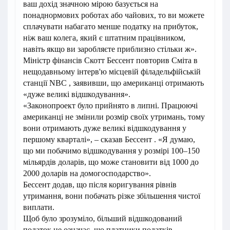
ваш дохід значною мірою базується на
понаднормових роботах або чайових, то ви можете
сплачувати набагато менше податку на прибуток,
ніж ваш колега, який є штатним працівником,
навіть якщо ви заробляєте приблизно стільки ж».
Міністр фінансів Скотт Бессент повторив Сміта в
нещодавньому інтерв'ю місцевій філадельфійській
станції NBC , заявивши, що американці отримають
«дуже великі відшкодування».
«Законопроект було прийнято в липні. Працюючі
американці не змінили розмір своїх утримань, тому
вони отримають дуже великі відшкодування у
першому кварталі», – сказав Бессент . «Я думаю,
що ми побачимо відшкодування у розмірі 100–150
мільярдів доларів, що може становити від 1000 до
2000 доларів на домогосподарство».
Бессент додав, що після коригування рівнів
утримання, вони побачать різке збільшення чистої
виплати.
Щоб було зрозуміло, більший відшкодований
податок не означає, що платники податків