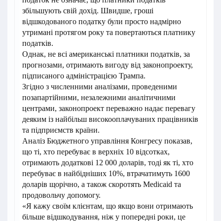
збільшують свій дохід. Швидше, гроші
відшкодованого податку були просто надмірно
утримані протягом року та повертаються платнику
податків.
Однак, не всі американські платники податків, за
прогнозами, отримають вигоду від законопроекту,
підписаного адміністрацією Трампа.
Згідно з численними аналізами, проведеними
позапартійними, незалежними аналітичними
центрами, законопроект переважно надає перевагу
деяким із найбільш високооплачуваних працівників
та підприємств країни.
Аналіз Бюджетного управління Конгресу показав,
що ті, хто перебуває в верхніх 10 відсотках,
отримають додаткові 12 000 доларів, тоді як ті, хто
перебуває в найбідніших 10%, втрачатимуть 1600
доларів щорічно, а також скоротять Medicaid та
продовольчу допомогу.
«Я кажу своїм клієнтам, що якщо вони отримають
більше відшкодування, ніж у попередні роки, це