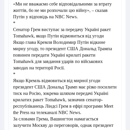
«Ми не вважаємо себе відповідальними за втрату
життів, бо не ми розпочали цю війну», – сказав
Путін у відповідь на NBC News.
*
Сенатор Грем виступає за передачу Україні ракет
Tomahawk, якщо Путін відмовиться від угоди
Якщо глава Кремля Володимир Путін відкине
мирну угоду, то президент США Дональд Трампа
повинен передати Україні крилаті ракети
Tomahawk для завдання ударів по військових
заводах на території Росії.
*
Якщо Кремль відмовиться від мирної угоди
президент США Дональд Трамп має різко посилити
тиск на Росію, зокрема шляхом передачі Україні
крилатих ракет Tomahawk, зазначив сенатор-
республіканець Ліндсі Грем в ефірі програми Meet
the Press на телеканалі NBC News.
За словами Грема, Вашингтон намагається
залучити Москву до переговорів, однак президент