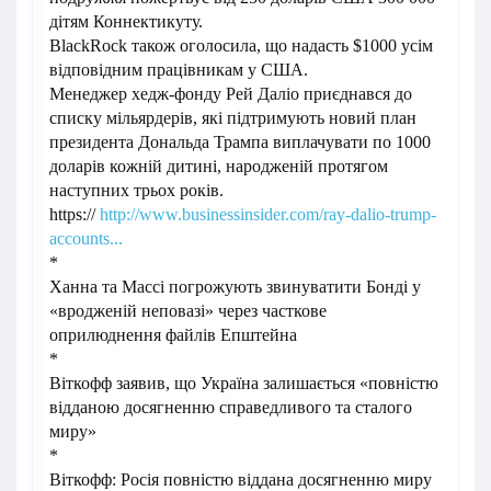
дітям Коннектикуту.
BlackRock також оголосила, що надасть $1000 усім
відповідним працівникам у США.
Менеджер хедж-фонду Рей Даліо приєднався до
списку мільярдерів, які підтримують новий план
президента Дональда Трампа виплачувати по 1000
доларів кожній дитині, народженій протягом
наступних трьох років.
https://
http://www.businessinsider.com/ray-dalio-trump-
accounts...
*
Ханна та Массі погрожують звинуватити Бонді у
«вродженій неповазі» через часткове
оприлюднення файлів Епштейна
*
Віткофф заявив, що Україна залишається «повністю
відданою досягненню справедливого та сталого
миру»
*
Віткофф: Росія повністю віддана досягненню миру