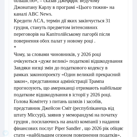
більшістю», – сказав Джеффріс ведучому
Джонатану Карлу в програмі «Цього тижня» на
каналі ABC News.
Кредити ACA, термін дії яких закінчується 31
грудня, стануть предметом інтенсивних
переговорів на Капітолійському пагорбі після
повернення обох палат у новому році .
*
Чому, за словами чиновників, у 2026 році
очікуються «дуже великі» податкові відшкодування
Завдяки низці змін до податкового кодексу в
рамках законопроекту «Один великий прекрасний
закон», представники адміністрації Трампа
прогнозують, що американці отримають найбільше
податкове відшкодування в історії у 2026 році.
Голова Комітету з питань шляхів і засобів,
представник Джейсон Сміт (республіканець від
штату Міссурі), заявив у меморандумі на початку
грудня , посилаючись на аналіз компанії з надання
фінансових послуг Piper Sandler , що 2026 рік обіцяє
стати «найбільшим сезоном повернення податків».