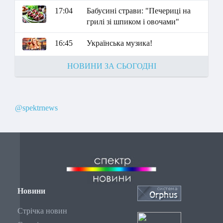
17:04
Бабусині страви: "Печериці на
грилі зі шпиком і овочами"
16:45
Українська музика!
НОВИНИ ЗА СЬОГОДНІ
@spektrnews
Новини
Стрічка новин