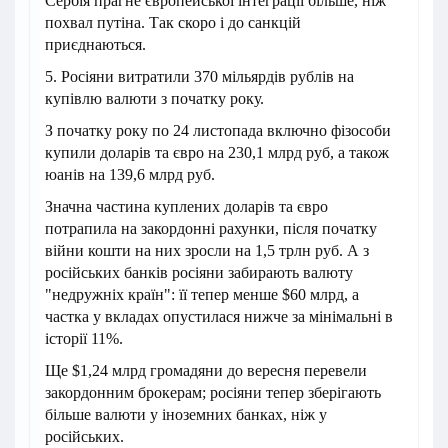
Сербія прагне європейської інтеграції більше, ніж
похвал путіна. Так скоро і до санкцій
приєднаються.
5. Росіяни витратили 370 мільярдів рублів на
купівлю валюти з початку року.
З початку року по 24 листопада включно фізособи
купили доларів та євро на 230,1 млрд руб, а також
юанів на 139,6 млрд руб.
Значна частина куплених доларів та євро
потрапила на закордонні рахунки, після початку
війни кошти на них зросли на 1,5 трлн руб. А з
російських банків росіяни забирають валюту
"недружніх країн": її тепер менше $60 млрд, а
частка у вкладах опустилася нижче за мінімальні в
історії 11%.
Ще $1,24 млрд громадяни до вересня перевели
закордонним брокерам; росіяни тепер зберігають
більше валюти у іноземних банках, ніж у
російських.