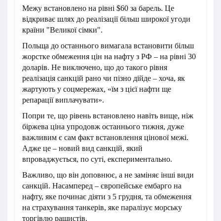
Межу встановлено на рівні $60 за барель. Це
відкриває шлях до реалізації більш широкої угоди
країни "Великої сімки".
Польща до останнього вимагала встановити більш
жорстке обмеження цін на нафту з РФ – на рівні 30
доларів. Не виключено, що до такого рівня
реалізація санкцій рано чи пізно дійде – хоча, як
жартують у соцмережах, «їм з цієї нафти ще
репарації виплачувати».
Попри те, що рівень встановлено навіть вище, ніж
біржева ціна упродовж останнього тижня, дуже
важливим є сам факт встановлення цінової межі.
Адже це – новий вид санкцій, який
впроваджується, по суті, експериментально.
Важливо, що він доповнює, а не заміняє інші види
санкцій. Насамперед – європейське ембарго на
нафту, яке починає діяти з 5 грудня, та обмеження
на страхування танкерів, яке паралізує морську
торгівлю рашистів.