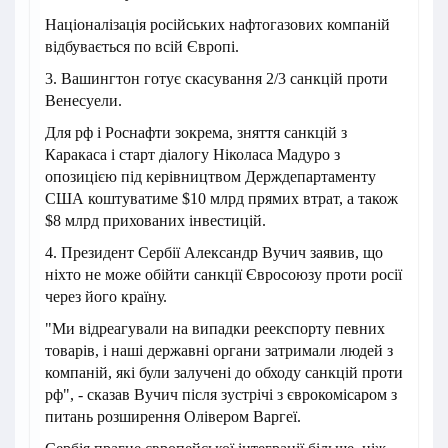
Націоналізація російських нафтогазових компаній
відбувається по всій Європі.
3. Вашингтон готує скасування 2/3 санкцій проти
Венесуели.
Для рф і Роснафти зокрема, зняття санкцій з
Каракаса і старт діалогу Ніколаса Мадуро з
опозицією під керівництвом Держдепартаменту
США коштуватиме $10 млрд прямих втрат, а також
$8 млрд прихованих інвестицій.
4. Президент Сербії Александр Вучич заявив, що
ніхто не може обійти санкції Євросоюзу проти росії
через його країну.
"Ми відреагували на випадки реекспорту певних
товарів, і наші державні органи затримали людей з
компаній, які були залучені до обходу санкцій проти
рф", - сказав Вучич після зустрічі з єврокомісаром з
питань розширення Олівером Варгеї.