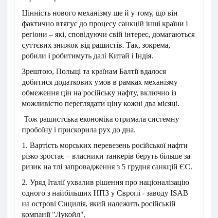
Цінність нового механізму ще й у тому, що він
фактично втягує до процесу санкцій інші країни і
регіони – які, сповідуючи свій інтерес, домагаються
суттєвих знижок від рашистів. Так, зокрема,
робили і робитимуть далі Китай і Індія.
Зрештою, Польщі та країнам Балтії вдалося
добитися додаткових умов в рамках механізму
обмеження цін на російську нафту, включно із
можливістю переглядати ціну кожні два місяці.
Тож рашистська економіка отримала системну
пробоїну і прискорила рух до дна.
1. Вартість морських перевезень російської нафти
різко зростає – власники танкерів беруть більше за
ризик на тлі запровадження з 5 грудня санкцій ЄС.
2. Уряд Італії ухвалив рішення про націоналізацію
одного з найбільших НПЗ у Європі - заводу ISAB
на острові Сицилія, який належить російській
компанії "Лукойл".