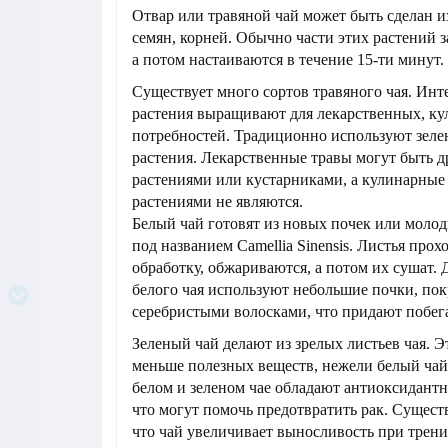
Отвар или травяной чай может быть сделан из
семян, корней. Обычно части этих растений 
а потом настаиваются в течение 15-ти минут.
Существует много сортов травяного чая. Инт
растения выращивают для лекарственных, к
потребностей. Традиционно используют зеле
растения. Лекарственные травы могут быть 
растениями или кустарниками, а кулинарные
растениями не являются.
Белый чай готовят из новых почек или молод
под названием Camellia Sinensis. Листья прох
обработку, обжариваются, а потом их сушат. 
белого чая используют небольшие почки, по
серебристыми волосками, что придают побег
Зеленый чай делают из зрелых листьев чая. Э
меньше полезных веществ, нежели белый ча
белом и зеленом чае обладают антиоксидант
что могут помочь предотвратить рак. Сущест
что чай увеличивает выносливость при трен