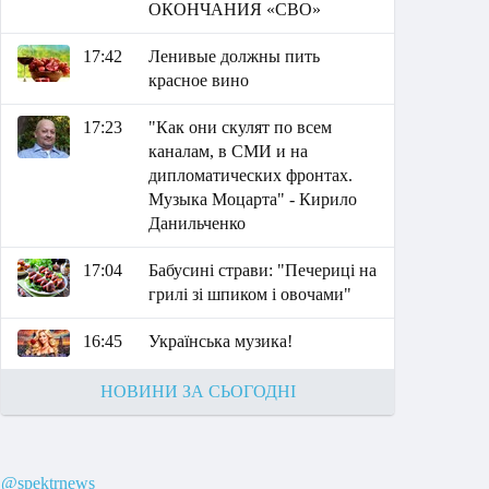
ОКОНЧАНИЯ «СВО»
17:42
Ленивые должны пить
красное вино
17:23
"Как они скулят по всем
каналам, в СМИ и на
дипломатических фронтах.
Музыка Моцарта" - Кирило
Данильченко
17:04
Бабусині страви: "Печериці на
грилі зі шпиком і овочами"
16:45
Українська музика!
НОВИНИ ЗА СЬОГОДНІ
@spektrnews