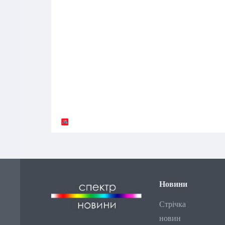
Новини
Стрічка
новин