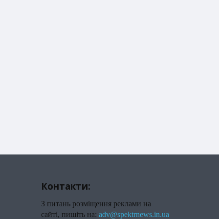
Контакти:
З питань розміщення реклами на
сайті, пишіть на:
adv@spektrnews.in.ua