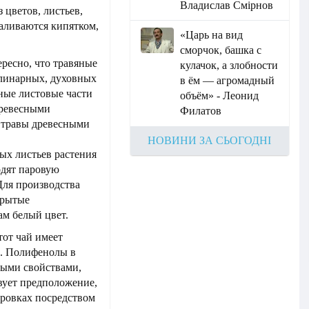
Владислав Смірнов
 цветов, листьев,
заливаются кипятком,
«Царь на вид
сморчок, башка с
ересно, что травяные
кулачок, а злобности
улинарных, духовных
в ём — агромадный
ные листовые части
объём» - Леонид
древесными
Филатов
 травы древесными
НОВИНИ ЗА СЬОГОДНІ
ых листьев растения
одят паровую
Для производства
крытые
ам белый цвет.
тот чай имеет
й. Полифенолы в
ными свойствами,
вует предположение,
ировках посредством