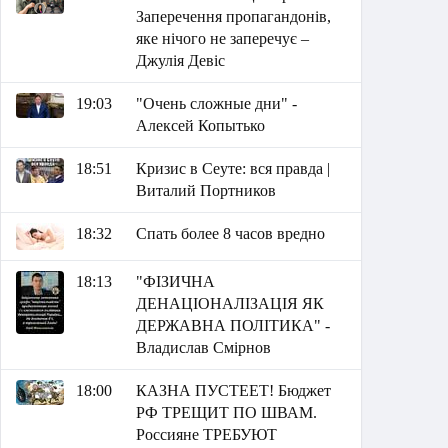
Заперечення пропагандонів,
яке нічого не заперечує –
Джулія Девіс
19:03
"Очень сложные дни" -
Алексей Копытько
18:51
Кризис в Сеуте: вся правда |
Виталий Портников
18:32
Спать более 8 часов вредно
18:13
"ФІЗИЧНА
ДЕНАЦІОНАЛІЗАЦІЯ ЯК
ДЕРЖАВНА ПОЛІТИКА" -
Владислав Смірнов
18:00
КАЗНА ПУСТЕЕТ! Бюджет
РФ ТРЕЩИТ ПО ШВАМ.
Россияне ТРЕБУЮТ