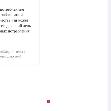
употреблением
 заболеваний.
чества чая может
 сегодняшний день
виях потребления
еобхідний текст і
тора. Дякуємо!