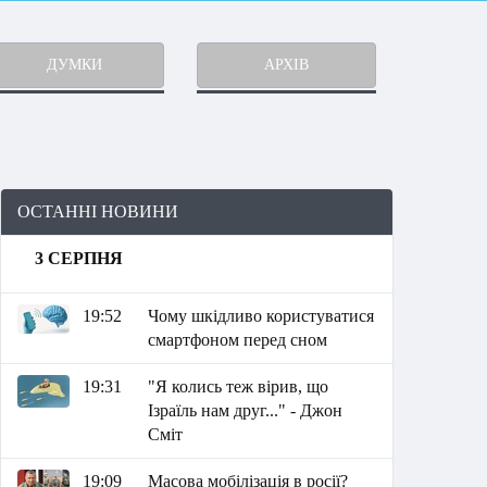
ДУМКИ
АРХІВ
ОСТАННІ НОВИНИ
3 СЕРПНЯ
19:52
Чому шкідливо користуватися
смартфоном перед сном
19:31
"Я колись теж вірив, що
Ізраїль нам друг..." - Джон
Сміт
19:09
Масова мобілізація в росії?