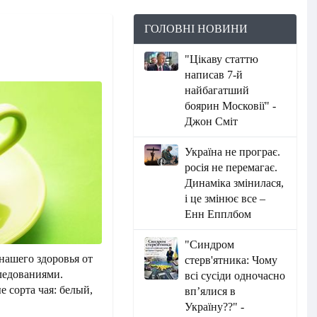
ГОЛОВНІ НОВИНИ
"Цікаву статтю
написав 7-й
найбагатший
боярин Московії" -
Джон Сміт
Україна не програє.
росія не перемагає.
Динаміка змінилася,
і це змінює все –
Енн Епплбом
"Синдром
ашего здоровья от
стерв'ятника: Чому
ледованиями.
всі сусіди одночасно
 сорта чая: белый,
вп’ялися в
Україну??" -