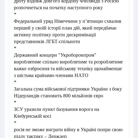
дроту вздовж довгого кордону Фінляндії з Росією
розпочнеться на початку наступного року
*
Федеральний уряд Німеччини у п’ятницю схвалив
перший у своїй історії план дій, який передбачає
активну політику проти дискримінації
представників ЛГБТ-спільноти
*
Державний концерн "Укроборонпром"
вироблятиме спільно вироблятиме та розроблятиме
важке озброєння та військову техніку щонайменше
з шістьма країнами-членами НАТО
*
Загальна сума військової підтримки України з боку
Нідерландів становить 800 мільйонів євро
*
ЗСУ уразили пункт базування ворога на
Кінбурнській косі
*
росія не зможе виграти війну в Україні попри свою
підлу тактику – Держдеп