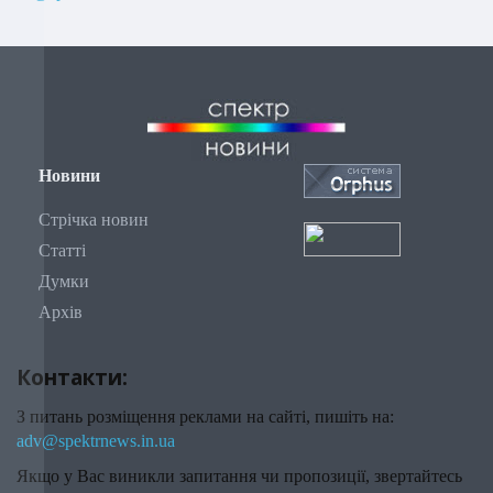
Новини
Стрічка новин
Статті
Думки
Архів
Контакти:
З питань розміщення реклами на сайті, пишіть на:
adv@spektrnews.in.ua
Якщо у Вас виникли запитання чи пропозиції, звертайтесь