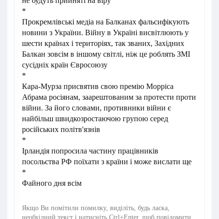
не будуть прийняті на віру
*
Прокремлівські медіа на Балканах фальсифікують
новини з України. Війну в Україні висвітлюють у
шести країнах і територіях, так званих, Західних
Балкан зовсім в іншому світлі, ніж це роблять ЗМІ
сусідніх країн Євросоюзу
*
Кара-Мурза присвятив свою премію Морріса
Абрама росіянам, заарештованим за протести проти
війни. За його словами, противники війни є
найбільш швидкозростаючою групою серед
російських політв'язнів
*
Ірландія попросила частину працівників
посольства РФ поїхати з країни і може вислати ще
*
Файного дня всім
Якщо Ви помітили помилку, виділіть, будь ласка,
необхідний текст і натисніть Ctrl+Enter, щоб повідомити