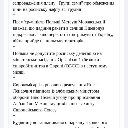
запровадження плану "Групи семи" про обмеження
ціни на російську нафту з 5 грудня
*
Прем’єр-міністр Польщі Матеуш Моравецький
вважає, що падіння ракети в селищі Пшеводув
підкреслює: якщо перестати підтримувати Україну,
війна прийде на польську територію
*
Польща не допустить російську делегацію на
міністерське засідання Організації з безпеки і
співробітництва в Європі (ОБСЄ) в наступному
місяці
*
Єврокомісар із кризового реагування Янез
Ленарчич підписав із албанським міністром
оборони Ніко Пелеші угоду про приєднання
Албанії до Механізму цивільного захисту
Європейського Союзу
*
Будівництво запланованого паркану з колючого