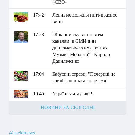
«СВО»
17:42
Ленивые должны пить красное
вино
17:23
"Как они скулят по всем
каналам, в СМИ и на
дипломатических фронтах.
Музыка Моцарта" - Кирило
Данильченко
17:04
Бабусині страви: "Печериці на
грилі зі шпиком і овочами"
16:45
Українська музика!
НОВИНИ ЗА СЬОГОДНІ
@spektrnews