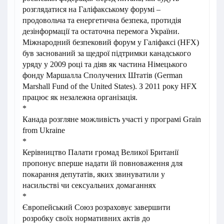
розглядатися на Галіфакському форумі –
продовольча та енергетична безпека, протидія
дезінформації та остаточна перемога України.
Міжнародний безпековий форум у Галіфаксі (HFX)
був заснований за щедрої підтримки канадського
уряду у 2009 році та діяв як частина Німецького
фонду Маршалла Сполучених Штатів (German
Marshall Fund of the United States). З 2011 року HFX
працює як незалежна організація.
*
Канада розгляне можливість участі у програмі Grain
from Ukraine
*
Керівництво Палати громад Великої Британії
пропонує вперше надати їй повноваження для
покарання депутатів, яких звинуватили у
насильстві чи сексуальних домаганнях
*
Європейський Союз розраховує завершити
розробку своїх нормативних актів до