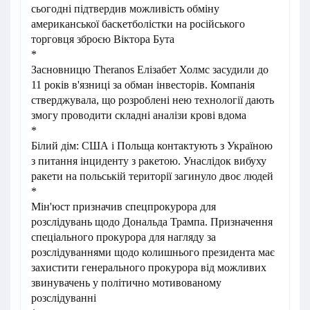
сьогодні підтвердив можливість обміну
американської баскетболістки на російського
торговця зброєю Віктора Бута
*
Засновницю Theranos Елізабет Холмс засудили до
11 років в'язниці за обман інвесторів. Компанія
стверджувала, що розроблені нею технології дають
змогу проводити складні аналізи крові вдома
*
Білий дім: США і Польща контактують з Україною
з питання інциденту з ракетою. Унаслідок вибуху
ракети на польській території загинуло двоє людей
*
Мін'юст призначив спецпрокурора для
розслідувань щодо Дональда Трампа. Призначення
спеціального прокурора для нагляду за
розслідуваннями щодо колишнього президента має
захистити генерального прокурора від можливих
звинувачень у політично мотивованому
розслідуванні