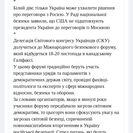
*
Білий дім: тільки Україна може ухвалити рішення
про переговори з Росією. У Раді національної
безпеки заявили, що США не підштовхують
президента України до переговорів із Москвою
*
Делегація Світового конгресу Українців (СКУ)
долучиться до Міжнародного безпекового форуму,
який відбудеться 18-20 листопада в канадському
Галіфаксі.
У цьому форумі традиційно беруть участь
представники урядів та парламентів з
демократичних держав світу, провідні фахівці-
політологи та експерти у сфері міжнародних
відносин, безпеки та оборони.
За словами організаторів, якщо в минулі роки
учасники форуму передбачали загрози світовим
демократіям, то цьогоріч вони сфокусують увагу на
загрозах світовій безпеці, спричиненій
повномасштабним вторгненням в Україну
російської федерації. Серед питань, які будуть