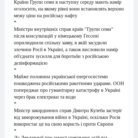
Країни Групи семи в наступну середу мають намір
оголосити, на якому рівні вони встановлять верхню
межу ціни на російську нафту
*
Міністри внутрішніх справ країн "Групи семи"
після консультацій у німецькому Гессені
оприлюднили спільну заяву, в якій засудили
злочини Росії в Україні, а також висловили намір
об'єднати зусилля для боротьби з російською
дезінформацією
*
Майже половина української енергосистеми
пошкоджена російськими ракетними ударами. ООН
попереджає про гуманітарну катастрофу в Україні
через брак електрики та води
*
Міністр закордонних справ Дмитро Кулеба застеріг
від заморожування війни в Україні, оскільки Росія
використає це на свою користь і проти Європи
*
До Декларації про захист цивільних осіб від