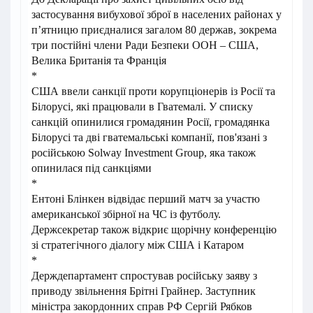
застосування вибухової зброї в населених районах у
п’ятницю приєдналися загалом 80 держав, зокрема
три постійні члени Ради Безпеки ООН – США,
Велика Британія та Франція
*
США ввели санкції проти корупціонерів із Росії та
Білорусі, які працювали в Гватемалі. У списку
санкцій опинилися громадянин Росії, громадянка
Білорусі та дві гватемальські компанії, пов'язані з
російською Solway Investment Group, яка також
опинилася під санкціями
*
Ентоні Блінкен відвідає перший матч за участю
американської збірної на ЧС із футболу.
Держсекретар також відкриє щорічну конференцію
зі стратегічного діалогу між США і Катаром
*
Держдепартамент спростував російську заяву з
приводу звільнення Брітні Грайнер. Заступник
міністра закордонних справ РФ Сергій Рябков