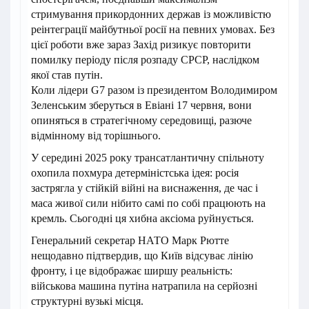
стримування прикордонних держав із можливістю
реінтеграції майбутньої росії на певних умовах. Без
цієї роботи вже зараз Захід ризикує повторити
помилку періоду після розпаду СРСР, наслідком
якої став путін.
Коли лідери G7 разом із президентом Володимиром
Зеленським зберуться в Евіані 17 червня, вони
опиняться в стратегічному середовищі, разюче
відмінному від торішнього.
У середині 2025 року трансатлантичну спільноту
охопила похмура детерміністська ідея: росія
застрягла у стійкій війні на виснаження, де час і
маса живої сили нібито самі по собі працюють на
кремль. Сьогодні ця хибна аксіома руйнується.
Генеральний секретар НАТО Марк Рютте
нещодавно підтвердив, що Київ відсуває лінію
фронту, і це відображає ширшу реальність:
військова машина путіна натрапила на серйозні
структурні вузькі місця.