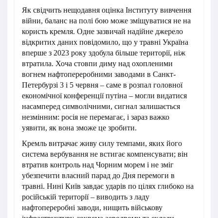
Як свідчить нещодавня оцінка Інституту вивчення
війни, баланс на полі бою може зміщуватися не на
користь кремля. Одне зазвичай надійне джерело
відкритих даних повідомило, що у травні Україна
вперше з 2023 року здобула більше території, ніж
втратила. Хоча стовпи диму над охопленими
вогнем нафтопереробними заводами в Санкт-
Петербурзі 3 і 5 червня – саме в розпал головної
економічної конференції путіна – могли видатися
насамперед символічними, сигнал залишається
незмінним: росія не перемагає, і зараз важко
уявити, як вона зможе це зробити.
Кремль витрачає живу силу темпами, яких його
система вербування не встигає компенсувати; він
втратив контроль над Чорним морем і не зміг
убезпечити власний парад до Дня перемоги в
травні. Нині Київ завдає ударів по цілях глибоко на
російській території – виводить з ладу
нафтопереробні заводи, нищить військову