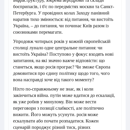
інфраструктуру, зокрема аеродроми та склади
боєприпасів, і б'є по передмістях москви та Санкт-
Петербурга. У провідних колах Заходу панівний
наратив тихо змінюється: від питання, чи вистоїть
Україна, – до питання, чи починає Київ разом із
союзниками перемагати.
Упродовж чотирьох років у кожній європейській
столиці лунало одне центральне питання: чи
вистоїть Україна? Поступово у фокус входять нові
запитання, на які значно важче відповісти: що
станеться, якщо росія програє? Чи зможе Європа
домовитися про єдину політику щодо того, чого
вона насправді хоче від такого моменту?
Ніхто по-справжньому не знає, як і коли
закінчиться війна. путін може вдатися до ескалації,
як уже робив у минулому. Він може вести
переговори з позиції слабкості, але політично
вижити. Його можуть усунути. росія може
ескалувати або почати розпадатися. Кожен
сценарій породжує різний тиск, різних