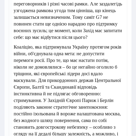
переговорників і різні часові рамки. Але заздалегідь
узгоджена рамкова угода тим цінніша, що кінець
залишається невизначеним. Тому саміт G7 не
повинен стати ще однією нарадою про підтримку
воєнних зусиль; це момент, коли Захід має запитати
себе: що має відбутися після цього?
Коаліцію, яка підтримувала Україну протягом років
війни, об'єднувала одна мета: не допустити
перемоги росії. Про те, що має настати потім,
ніколи не домовлялися – бо це негайно оголило б
тріщини, які європейські лідери досі вдало
маскували. Для прикордонних держав Центральної
Європи, Балтії та Скандинавії відповідь
інстинктивна й не підлягає обговоренню:
стримування. У Західній Європі Париж і Берлін
поділяють законне стратегічне занепокоєння:
постійно ізольована й вороже налаштована москва,
без жодного шляху повернення, сама по собі
становить довгострокову небезпеку – особливо з
огляду на її дедалі більшу залежність, а можливо, і