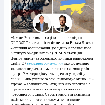
Максим Безносюк – асоційований дослідник
GLOBSEC зі стратегії та безпеки, та Вільям Діксон
– старший асоційований дослідник Королівського
інституту об'єднаних сил (RUSI) у статті для
Центру аналізу європейської політики напередодні
саміту G7
ставлять запитання
, яке ще недавно
здавалося передчасним: що станеться, коли росія
програє? Автори фіксують перелом у перебігу
війни – Київ уперше за роки відвойовує більше, ніж
втрачає, – і закликають Захід негайно перейти від
стратегії виживання України до формування
повоєнного порядку. Європа має стати активним
архітектором цього порядку, а не пасивним
спостерігачем, поєднавши максималізм