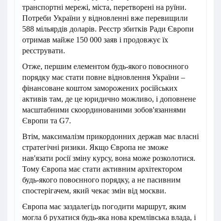
транспортні мережі, міста, перетворені на руїни.
Потреби України у відновленні вже перевищили
588 мільярдів доларів. Реєстр збитків Ради Європи
отримав майже 150 000 заяв і продовжує їх
реєструвати.
Отже, першим елементом будь-якого повоєнного
порядку має стати повне відновлення України –
фінансоване коштом заморожених російських
активів там, де це юридично можливо, і доповнене
масштабними скоординованими зобов'язаннями
Європи та G7.
Втім, максималізм прикордонних держав має власні
стратегічні ризики. Якщо Європа не зможе
нав'язати росії зміну курсу, вона може розколотися.
Тому Європа має стати активним архітектором
будь-якого повоєнного порядку, а не пасивним
спостерігачем, який чекає змін від москви.
Європа має заздалегідь погодити маршрут, яким
могла б рухатися будь-яка нова кремлівська влада, і