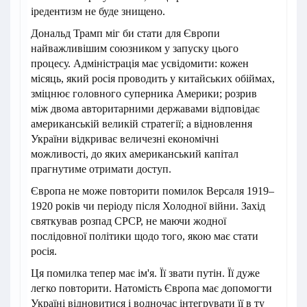
іредентизм не буде знищено.
Дональд Трамп міг би стати для Європи
найважливішим союзником у запуску цього
процесу. Адміністрація має усвідомити: кожен
місяць, який росія проводить у китайських обіймах,
зміцнює головного суперника Америки; розрив
між двома авторитарними державами відповідає
американській великій стратегії; а відновлення
України відкриває величезні економічні
можливості, до яких американський капітал
прагнутиме отримати доступ.
Європа не може повторити помилок Версаля 1919–
1920 років чи періоду після Холодної війни. Захід
святкував розпад СРСР, не маючи жодної
послідовної політики щодо того, якою має стати
росія.
Ця помилка тепер має ім'я. Її звати путін. Її дуже
легко повторити. Натомість Європа має допомогти
Україні відновитися і водночас інтегрувати її в ту