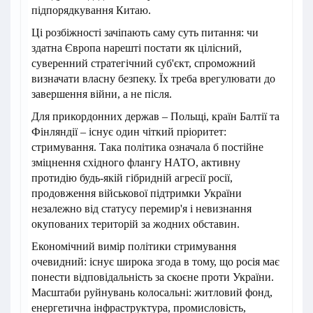
підпорядкування Китаю.
Ці розбіжності зачіпають саму суть питання: чи
здатна Європа нарешті постати як цілісний,
суверенний стратегічний суб'єкт, спроможний
визначати власну безпеку. Їх треба врегулювати до
завершення війни, а не після.
Для прикордонних держав – Польщі, країн Балтії та
Фінляндії – існує один чіткий пріоритет:
стримування. Така політика означала б постійне
зміцнення східного флангу НАТО, активну
протидію будь-якій гібридній агресії росії,
продовження військової підтримки України
незалежно від статусу перемир'я і невизнання
окупованих територій за жодних обставин.
Економічний вимір політики стримування
очевидний: існує широка згода в тому, що росія має
понести відповідальність за скоєне проти України.
Масштаби руйнувань колосальні: житловий фонд,
енергетична інфраструктура, промисловість,