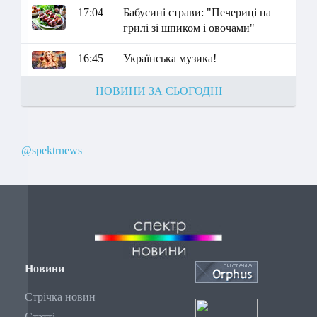
17:04
Бабусині страви: "Печериці на
грилі зі шпиком і овочами"
16:45
Українська музика!
НОВИНИ ЗА СЬОГОДНІ
@spektrnews
Новини
Стрічка новин
Статті