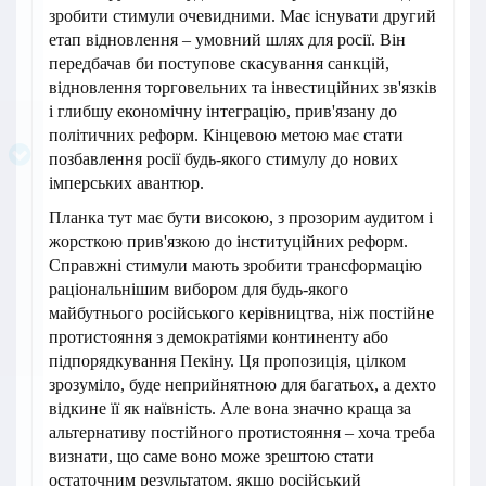
зробити стимули очевидними. Має існувати другий
етап відновлення – умовний шлях для росії. Він
передбачав би поступове скасування санкцій,
відновлення торговельних та інвестиційних зв'язків
і глибшу економічну інтеграцію, прив'язану до
політичних реформ. Кінцевою метою має стати
позбавлення росії будь-якого стимулу до нових
імперських авантюр.
Планка тут має бути високою, з прозорим аудитом і
жорсткою прив'язкою до інституційних реформ.
Справжні стимули мають зробити трансформацію
раціональнішим вибором для будь-якого
майбутнього російського керівництва, ніж постійне
протистояння з демократіями континенту або
підпорядкування Пекіну. Ця пропозиція, цілком
зрозуміло, буде неприйнятною для багатьох, а дехто
відкине її як наївність. Але вона значно краща за
альтернативу постійного протистояння – хоча треба
визнати, що саме воно може зрештою стати
остаточним результатом, якщо російський