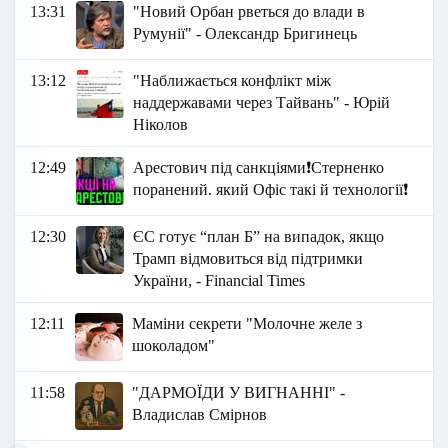
13:31
"Новий Орбан рветься до влади в
Румунії" - Олександр Бригинець
13:12
"Наближається конфлікт між
наддержавами через Тайвань" - Юрій
Ніколов
12:49
Арестович під санкціями❗Стерненко
поранений. який Офіс такі й технології❗
12:30
ЄС готує “план Б” на випадок, якщо
Трамп відмовиться від підтримки
України, - Financial Times
12:11
Маміни секрети "Молочне желе з
шоколадом"
11:58
"ДАРМОЇДИ У ВИГНАННІ" -
Владислав Смірнов