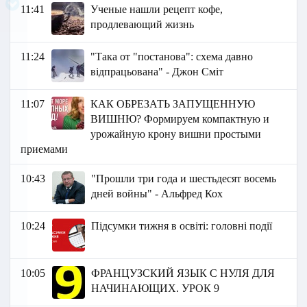
11:41
Ученые нашли рецепт кофе,
продлевающий жизнь
11:24
"Така от "постанова": схема давно
відпрацьована" - Джон Сміт
11:07
КАК ОБРЕЗАТЬ ЗАПУЩЕННУЮ
ВИШНЮ? Формируем компактную и
урожайную крону вишни простыми
приемами
10:43
"Прошли три года и шестьдесят восемь
дней войны" - Альфред Кох
10:24
Підсумки тижня в освіті: головні події
10:05
ФРАНЦУЗСКИЙ ЯЗЫК C НУЛЯ ДЛЯ
НАЧИНАЮЩИХ. УРОК 9