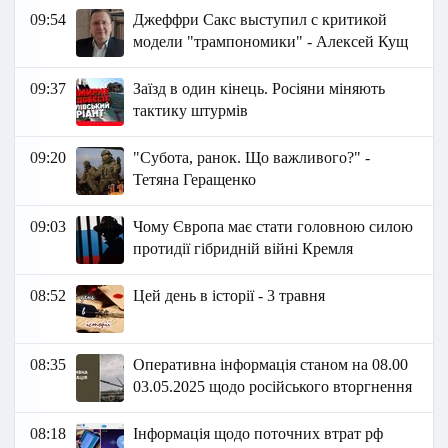
09:54
Джеффри Сакс выступил с критикой
модели "трампономики" - Алексей Кущ
09:37
Заїзд в один кінець. Росіяни міняють
тактику штурмів
09:20
"Субота, ранок. Що важливого?" -
Тетяна Геращенко
09:03
Чому Європа має стати головною силою
протидії гібридній війні Кремля
08:52
Цей день в історії - 3 травня
08:35
Оперативна інформація станом на 08.00
03.05.2025 щодо російського вторгнення
08:18
Інформація щодо поточних втрат рф