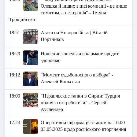
Олешка й інших з цієї компанії - це лише
симптом, а не терапія" - Тетяна
Трощинська
18:51
Атака на Новоросійськ | Віталій
Портников
18:29
Ношение кошелька в кармане вредит
здоровью
18:12
"Момент судьбоносного выбора" -
Алексей Копытько
18:00
"Израильские танки в Сирии: Турция
подняла истребители" - Сергей
Ауслендер
17:23
Оперативна інформація станом на 16.00
03.05.2025 щодо російського вторгнення