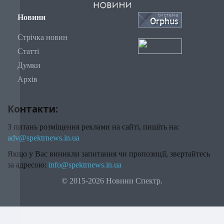
Новини
Стрічка новин
Статті
Думки
Архів
Контакти:
З питань розміщення реклами на сайті, пишіть на:
adv@spektrnews.in.ua
Якщо у Вас виникли запитання чи пропозиції, звертайтесь
за адресою:
info@spektrnews.in.ua
© 2015-2026 Новини Спектр.