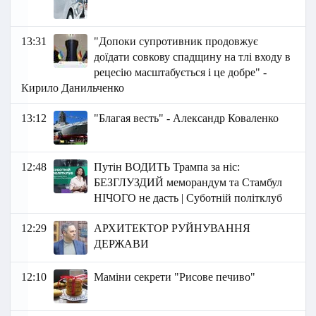
13:31
"Допоки супротивник продовжує
доїдати совкову спадщину на тлі входу в
рецесію масштабується і це добре" -
Кирило Данильченко
13:12
"Благая весть" - Александр Коваленко
12:48
Путін ВОДИТЬ Трампа за ніс:
БЕЗГЛУЗДИЙ меморандум та Стамбул
НІЧОГО не дасть | Суботній політклуб
12:29
АРХИТЕКТОР РУЙНУВАННЯ
ДЕРЖАВИ
12:10
Маміни секрети "Рисове печиво"