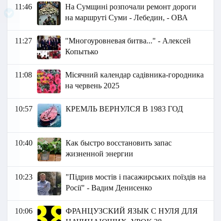
11:46
На Сумщині розпочали ремонт дороги
на маршруті Суми - Лебедин, - ОВА
11:27
"Многоуровневая битва..." - Алексей
Копытько
11:08
Місячний календар садівника-городника
на червень 2025
10:57
КРЕМЛЬ ВЕРНУЛСЯ В 1983 ГОД
10:40
Как быстро восстановить запас
жизненной энергии
10:23
"Підрив мостів і пасажирських поїздів на
Росії" - Вадим Денисенко
10:06
ФРАНЦУЗСКИЙ ЯЗЫК C НУЛЯ ДЛЯ