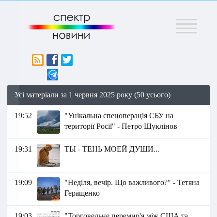
Меню
Усі матеріали за 1 червня 2025 року (50 усього)
19:52
"Унікальна спецоперація СБУ на
території Росії" - Петро Шуклінов
19:31
ТЫ - ТЕНЬ МОЕЙ ДУШИ...
19:09
"Неділя, вечір. Що важливого?" - Тетяна
Геращенко
19:03
"Торговельне перемир'я між США та