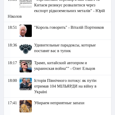
Китаєм ризикує розвалитися через
експорт рідкоземельних металів" - Юрій
Ніколов
18:51
"Король говорить" - Віталій Портников
18:36
Удивительные парадоксы, которые
поставят вас в тупик
18:17
Трамп, китайский автопром и
украинская война"" - Олег Ельцов
18:00
Історія Північного потоку: як путін
отримав 104 МІЛЬЯРДИ на війну в
Україні
17:41
Убираем неприятные запахи