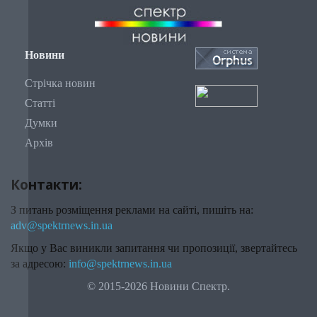
Новини
Стрічка новин
Статті
Думки
Архів
Контакти:
З питань розміщення реклами на сайті, пишіть на:
adv@spektrnews.in.ua
Якщо у Вас виникли запитання чи пропозиції, звертайтесь
за адресою:
info@spektrnews.in.ua
© 2015-2026 Новини Спектр.