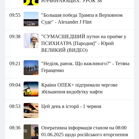
НАЧИНАЮЩИХ. УРОК 38
09:55
"Большая победа Трампа в Верховном
Суде" - Аlexander J Flint
09:38
"СУМАСШЕДШИЙ путин на приёме у
ПСИХИАТРА [Пародия]" - Юрий
ВЕЛИКИЙ (ВИДЕО)
09:21
"Неділя, ранок. Що важливого?" - Тетяна
Геращенко
09:04
Країни ОПЕК+ підтримали чергове
збільшення видобутку нафти
08:53
Цей день в історії - 1 червня
08:36
Оперативна інформація станом на 08:00
01.06.2025 щодо російського вторгнення