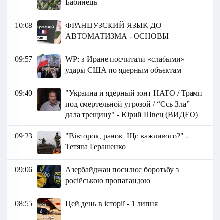
Бабинець
10:08
ФРАНЦУЗСКИЙ ЯЗЫК ДО
АВТОМАТИЗМА - ОСНОВЫ
09:57
WP: в Иране посчитали «слабыми»
удары США по ядерным объектам
09:40
"Украина и ядерный зонт НАТО / Трамп
под смертельной угрозой / “Ось Зла”
дала трещину" - Юрий Швец (ВИДЕО)
09:23
"Вівторок, ранок. Що важливого?" -
Тетяна Геращенко
09:06
Азербайджан посилює боротьбу з
російською пропагандою
08:55
Цей день в історії - 1 липня