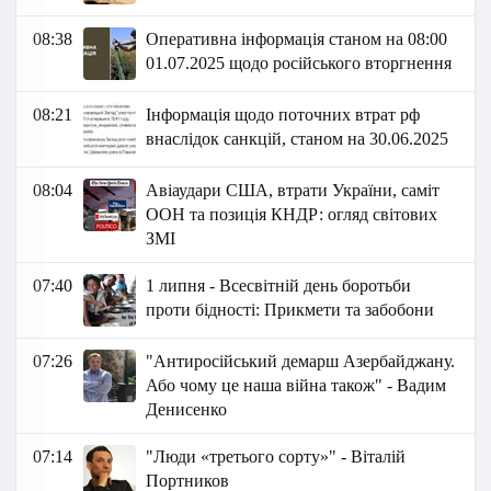
08:38
Оперативна інформація станом на 08:00
01.07.2025 щодо російського вторгнення
08:21
Інформація щодо поточних втрат рф
внаслідок санкцій, станом на 30.06.2025
08:04
Авіаудари США, втрати України, саміт
ООН та позиція КНДР: огляд світових
ЗМІ
07:40
1 липня - Всесвітній день боротьби
проти бідності: Прикмети та забобони
07:26
"Антиросійський демарш Азербайджану.
Або чому це наша війна також" - Вадим
Денисенко
07:14
"Люди «третього сорту»" - Віталій
Портников