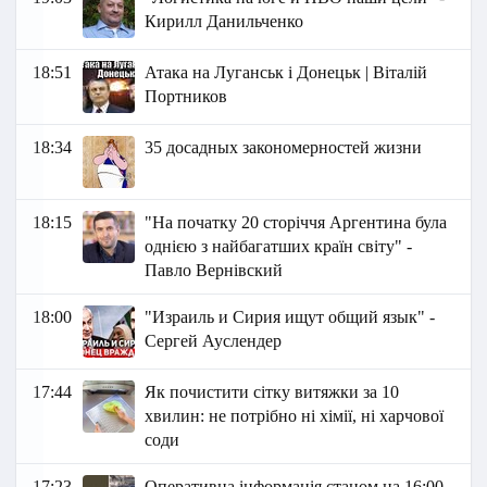
Кирилл Данильченко
18:51
Атака на Луганськ і Донецьк | Віталій
Портников
18:34
35 досадных закономерностей жизни
18:15
"На початку 20 сторіччя Аргентина була
однією з найбагатших країн світу" -
Павло Вернівский
18:00
"Израиль и Сирия ищут общий язык" -
Сергей Ауслендер
17:44
Як почистити сітку витяжки за 10
хвилин: не потрібно ні хімії, ні харчової
соди
17:23
Оперативна інформація станом на 16:00