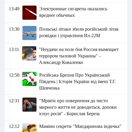
13:49
Электронные сигареты оказались
вреднее обычных
13:30
Польські літаки збили російський літак
розвідки і управління Ил-22М
13:11
"Неудачи на поле боя Россия вымещает
террором тыловой Украины" -
Александр Коваленко
12:50
Російська Брехня Про Український
Південь | Історія України від імені Т.Г.
Шевченка
12:31
"Мріяти про повернення до чисто
мирного життя не доводиться, допоки
існує росія" - Борислав Береза
12:12
Маміни секрети "Мандаринова індичка"