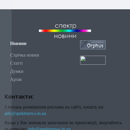
Новини
Стрічка новин
Статті
Думки
Архів
Контакти:
З питань розміщення реклами на сайті, пишіть на:
adv@spektrnews.in.ua
Якщо у Вас виникли запитання чи пропозиції, звертайтесь
за адресою:
info@spektrnews.in.ua