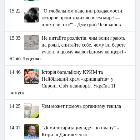
15:22
"О глобальном падении рождаемости,
которое происходит во всем мире —
плохо ли это?" - Дмитрий Чернышов
15:05
Не питайте роялістів, чим вони грають
на роялі, спитайте себе, чому ви берете
участь в цьому жалюгідному концерті -
Юрій Луценко
14:46
Історія батальйону КРИМ та
Найбільший храм «кришнаїтів» у
Європі. Світ навиворіт. Україна 11
випуск
14:25
Чем может помочь организму текила
14:07
"Демилитаризация идет по плану" -
Кирилл Данильченко