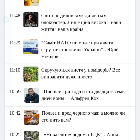
11:48
Світ нас дивився як дивляться
блокбастер. Лише ціна висока – наші
життя і наша країна
11:29
"Саміт НАТО не може приховати
скрутне становище України" - Юрій
Ніколов
11:10
Скручуються листя у помідорів? Все
виправити дуже просто
10:59
"Прошли три года и сто двадцать семь
дней воны" - Альфред Кох
10:42
Польза и вред черного чая: а можно ли
его пить вам?
10:25
"«Нова еліта» родом з ТЦК" - Анна