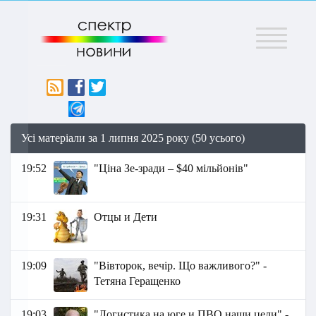
Меню
Усі матеріали за 1 липня 2025 року (50 усього)
19:52
"Ціна Зе-зради – $40 мільйонів"
19:31
Отцы и Дети
19:09
"Вівторок, вечір. Що важливого?" -
Тетяна Геращенко
19:03
"Логистика на юге и ПВО наши цели" -