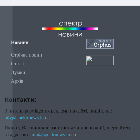
Новини
Стрічка новин
Статті
Думки
Архів
Контакти:
З питань розміщення реклами на сайті, пишіть на:
adv@spektrnews.in.ua
Якщо у Вас виникли запитання чи пропозиції, звертайтесь
за адресою:
info@spektrnews.in.ua