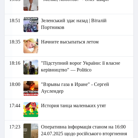
18:51
Зеленський здає назад | Віталій
Портников
18:35
Начните высыпаться летом
18:16
"Підступний ворог України: її власне
керівництво" — Politico
18:00
"Взрывы газа в Иране" - Сергей
Ауслендер
17:44
История танца маленьких утят
17:23
Оперативна інформація станом на 16:00
24.07.2025 щодо російського вторгнення