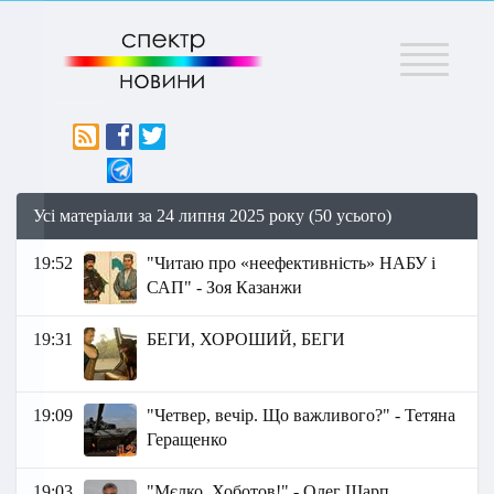
Меню
Усі матеріали за 24 липня 2025 року (50 усього)
19:52
"Читаю про «неефективність» НАБУ і
САП" - Зоя Казанжи
19:31
БЕГИ, ХОРОШИЙ, БЕГИ
19:09
"Четвер, вечір. Що важливого?" - Тетяна
Геращенко
19:03
"Мєлко, Хоботов!" - Олег Шарп