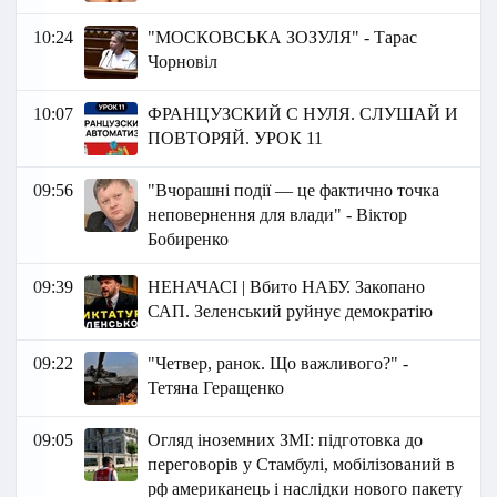
10:24
"МОСКОВСЬКА ЗОЗУЛЯ" - Тарас
Чорновіл
10:07
ФРАНЦУЗСКИЙ С НУЛЯ. СЛУШАЙ И
ПОВТОРЯЙ. УРОК 11
09:56
"Вчорашні події — це фактично точка
неповернення для влади" - Віктор
Бобиренко
09:39
НЕНАЧАСІ | Вбито НАБУ. Закопано
САП. Зеленський руйнує демократію
09:22
"Четвер, ранок. Що важливого?" -
Тетяна Геращенко
09:05
Огляд іноземних ЗМІ: підготовка до
переговорів у Стамбулі, мобілізований в
рф американець і наслідки нового пакету