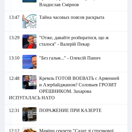
Владислав Смірнов
13:47
Тайна часовых поясов раскрыта
13:29
"Отже, давайте розбиратися, що ж
сталося" - Валерій Пекар
13:10
"Без гальм..." - Олексій Панич
12:48
Кремль ГОТОВ ВОЕВАТЬ с Арменией
и Азербайджаном? Соловьев ГРОЗИТ
ОРЕШНИКОМ. Захарова
ИСПУГАЛАСЬ НАТО
12:31
ПОРАЖЕНИЕ ПРИ КАЗЕРТЕ
12:12
Маміни секрети "Салат зі стручкової