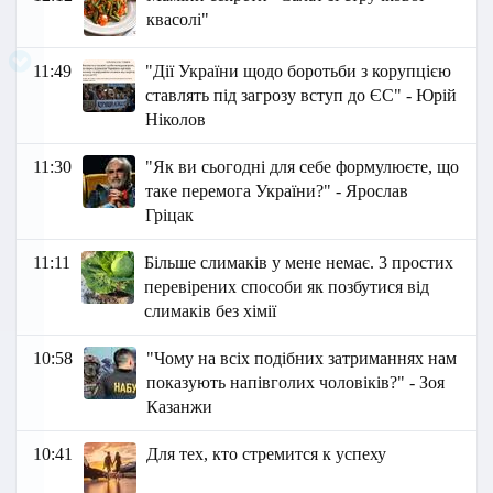
квасолі"
11:49
"Дії України щодо боротьби з корупцією
ставлять під загрозу вступ до ЄС" - Юрій
Ніколов
11:30
"Як ви сьогодні для себе формулюєте, що
таке перемога України?" - Ярослав
Гріцак
11:11
Більше слимаків у мене немає. 3 простих
перевірених способи як позбутися від
слимаків без хімії
10:58
"Чому на всіх подібних затриманнях нам
показують напівголих чоловіків?" - Зоя
Казанжи
10:41
Для тех, кто стремится к успеху