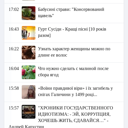
17:02
Бабусині страви: "Консервований
щавель"
16:43
Гурт Сусіди - Кращі пісні [10 років
разом]
16:22
Узнать характер женщины можно по
длине ее волос
16:04
Что нужно сделать с малиной после
сбора ягод
15:58
«Воїни правдивої віри» і їх загибель у
снігах Галичини у 1499 році...
15:57
"ХРОНИКИ ГОСУДАРСТВЕННОГО
ИДИОТИЗМА: - ЭЙ, КОРРУПЦИЯ,
ХОЧЕШЬ ЖИТЬ, СДАВАЙСЯ…" -
Андрей Капустин