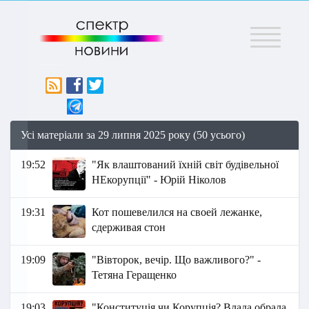
Меню
Усі матеріали за 29 липня 2025 року (50 усього)
19:52
"Як влаштований їхній світ будівельної
НЕкорупції" - Юрій Ніколов
19:31
Кот пошевелился на своей лежанке,
сдерживая стон
19:09
"Вівторок, вечір. Що важливого?" -
Тетяна Геращенко
19:03
"Конституція чи Корупція? Влада обрала