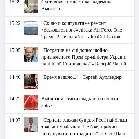
15:39
Суставная гимнастика академика
Амосова
15:22
"Скільки коштуватиме ремонт
«безкоштовного» літака Air Force One
Трампа? Не питайте" - Юрій Ніколов
15:05
"Потрапив на очі допис щойно
призначеного Прем’єр-міністра України
пані Юлії Свириденко" - Валерій Чалий
14:46
"Время вышло..." - Сергей Ауслендер
14:25
Выбираем самый сладкий и сочный
арбуз
14:07
"Серпень завжди був для Росії найбільш
трагічним місяцем. Не бачу причин
порушувати цю традицію" - Олег Шарп