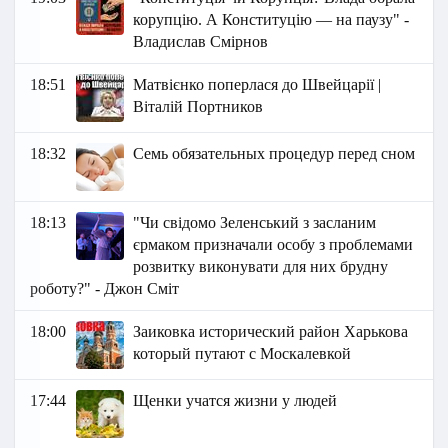
корупцію. А Конституцію — на паузу" -
Владислав Смірнов
18:51
Матвієнко поперлася до Швейцарії |
Віталій Портников
18:32
Семь обязательных процедур перед сном
18:13
"Чи свідомо Зеленський з засланим
єрмаком призначали особу з проблемами
розвитку виконувати для них брудну
роботу?" - Джон Сміт
18:00
Заиковка исторический район Харькова
который путают с Москалевкой
17:44
Щенки учатся жизни у людей