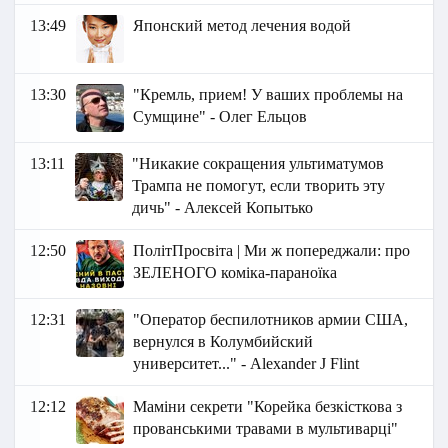
13:49
Японский метод лечения водой
13:30
"Кремль, прием! У ваших проблемы на
Сумщине" - Олег Ельцов
13:11
"Никакие сокращения ультиматумов
Трампа не помогут, если творить эту
дичь" - Алексей Копытько
12:50
ПолітПросвіта | Ми ж попереджали: про
ЗЕЛЕНОГО коміка-параноїка
12:31
"Оператор беспилотников армии США,
вернулся в Колумбийский
университет..." - Аlexander J Flint
12:12
Маміни секрети "Корейка безкісткова з
прованськими травами в мультиварці"