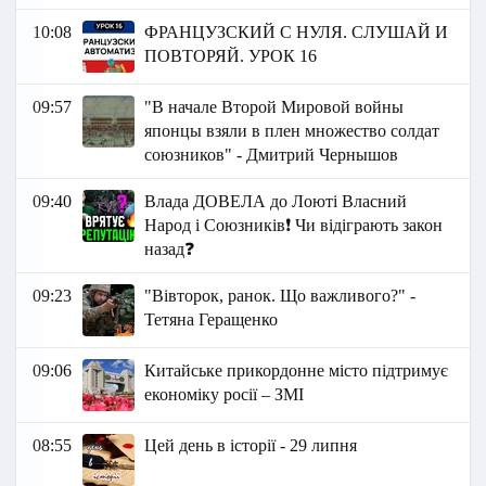
10:08
ФРАНЦУЗСКИЙ С НУЛЯ. СЛУШАЙ И
ПОВТОРЯЙ. УРОК 16
09:57
"В начале Второй Мировой войны
японцы взяли в плен множество солдат
союзников" - Дмитрий Чернышов
09:40
Влада ДОВЕЛА до Лоюті Власний
Народ і Союзників❗ Чи відіграють закон
назад❓
09:23
"Вівторок, ранок. Що важливого?" -
Тетяна Геращенко
09:06
Китайське прикордонне місто підтримує
економіку росії – ЗМІ
08:55
Цей день в історії - 29 липня