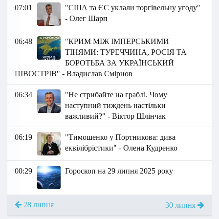
07:01
"США та ЄС уклали торгівельну угоду"
- Олег Шарп
06:48
"КРИМ МІЖ ІМПЕРСЬКИМИ
ТІНЯМИ: ТУРЕЧЧИНА, РОСІЯ ТА
БОРОТЬБА ЗА УКРАЇНСЬКИЙ
ПІВОСТРІВ" - Владислав Смірнов
06:34
"Не стрибайте на граблі. Чому
наступний тиждень настільки
важливий?" - Віктор Шлінчак
06:19
"Тимошенко у Портникова: дива
еквілібрістики" - Олена Кудренко
00:29
Гороскоп на 29 липня 2025 року
28 липня
30 липня