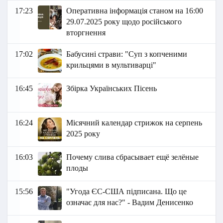
17:23
Оперативна інформація станом на 16:00
29.07.2025 року щодо російського
вторгнення
17:02
Бабусині страви: "Суп з копченими
крильцями в мультиварці"
16:45
Збірка Українських Пісень
16:24
Місячний календар стрижок на серпень
2025 року
16:03
Почему слива сбрасывает ещё зелёные
плоды
15:56
"Угода ЄС-США підписана. Що це
означає для нас?" - Вадим Денисенко