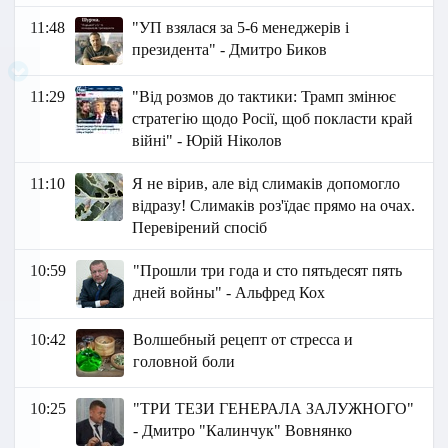
11:48
"УП взялася за 5-6 менеджерів і
президента" - Дмитро Биков
11:29
"Від розмов до тактики: Трамп змінює
стратегію щодо Росії, щоб покласти край
війні" - Юрій Ніколов
11:10
Я не вірив, але від слимаків допомогло
відразу! Слимаків роз'їдає прямо на очах.
Перевірений спосіб
10:59
"Прошли три года и сто пятьдесят пять
дней войны" - Альфред Кох
10:42
Волшебный рецепт от стресса и
головной боли
10:25
"ТРИ ТЕЗИ ГЕНЕРАЛА ЗАЛУЖНОГО"
- Дмитро "Калинчук" Вовнянко