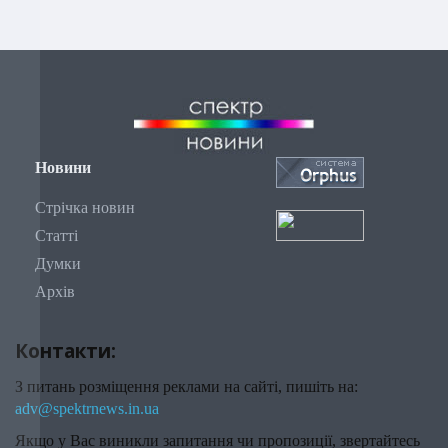
Новини
Стрічка новин
Статті
Думки
Архів
Контакти:
З питань розміщення реклами на сайті, пишіть на:
adv@spektrnews.in.ua
Якщо у Вас виникли запитання чи пропозиції, звертайтесь