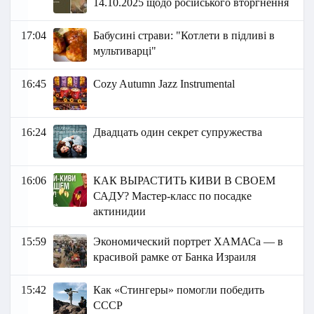
14.10.2025 щодо російського вторгнення
17:04
Бабусині страви: "Котлети в підливі в
мультиварці"
16:45
Cozy Autumn Jazz Instrumental
16:24
Двадцать один секрет супружества
16:06
КАК ВЫРАСТИТЬ КИВИ В СВОЕМ
САДУ? Мастер-класс по посадке
актинидии
15:59
Экономический портрет ХАМАСа — в
красивой рамке от Банка Израиля
15:42
Как «Стингеры» помогли победить
СССР