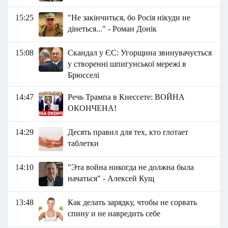
15:25
"Не закінчиться, бо Росія нікуди не
дінеться..." - Роман Донік
15:08
Скандал у ЄС: Угорщина звинувачується
у створенні шпигунської мережі в
Брюсселі
14:47
Речь Трампа в Кнессете: ВОЙНА
ОКОНЧЕНА!
14:29
Десять правил для тех, кто глотает
таблетки
14:10
"Эта война никогда не должна была
начаться" - Алексей Кущ
13:48
Как делать зарядку, чтобы не сорвать
спину и не навредить себе