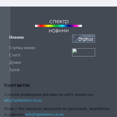
Новини
Стрічка новин
Статті
Думки
Архів
Контакти:
З питань розміщення реклами на сайті, пишіть на:
adv@spektrnews.in.ua
Якщо у Вас виникли запитання чи пропозиції, звертайтесь
за адресою:
info@spektrnews.in.ua