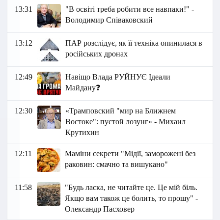
13:31
"В освіті треба робити все навпаки!" -
Володимир Співаковский
13:12
ПАР розслідує, як її техніка опинилася в
російських дронах
12:49
Навіщо Влада РУЙНУЄ Ідеали
Майдану❓
12:30
«Трамповский "мир на Ближнем
Востоке": пустой лозунг» - Михаил
Крутихин
12:11
Маміни секрети "Мідії, заморожені без
раковин: смачно та вишукано"
11:58
"Будь ласка, не читайте це. Це мій біль.
Якщо вам також це болить, то прошу" -
Олександр Пасховер