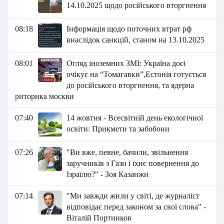
14.10.2025 щодо російського вторгнення
08:18
Інформація щодо поточних втрат рф
внаслідок санкцій, станом на 13.10.2025
08:01
Огляд іноземних ЗМІ: Україна досі
очікує на “Томагавки”,Естонія готується
до російського вторгнення, та ядерна
риторика москви
07:40
14 жовтня - Всесвітній день екологічної
освіти: Прикмети та забобони
07:26
"Ви вже, певне, бачили, звільнення
заручників з Гази і їхнє повернення до
Ізраїлю?" - Зоя Казанжи
07:14
"Ми завжди жили у світі, де журналіст
відповідає перед законом за свої слова" -
Віталій Портников