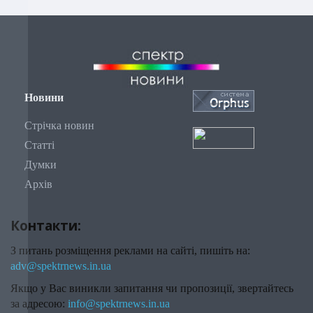
Новини
Стрічка новин
Статті
Думки
Архів
Контакти:
З питань розміщення реклами на сайті, пишіть на:
adv@spektrnews.in.ua
Якщо у Вас виникли запитання чи пропозиції, звертайтесь
за адресою:
info@spektrnews.in.ua