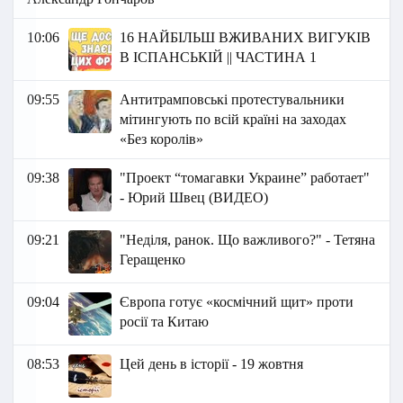
10:06
16 НАЙБІЛЬШ ВЖИВАНИХ ВИГУКІВ
В ІСПАНСЬКІЙ || ЧАСТИНА 1
09:55
Антитрамповські протестувальники
мітингують по всій країні на заходах
«Без королів»
09:38
"Проект “томагавки Украине” работает"
- Юрий Швец (ВИДЕО)
09:21
"Неділя, ранок. Що важливого?" - Тетяна
Геращенко
09:04
Європа готує «космічний щит» проти
росії та Китаю
08:53
Цей день в історії - 19 жовтня