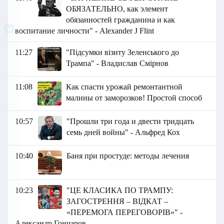
ОБЯЗАТЕЛЬНО, как элемент
обязанностей гражданина и как
воспитание личности" - Аlexander J Flint
11:27
"Підсумки візиту Зеленського до
Трампа" - Владислав Смірнов
11:08
Как спасти урожай ремонтантной
малины от заморозков! Простой способ
10:57
"Прошли три года и двести тридцать
семь дней войны" - Альфред Кох
10:40
Баня при простуде: методы лечения
10:23
"ЦЕ КЛАСИКА ПО ТРАМПУ:
ЗАГОСТРЕННЯ – ВІДКАТ –
«ПЕРЕМОГА ПЕРЕГОВОРІВ»" -
Александр Гончаров