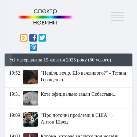
Меню
Усі матеріали за 19 жовтня 2025 року (50 усього)
19:52
"Неділя, вечір. Що важливого?" - Тетяна
Геращенко
19:31
Кота официально звали Себастьян...
19:09
"Про поточні проблеми в США." -
Антон Швец
19:03
Корона, которая валяется под ногами