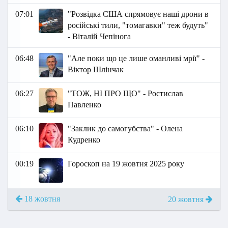
07:01
"Розвідка США спрямовує наші дрони в
російські тили, "томагавки" теж будуть"
- Віталій Чепінога
06:48
"Але поки що це лише оманливі мрії" -
Віктор Шлінчак
06:27
"ТОЖ, НІ ПРО ЩО" - Ростислав
Павленко
06:10
"Заклик до самогубства" - Олена
Кудренко
00:19
Гороскоп на 19 жовтня 2025 року
18 жовтня
20 жовтня