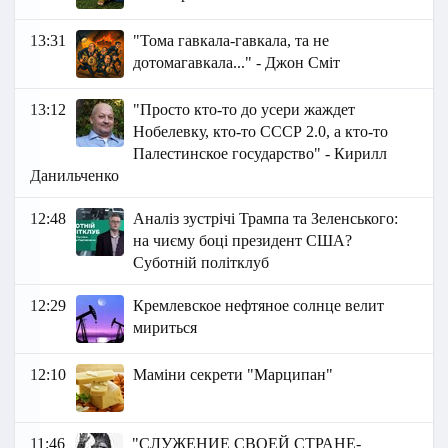
13:31
"Тома гавкала-гавкала, та не
дотомагавкала..." - Джон Сміт
13:12
"Просто кто-то до усери жаждет
Нобелевку, кто-то СССР 2.0, а кто-то
Палестинское государство" - Кирилл
Данильченко
12:48
Аналіз зустрічі Трампа та Зеленського:
на чиєму боці президент США?
Суботній політклуб
12:29
Кремлевское нефтяное солнце велит
мириться
12:10
Маміни секрети "Марципан"
11:46
"СЛУЖЕНИЕ СВОЕЙ СТРАНЕ-