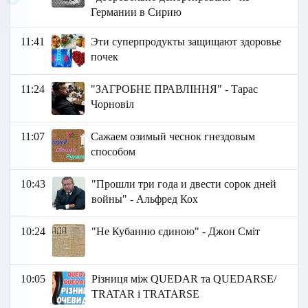
Германии в Сирию
11:41
Эти суперпродукты защищают здоровье
почек
11:24
"ЗАГРОБНЕ ПРАВЛІННЯ" - Тарас
Чорновіл
11:07
Сажаем озимый чеснок гнездовым
способом
10:43
"Прошли три года и двести сорок дней
войны" - Альфред Кох
10:24
"Не Кубанню єдиною" - Джон Сміт
10:05
Різниця між QUEDAR та QUEDARSE/
TRATAR і TRATARSE