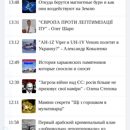
13:48
Откуда берутся магнитные бури и как
они воздействуют на Землю
13:31
"ЄВРОПА ПРОТИ ЛЕГІТИМІЗАЦІЇ
ПУ" - Олег Шарп
13:12
"AH-1Z Viper и UH-1Y Venom полетят в
Украину?" - Александр Коваленко
12:49
История харьковских памятников
которые сносили и сносят
12:30
"Загроза війни над ЄС: росія більше не
приховує свої наміри" - Олена Степова
12:11
Маміни секрети "Щі з горошком в
мультиварці"
11:58
Первый арабский криминальный клан
«добровольно депортировали» из