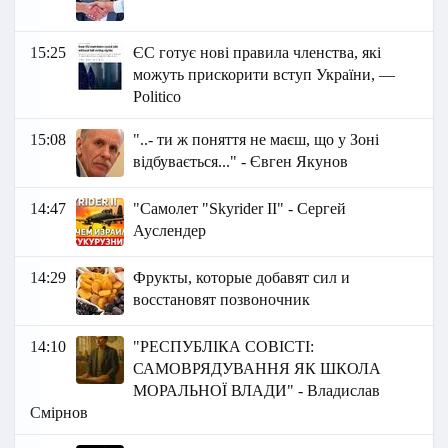
15:25
ЄС готує нові правила членства, які
можуть прискорити вступ України, —
Politico
15:08
"..- ти ж поняття не маєш, що у Зоні
відбувається..." - Євген Якунов
14:47
"Самолет "Skyrider II" - Сергей
Ауслендер
14:29
Фрукты, которые добавят сил и
восстановят позвоночник
14:10
"РЕСПУБЛІКА СОВІСТІ:
САМОВРЯДУВАННЯ ЯК ШКОЛА
МОРАЛЬНОЇ ВЛАДИ" - Владислав
Смірнов