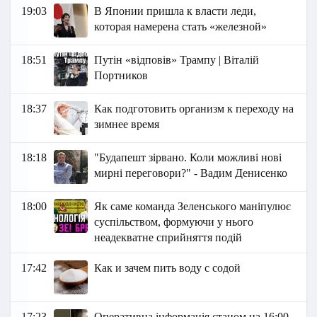
19:03
В Японии пришла к власти леди,
которая намерена стать «железной»
18:51
Путін «відповів» Трампу | Віталій
Портников
18:37
Как подготовить организм к переходу на
зимнее время
18:18
"Будапешт зірвано. Коли можливі нові
мирні переговори?" - Вадим Денисенко
18:00
Як саме команда Зеленського маніпулює
суспільством, формуючи у нього
неадекватне сприйняття подій
17:42
Как и зачем пить воду с содой
17:23
Оперативна інформація станом на 16:00