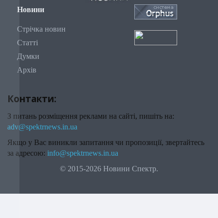
Новини
Стрічка новин
Статті
Думки
Архів
Контакти:
З питань розміщення реклами на сайті, пишіть на:
adv@spektrnews.in.ua
Якщо у Вас виникли запитання чи пропозиції, звертайтесь
за адресою:
info@spektrnews.in.ua
© 2015-2026 Новини Спектр.