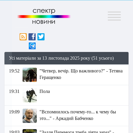
Меню
Усі матеріали за 13 листопада 2025 року (51 усього)
19:52
"Четвер, вечір. Що важливого?" - Тетяна
Геращенко
19:31
Пола
19:09
"Вспомнилось почему-то... к чему бы
это..." - Аркадий Бабченко
19:03
"Задля Перемоги треба діяти зараз" -