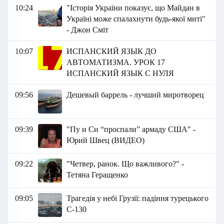
10:24
"Історія України показує, що Майдан в
Україні може спалахнути будь-якої миті"
- Джон Сміт
10:07
ИСПАНСКИЙ ЯЗЫК ДО
АВТОМАТИЗМА. УРОК 17
ИСПАНСКИЙ ЯЗЫК С НУЛЯ
09:56
Дешевый баррель - лучший миротворец
09:39
"Пу и Си “проспали” армаду США" -
Юрий Швец (ВИДЕО)
09:22
"Четвер, ранок. Що важливого?" -
Тетяна Геращенко
09:05
Трагедія у небі Грузії: падіння турецького
С-130