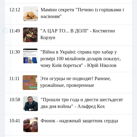
12:12
Маміни секрети "Печиво із горішками і
насінням"
11:49
"А ЦАР ТО... В ДОЛІ" - Костянтин
Корзун
11:30
"Війна в Україні: справа про хабар у
розмірі 100 мільйонів доларів показує,
чому Київ бореться" - Юрій Ніколов
11:11
Эти огурцы не подводят! Ранние,
урожайные, проверенные
10:58
"Прошли три года и двести шестьдесят
два дня войны" - Альфред Кох
10:41
Финик - надежный защитник сердца