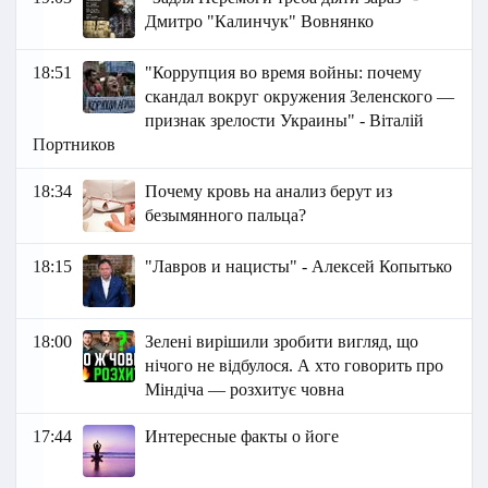
Дмитро "Калинчук" Вовнянко
18:51
"Коррупция во время войны: почему
скандал вокруг окружения Зеленского —
признак зрелости Украины" - Віталій
Портников
18:34
Почему кровь на анализ берут из
безымянного пальца?
18:15
"Лавров и нацисты" - Алексей Копытько
18:00
Зелені вирішили зробити вигляд, що
нічого не відбулося. А хто говорить про
Міндіча — розхитує човна
17:44
Интересные факты о йоге