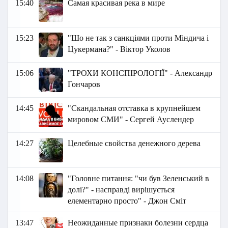
15:40
Самая красивая река в мире
15:23
"Шо не так з санкціями проти Міндича і
Цукермана?" - Віктор Уколов
15:06
"ТРОХИ КОНСПІРОЛОГІЇ" - Александр
Гончаров
14:45
"Скандальная отставка в крупнейшем
мировом СМИ" - Сергей Ауслендер
14:27
Целебные свойства денежного дерева
14:08
"Головне питання: "чи був Зеленський в
долі?" - насправді вирішується
елементарно просто" - Джон Сміт
13:47
Неожиданные признаки болезни сердца