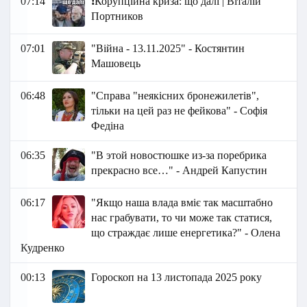
07:14
❗️Корупційна криза: що далі | Віталій
Портников
07:01
"Війна - 13.11.2025" - Костянтин
Машовець
06:48
"Справа "неякісних бронежилетів",
тільки на цей раз не фейкова" - Софія
Федіна
06:35
"В этой новостюшке из-за поребрика
прекрасно все…" - Андрей Капустин
06:17
"Якщо наша влада вміє так масштабно
нас грабувати, то чи може так статися,
що страждає лише енергетика?" - Олена
Кудренко
00:13
Гороскоп на 13 листопада 2025 року