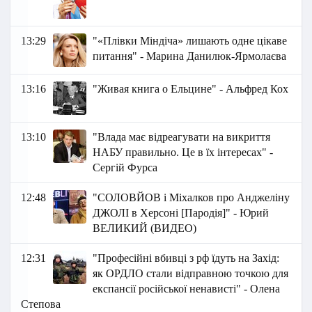
13:29
"«Плівки Міндіча» лишають одне цікаве
питання" - Марина Данилюк-Ярмолаєва
13:16
"Живая книга о Ельцине" - Альфред Кох
13:10
"Влада має відреагувати на викриття
НАБУ правильно. Це в їх інтересах" -
Сергій Фурса
12:48
"СОЛОВЙОВ і Міхалков про Анджеліну
ДЖОЛІ в Херсоні [Пародія]" - Юрий
ВЕЛИКИЙ (ВИДЕО)
12:31
"Професійні вбивці з рф їдуть на Захід:
як ОРДЛО стали відправною точкою для
експансії російської ненависті" - Олена
Степова