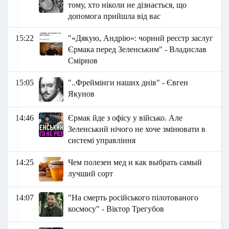
тому, хто ніколи не дізнається, що
допомога прийшла від вас
15:22
"«Дякую, Андрію»: чорний реєстр заслуг
Єрмака перед Зеленським" - Владислав
Смірнов
15:05
"..Фреймінги наших днів" - Євген
Якунов
14:46
Єрмак йде з офісу у військо. Але
Зеленський нічого не хоче змінювати в
системі управління
14:25
Чем полезен мед и как выбрать самый
лучший сорт
14:07
"На смерть російського пілотованого
космосу" - Віктор Трегубов