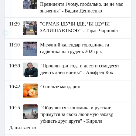
Президента і чому, глобально, це не має
значення" - Вадим Денисенко
11:29
"ЄРМАК ІДУЧИ ІДЕ, ЧИ ІДУЧИ
ЗАЛИШАЄТЬСЯ?" - Тарас Чорновіл
11:10
Місячний календар городника та
садівника на грудень 2025 рік
10:59
"Прошли три года и двести семьдесят
девять дней войны" - Альфред Кох
10:42
О пользе мандарин
10:25
"Обрушится экономика и русские
примутся за свою любимую забаву,
убивать друг друга" - Кирилл
Данильченко