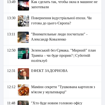
13:49
Как сделать так, чтобы окна в машине не
запотевали
13:30
Повернення індустріальної епохи. Чи
готова до цього Європа?
13:11
"Внимательные люди посчитали" -
Александр Коваленко
12:50
Зеленський без Єрмака. "Мирний" план
Трампа – чи буде прорив? | Суботній
політклуб
12:31
ЕФЕКТ ЗАДОРНОВА
12:12
Маміни секрети "Тушкована картопля з
м'ясом у мультиварці"
11:48
"Хто буде новим головою офісу