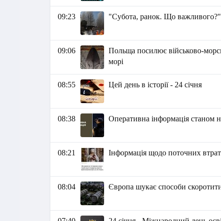
09:23
"Субота, ранок. Що важливого?"
09:06
Польща посилює військово-морськ
морі
08:55
Цей день в історії - 24 січня
08:38
Оперативна інформація станом на
08:21
Інформація щодо поточних втрат р
08:04
Європа шукає способи скоротити 
07:40
24 січня - Міжнародний день осв