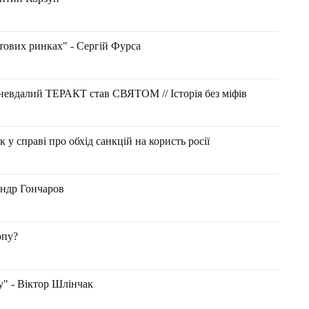
тових ринках" - Сергій Фурса
невдалий ТЕРАКТ став СВЯТОМ // Історія без міфів
 справі про обхід санкцій на користь росії
др Гончаров
опу?
" - Віктор Шлінчак