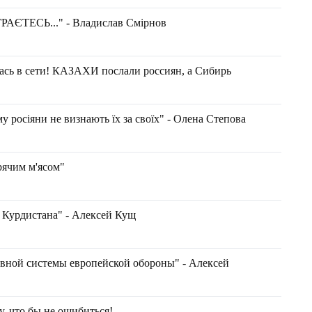
ЄТЕСЬ..." - Владислав Смірнов
 в сети! КАЗАХИ послали россиян, а Сибирь
 росіяни не визнають їх за своїх" - Олена Степова
рячим м'ясом"
о Курдистана" - Алексей Кущ
вной системы европейской обороны" - Алексей
у, что бы не ошибиться!