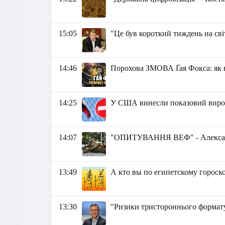
15:05
"Це був короткий тиждень на сві
14:46
Порохова ЗМОВА Ґая Фокса: як 
14:25
У США винесли показовий вирок у
14:07
"ОПИТУВАННЯ ВЕФ" - Алексан
13:49
А кто вы по египетскому гороск
13:30
"Ризики тристороннього формату