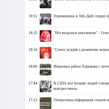
18:51
Перемовини в Абу-Дабі: перші п
18:35
"Ніч видалася пекельною" - Оле
18:16
"Секта лузерів з дешевими жерц
18:00
Ивановка район Харькова с лег
17:44
В США всё больше людей говорят
конгрессмены
17:23
Оперативна інформація станом на