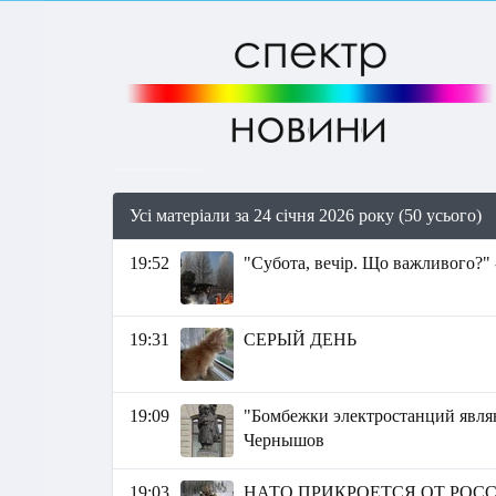
Усі матеріали за 24 січня 2026 року (50 усього)
19:52
"Субота, вечір. Що важливого?" 
19:31
СEРЫЙ ДEНЬ
19:09
"Бомбежки электростанций явл
Чернышов
19:03
НАТО ПРИКРОЕТСЯ ОТ РО