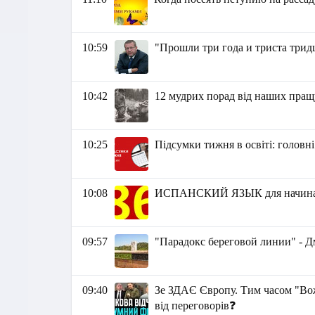
10:59
"Прошли три года и триста трид
10:42
12 мудрих порад від наших пращ
10:25
Підсумки тижня в освіті: головні
10:08
ИСПАНСКИЙ ЯЗЫК для начина
09:57
"Парадокс береговой линии" -
09:40
Зе ЗДАЄ Європу. Тим часом "В
від переговорів❓