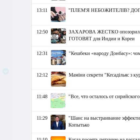
13:11
"ПЛЕМ'Я НЕБОЖИТЕЛІВ? ДОГРА
12:50
ЗАХАРОВА ЖЕСТКО опозорилась
ГОТОВЯТ для Индии и Кореи
12:31
"Кешбеки «народу Донбасу»: чому
12:12
Маміни секрети "Кесадільяс з ку
11:48
"Все, что осталось от сирийског
11:29
"Шанс на выстраивание эффекти
Копытько
11:10
Когда посеять петунию на рассад