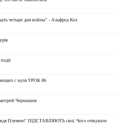
цать четыре дня войны" - Альфред Кох
урів
 події
ющих с нуля УРОК 86
 Дмитрий Чернышов
ождя Племені" ПІДСТАВЛЯЮТЬ свої. Чого очікувати