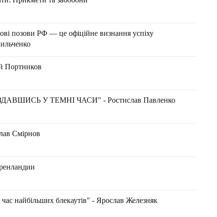
дові позови РФ — це офіційне визнання успіху
нильченко
лій Портников
ДАВШИСЬ У ТЕМНІ ЧАСИ" - Ростислав Павленко
слав Смірнов
Гренландии
д час найбільших блекаутів" - Ярослав Железняк