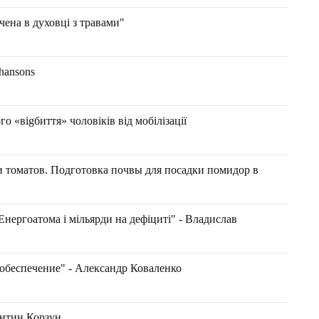
чена в духовці з травами"
Chansons
 «віgбиття» чоловіків від мобілізації
 томатов. Подготовка почвы для посадки помидор в
Енергоатома і мільярди на дефіциті" - Владислав
обеспечение" - Александр Коваленко
янтин Корзун