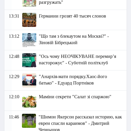
разгружать"
13:31
Германии грозят 40 тысяч слонов
13:12
"Що там з блекаутом на Москві?" -
Зіновій Бібрецький
12:48
"Ось чому НЕОЧІКУВАНЕ перемир’я
насторожує" - Суботній політклуб
12:29
"Анархія-мати порядку.Хаос-його
батько" - Едуард Портніков
12:10
Маміни секрети "Салат зі спаржою"
11:46
"Шимон Якерсон рассказал историю, как
евреи спасли караимов" - Дмитрий
Чернышов