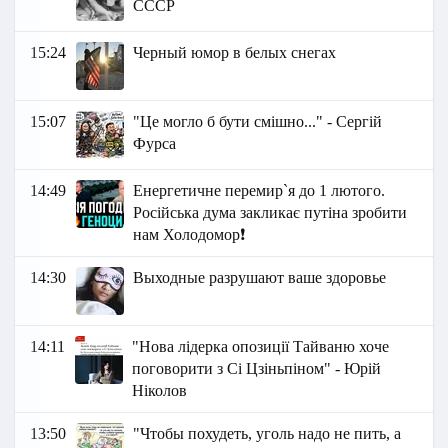
СССР
15:24
Черный юмор в белых снегах
15:07
"Це могло б бути смішно..." - Сергій
Фурса
14:49
Енергетичне перемир`я до 1 лютого.
Російська дума закликає путіна зробити
нам Холодомор❗
14:30
Выходные разрушают ваше здоровье
14:11
"Нова лідерка опозиції Тайваню хоче
поговорити з Сі Цзіньпіном" - Юрій
Ніколов
13:50
"Чтобы похудеть, уголь надо не пить, а