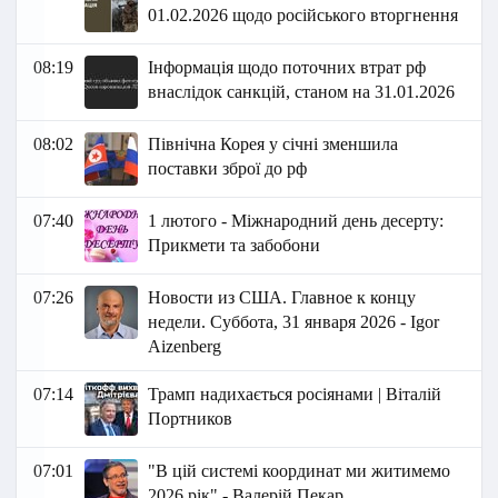
01.02.2026 щодо російського вторгнення
08:19
Інформація щодо поточних втрат рф
внаслідок санкцій, станом на 31.01.2026​​
08:02
Північна Корея у січні зменшила
поставки зброї до рф
07:40
1 лютого - Міжнародний день десерту:
Прикмети та забобони
07:26
Новости из США. Главное к концу
недели. Суббота, 31 января 2026 - Igor
Aizenberg
07:14
Трамп надихається росіянами | Віталій
Портников
07:01
"В цій системі координат ми житимемо
2026 рік" - Валерій Пекар