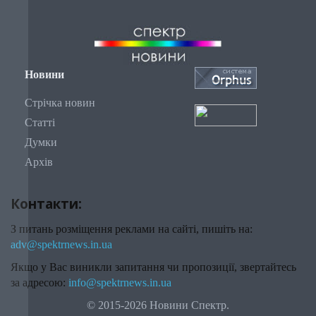
Новини
Стрічка новин
Статті
Думки
Архів
Контакти:
З питань розміщення реклами на сайті, пишіть на:
adv@spektrnews.in.ua
Якщо у Вас виникли запитання чи пропозиції, звертайтесь
за адресою:
info@spektrnews.in.ua
© 2015-2026 Новини Спектр.