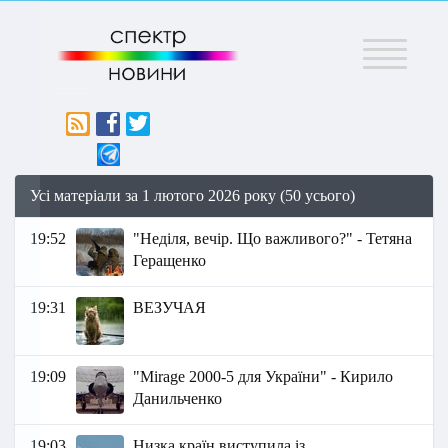
Меню
Усі матеріали за 1 лютого 2026 року (50 усього)
19:52
"Неділя, вечір. Що важливого?" - Тетяна
Геращенко
19:31
ВЕЗУЧАЯ
19:09
"Mirage 2000-5 для України" - Кирило
Данильченко
19:03
Низка країн виступила із