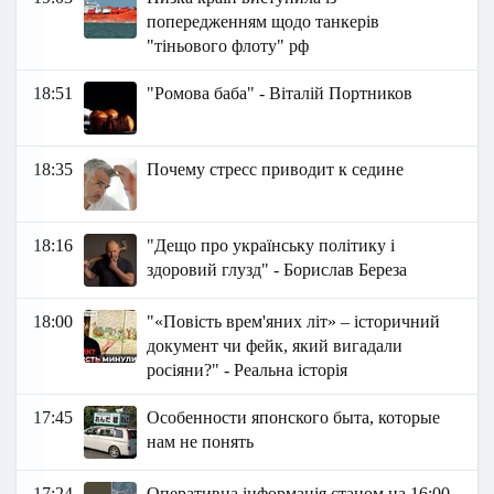
попередженням щодо танкерів
"тіньового флоту" рф
18:51
"Ромова баба" - Віталій Портников
18:35
Почему стресс приводит к седине
18:16
"Дещо про українську політику і
здоровий глузд" - Борислав Береза
18:00
"«Повість врем'яних літ» – історичний
документ чи фейк, який вигадали
росіяни?" - Реальна історія
17:45
Особенности японского быта, которые
нам не понять
17:24
Оперативна інформація станом на 16:00