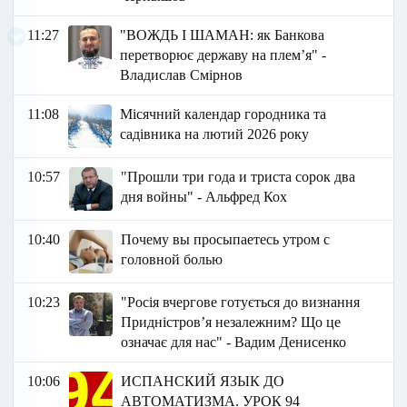
11:27
"ВОЖДЬ І ШАМАН: як Банкова
перетворює державу на плем’я" -
Владислав Смірнов
11:08
Місячний календар городника та
садівника на лютий 2026 року
10:57
"Прошли три года и триста сорок два
дня войны" - Альфред Кох
10:40
Почему вы просыпаетесь утром с
головной болью
10:23
"Росія вчергове готується до визнання
Придністровʼя незалежним? Що це
означає для нас" - Вадим Денисенко
10:06
ИСПАНСКИЙ ЯЗЫК ДО
АВТОМАТИЗМА. УРОК 94