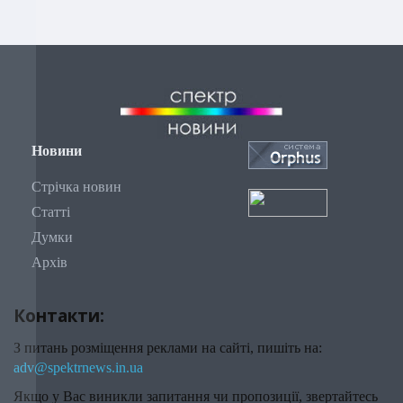
Новини
Стрічка новин
Статті
Думки
Архів
Контакти:
З питань розміщення реклами на сайті, пишіть на:
adv@spektrnews.in.ua
Якщо у Вас виникли запитання чи пропозиції, звертайтесь