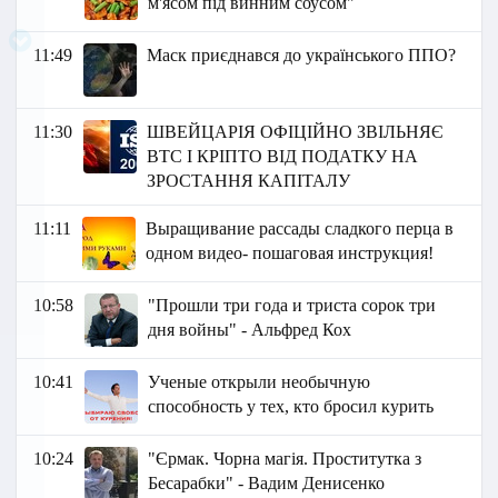
м'ясом під винним соусом"
11:49
Маск приєднався до українського ППО?
11:30
ШВЕЙЦАРІЯ ОФІЦІЙНО ЗВІЛЬНЯЄ
BTC І КРІПТО ВІД ПОДАТКУ НА
ЗРОСТАННЯ КАПІТАЛУ
11:11
Выращивание рассады сладкого перца в
одном видео- пошаговая инструкция!
10:58
"Прошли три года и триста сорок три
дня войны" - Альфред Кох
10:41
Ученые открыли необычную
способность у тех, кто бросил курить
10:24
"Єрмак. Чорна магія. Проститутка з
Бесарабки" - Вадим Денисенко