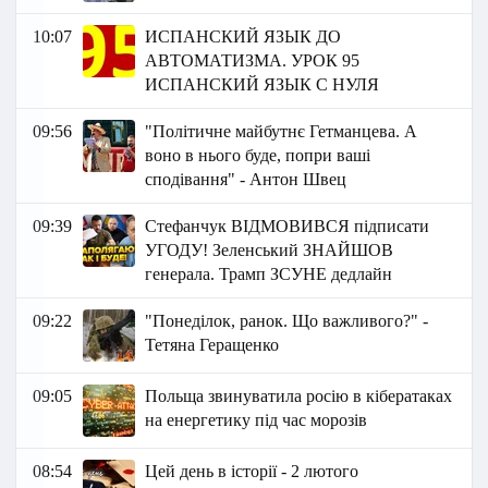
10:07
ИСПАНСКИЙ ЯЗЫК ДО
АВТОМАТИЗМА. УРОК 95
ИСПАНСКИЙ ЯЗЫК С НУЛЯ
09:56
"Політичне майбутнє Гетманцева. А
воно в нього буде, попри ваші
сподівання" - Антон Швец
09:39
Стефанчук ВІДМОВИВСЯ підписати
УГОДУ! Зеленський ЗНАЙШОВ
генерала. Трамп ЗСУНЕ дедлайн
09:22
"Понеділок, ранок. Що важливого?" -
Тетяна Геращенко
09:05
Польща звинуватила росію в кібератаках
на енергетику під час морозів
08:54
Цей день в історії - 2 лютого