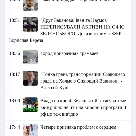
18:51
"Друг Баканова: Іван та Наумов
ПЕРЕПИСУВАЛИ АКТИВИ НА ОФІС
ЗЕЛЕНСЬКОГО. Докази отримає ФБР" -
Борислав Береза
18:36
Город призрачных трамваев
18:17
"Тонка грань трансформации Сияющего
града на Холме в Сияющий Вавилон" -
Алексей Кущ
18:00
Влада на крові. Зеленський затягуватиме
війну, щоб не йти на вибори і програти. І
рф це теж вигідно
17:44
Четыре признака проблем с сердцем