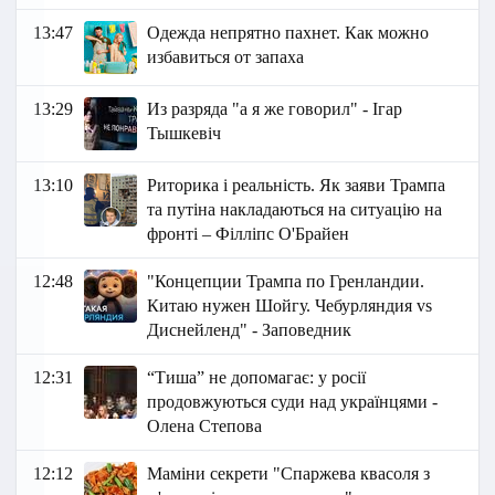
13:47
Одежда непрятно пахнет. Как можно
избавиться от запаха
13:29
Из разряда "а я же говорил" - Ігар
Тышкевіч
13:10
Риторика і реальність. Як заяви Трампа
та путіна накладаються на ситуацію на
фронті – Філліпс О'Брайен
12:48
"Концепции Трампа по Гренландии.
Китаю нужен Шойгу. Чебурляндия vs
Диснейленд" - Заповедник
12:31
“Тиша” не допомагає: у росії
продовжуються суди над українцями -
Олена Степова
12:12
Маміни секрети "Спаржева квасоля з