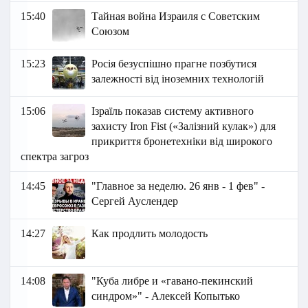
15:40
Тайная война Израиля с Советским
Союзом
15:23
Росія безуспішно прагне позбутися
залежності від іноземних технологій
15:06
Ізраїль показав систему активного
захисту Iron Fist («Залізний кулак») для
прикриття бронетехніки від широкого
спектра загроз
14:45
"Главное за неделю. 26 янв - 1 фев" -
Сергей Ауслендер
14:27
Как продлить молодость
14:08
"Куба либре и «гавано-пекинский
синдром»" - Алексей Копытько