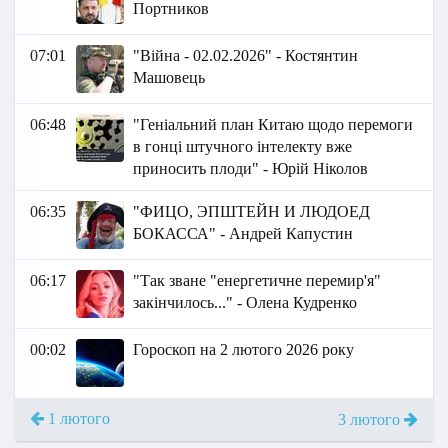
Портников
07:01
"Війна - 02.02.2026" - Костянтин
Машовець
06:48
"Геніальний план Китаю щодо перемоги
в гонці штучного інтелекту вже
приносить плоди" - Юрій Ніколов
06:35
"ФИЦО, ЭПШТЕЙН И ЛЮДОЕД
БОКАССА" - Андрей Капустин
06:17
"Так зване "енергетичне перемир'я"
закінчилось..." - Олена Кудренко
00:02
Гороскоп на 2 лютого 2026 року
1 лютого
3 лютого