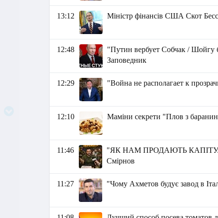
13:12
Міністр фінансів США Скот Бесс
12:48
"Путин вербует Собчак / Шойгу б
Заповедник
12:29
"Война не располагает к прозра
12:10
Маміни секрети "Плов з барани
11:46
"ЯК НАМ ПРОДАЮТЬ КАПІТУЛ
Смірнов
11:27
"Чому Ахметов будує завод в Італ
11:08
Лучший способ посева томатов д