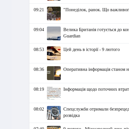
09:21
"Понеділок, ранок. Що важливог
09:04
Велика Британія готується до кон
Guardian
08:53
Цей день в історії - 9 лютого
08:36
Оперативна інформація станом на
08:19
Інформація щодо поточних втрат р
08:02
Спецслужби отримали безпрецед
розвідка
07:40
9 лютого - Міжнародний день пі