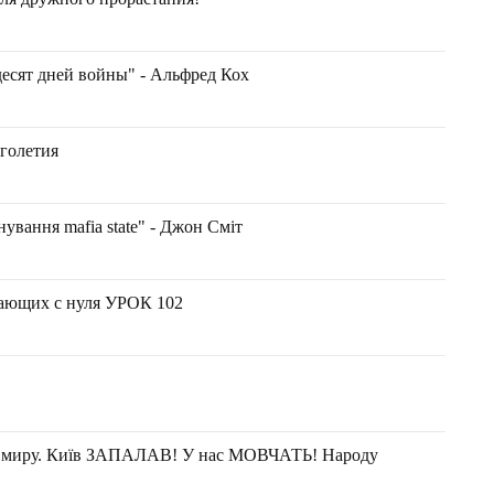
десят дней войны" - Альфред Кох
лголетия
ування mafia state" - Джон Сміт
щих с нуля УРОК 102
 миру. Київ ЗАПАЛАВ! У нас МОВЧАТЬ! Народу