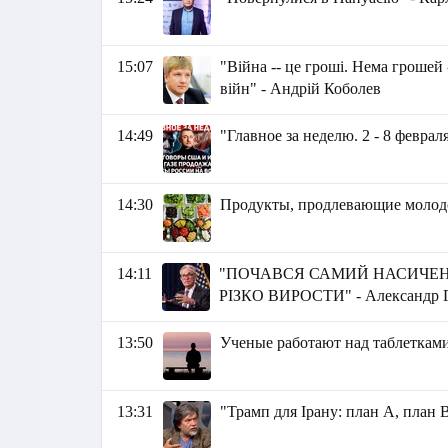
15:07
"Війна -- це гроші. Нема грошей -
війн" - Андрій Коболев
14:49
"Главное за неделю. 2 - 8 феврал
14:30
Продукты, продлевающие молод
14:11
"ПОЧАВСЯ САМИЙ НАСИЧЕН
РІЗКО ВИРОСТИ" - Александр 
13:50
Ученые работают над таблетками
13:31
"Трамп для Ірану: план A, план 