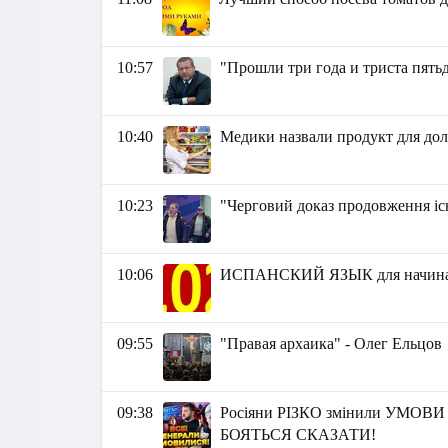
10:57
"Прошли три года и триста пять
10:40
Медики назвали продукт для до
10:23
"Черговий доказ продовження існ
10:06
ИСПАНСКИЙ ЯЗЫК для начинаю
09:55
"Правая архаика" - Олег Ельцов
09:38
Росіяни РІЗКО змінили УМОВИ
БОЯТЬСЯ СКАЗАТИ!