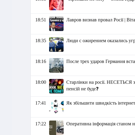
18:51
Лавров визнав провал Росії | Ві
18:35
Люди с ожирением оказались уг
18:16
После трех ударов Германия вста
18:00
Старлінки на росії. НЕСЕТЬСЯ з
пенсій не буде❓
17:41
Як збільшити швидкість інтернет
17:22
Оперативна інформація станом на