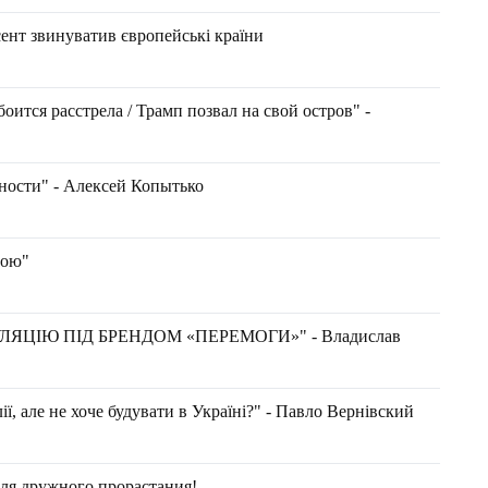
ент звинуватив європейські країни
оится расстрела / Трамп позвал на свой остров" -
чности" - Алексей Копытько
ною"
ЯЦІЮ ПІД БРЕНДОМ «ПЕРЕМОГИ»" - Владислав
ії, але не хоче будувати в Україні?" - Павло Вернівский
ля дружного прорастания!