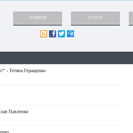
НОВИНИ
СТАТТІ
?" - Тетяна Геращенко
лав Павленко
енко