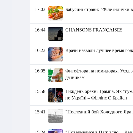
17:03
Бабусині страви: "Філе індички в
16:44
CHANSONS FRANÇAISES
16:23
Врачи назвали лучшее время года
16:05
Фитофтора на помидорах. Уход з
дачникам
15:58
Тиждень брехні Трампа. Як "гума
по Україні – Філліпс О'Брайен
15:41
"Последний бой Холодного Яра 
15:24
"Повернулися в Папуасію" - Кар