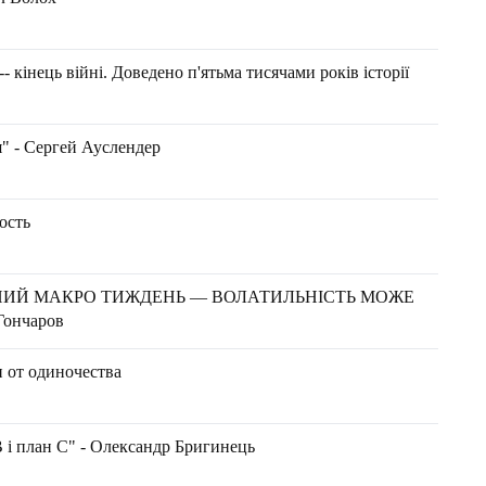
- кінець війні. Доведено п'ятьма тисячами років історії
я" - Сергей Ауслендер
ость
ИЙ МАКРО ТИЖДЕНЬ — ВОЛАТИЛЬНІСТЬ МОЖЕ
Гончаров
 от одиночества
B і план C" - Олександр Бригинець