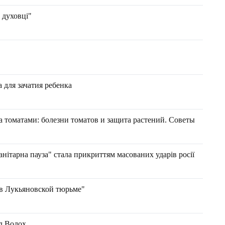
 духовці"
 для зачатия ребенка
а томатами: болезни томатов и защита растений. Советы
нітарна пауза" стала прикриттям масованих ударів росії
в Лукьяновской тюрьме"
л Волох