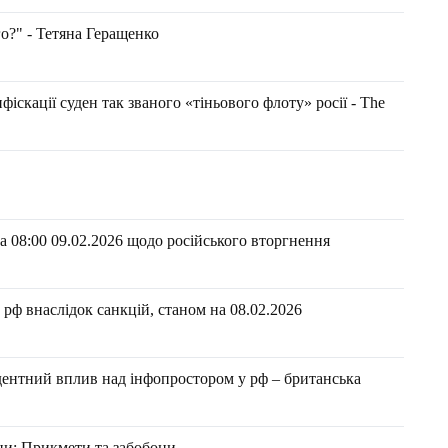
о?" - Тетяна Геращенко
фіскації суден так званого «тіньового флоту» росії - The
 08:00 09.02.2026 щодо російського вторгнення
ф внаслідок санкцій, станом на 08.02.2026​​
ентний вплив над інфопростором у рф – британська
ци: Прикмети та забобони