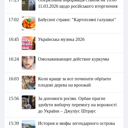
11.03.2026 щодо російського вторгнення
17:02
Бабусині страви: "Картопляні галушки"
16:45
Українська музика 2026
16:24
Омолаживающее действие куркумы
16:03
Коли краще за все починати обрізати
плодові дерева на вроожай
15:56
За допомоги росіян. Орбан прагне
здобути виборчу перемогу на ворожості
до України – Джуліус Штраус
15:39
История и мифы легендарного острова