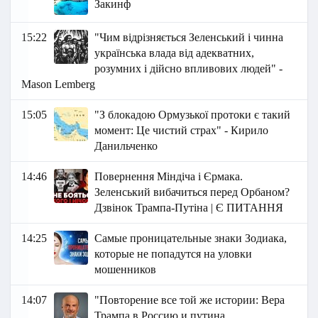
Закинф
15:22
"Чим відрізняється Зеленський і чинна
українська влада від адекватних,
розумних і дійсно впливових людей" -
Маson Lemberg
15:05
"З блокадою Ормузької протоки є такий
момент: Це чистий страх" - Кирило
Данильченко
14:46
Повернення Міндіча і Єрмака.
Зеленський вибачиться перед Орбаном?
Дзвінок Трампа-Путіна | Є ПИТАННЯ
14:25
Самые проницательные знаки Зодиака,
которые не попадутся на уловки
мошенников
14:07
"Повторение все той же истории: Вера
Трампа в Россию и путина