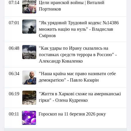
07:14
Цели иранской войны | Виталий
Портников
07:01
"Як урядовий Трудовий кодекс №14386
множить націю на нуль" - Владислав
Смірнов
06:48
"Как удары по Ирану сказались на
поставках средств террора в Россию" -
Александр Коваленко
06:34
"Наша країна має право називати себе
демократією" - Павло Казарін
06:19
"Життя в Харкові схоже на американські
гірки" - Олена Кудренко
00:11
Гороскоп на 11 березня 2026 року