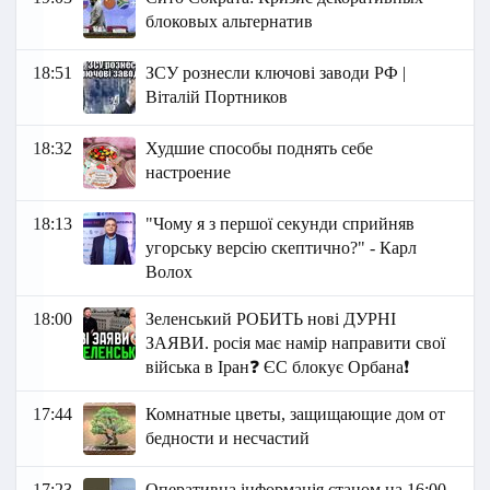
блоковых альтернатив
18:51
ЗСУ рознесли ключові заводи РФ |
Віталій Портников
18:32
Худшие способы поднять себе
настроение
18:13
"Чому я з першої секунди сприйняв
угорську версію скептично?" - Карл
Волох
18:00
Зеленський РОБИТЬ нові ДУРНІ
ЗАЯВИ. росія має намір направити свої
війська в Іран❓ ЄС блокує Орбана❗
17:44
Комнатные цветы, защищающие дом от
бедности и несчастий
17:23
Оперативна інформація станом на 16:00