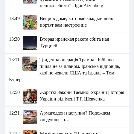
непоколебима" - Igor Aizenberg
13:49
Вещи в доме, которые каждый день
портят вам настроение
13:30
Вторая иранская ракета сбита над
Турцией
13:11
Триденна операція Трампа і Бібі, що
пішла не за планом. Іранська відповідь,
якої не чекали США та Ізраїль – Том
Купер
12:50
Жорсткі Закони Таємної України | Історія
України від імені Т.Г. Шевченка
12:31
Армагеддон наступил? Подождем
следующего…
12:12
Маміни секрети "Панпепато"