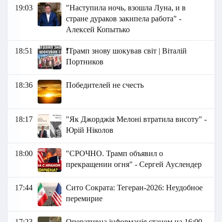
19:03
"Наступила ночь, взошла Луна, и в
стране дураков закипела работа" -
Алексей Копытько
18:51
❗️Трамп знову шокував світ | Віталій
Портников
18:36
Победителей не счесть
18:17
"Як Джорджія Мелоні втратила висоту" -
Юрій Ніколов
18:00
"СРОЧНО. Трамп объявил о
прекращении огня" - Сергей Ауслендер
17:44
Сито Сократа: Тегеран-2026: Неудобное
перемирие
17:23
Оперативна інформація станом на 16:00