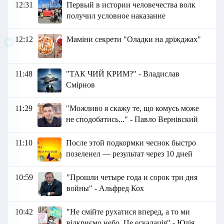
12:31
Первый в истории человечества волк
получил условное наказание
12:12
Маміни секрети "Оладки на дріжджах"
11:48
"ТАК ЧИЙ КРИМ?" - Владислав
Смірнов
11:29
"Можливо я скажу те, що комусь може
не сподобатись..." - Павло Вернівский
11:10
После этой подкормки чеснок быстро
позеленел — результат через 10 дней
10:59
"Прошли четыре года и сорок три дня
войны" - Альфред Кох
10:42
"Не смійте рухатися вперед, а то ми
відкриємо небо. Це ескалація" - Юлія