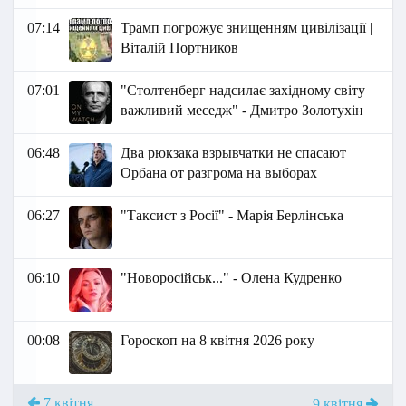
07:14
Трамп погрожує знищенням цивілізації |
Віталій Портников
07:01
"Столтенберг надсилає західному світу
важливий меседж" - Дмитро Золотухін
06:48
Два рюкзака взрывчатки не спасают
Орбана от разгрома на выборах
06:27
"Таксист з Росії" - Марія Берлінська
06:10
"Новоросійськ..." - Олена Кудренко
00:08
Гороскоп на 8 квітня 2026 року
7 квітня
9 квітня