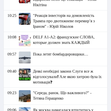
Нікітіна
10:25
"Реакція інвесторів на домовленість
Трампа про двотижневе перемир’я з
Іраном" - Юрій Ніколов
10:08
DELF A1-A2: французские СЛОВА,
которые должен знать КАЖДЫЙ
09:57
Пока летят бомбардировщики…
09:40
Деякі необхідні закони Слуги все ж
відголосували❗ Але якою хитрою була їх
мотивація❓
09:23
"Середа, ранок. Що важливого?" -
Тетяна Геращенко
09:06
Як москва намагалася втрутитись у