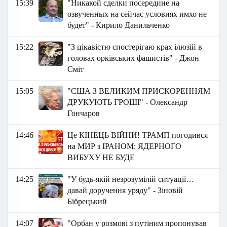
15:39
"Никакой сделки посередине на
озвученных на сейчас условиях имхо не
будет" - Кирило Данильченко
15:22
"З цікавістю спостерігаю крах ілюзій в
головах орківських фашистів" - Джон
Сміт
15:05
"США З ВЕЛИКИМ ПРИСКОРЕННЯМ
ДРУКУЮТЬ ГРОШІ" - Олександр
Гончаров
14:46
Це КІНЕЦЬ ВІЙНИ! ТРАМП погодився
на МИР з ІРАНОМ: ЯДЕРНОГО
ВИБУХУ НЕ БУДЕ
14:25
"У будь-якій незрозумілій ситуації…
давай доручення уряду" - Зіновій
Бібрецький
14:07
"Орбан у розмові з путіним пропонував