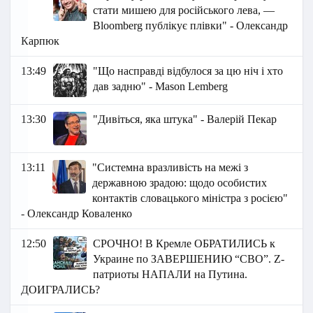
стати мишею для російського лева, —
Bloomberg публікує плівки" - Олександр
Карпюк
13:49
"Що насправді відбулося за цю ніч і хто
дав задню" - Маson Lemberg
13:30
"Дивіться, яка штука" - Валерій Пекар
13:11
"Системна вразливість на межі з
державною зрадою: щодо особистих
контактів словацького міністра з росією"
- Олександр Коваленко
12:50
СРОЧНО! В Кремле ОБРАТИЛИСЬ к
Украине по ЗАВЕРШЕНИЮ “СВО”. Z-
патриоты НАПАЛИ на Путина.
ДОИГРАЛИСЬ?