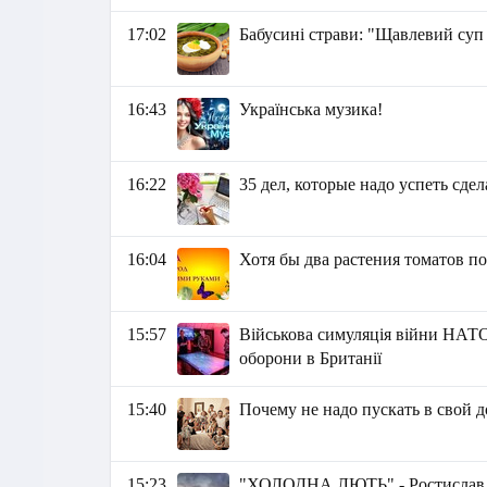
17:02
Бабусині страви: "Щавлевий суп
16:43
Українська музика!
16:22
35 дел, которые надо успеть сдел
16:04
Хотя бы два растения томатов п
15:57
Військова симуляція війни НАТО 
оборони в Британії
15:40
Почему не надо пускать в свой 
15:23
"ХОЛОДНА ЛЮТЬ" - Ростислав