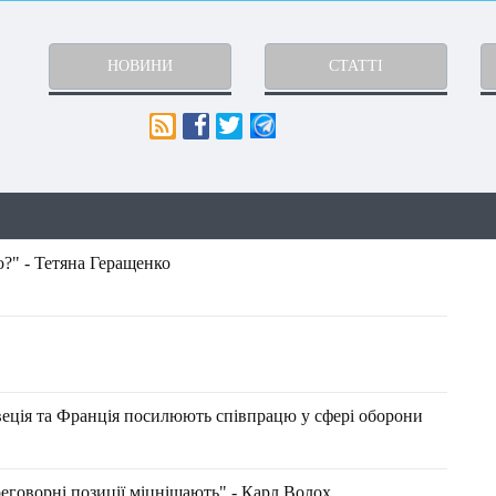
НОВИНИ
СТАТТІ
?" - Тетяна Геращенко
веція та Франція посилюють співпрацю у сфері оборони
ереговорні позиції міцнішають" - Карл Волох