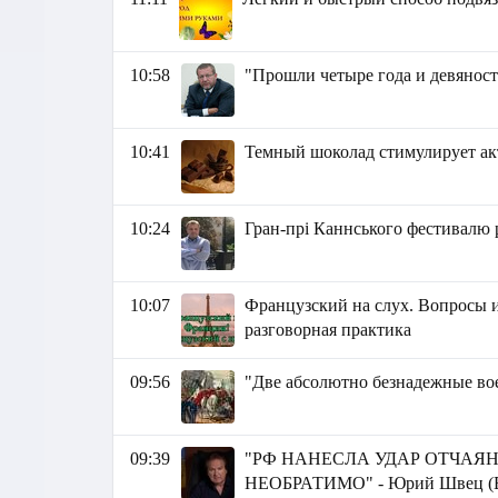
10:58
"Прошли четыре года и девяност
10:41
Темный шоколад стимулирует ак
10:24
Гран-прі Каннського фестивалю 
10:07
Французский на слух. Вопросы и
разговорная практика
09:56
"Две абсолютно безнадежные в
09:39
"РФ НАНЕСЛА УДАР ОТЧАЯ
НЕОБРАТИМО" - Юрий Швец 