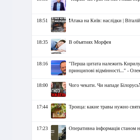
18:51
❗️Атака на Київ: наслідки | Вітал
18:35
В объятиях Морфея
18:16
"Перша цитата належить Кирилу 
принципові відмінності..." - Ол
18:00
Чого чекати. Чи нападе Білорус
17:44
Троица: какие травы нужно свят
17:23
Оперативна інформація станом на