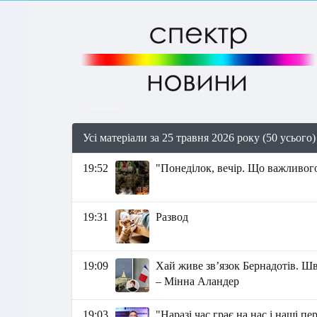
Усі матеріали за 25 травня 2026 року (50 усього)
19:52
"Понеділок, вечір. Що важливого
19:31
Развод
19:09
Хай живе зв’язок Бернадотів. Ш
– Мінна Аландер
19:03
"Наразі час грає на нас і наші п