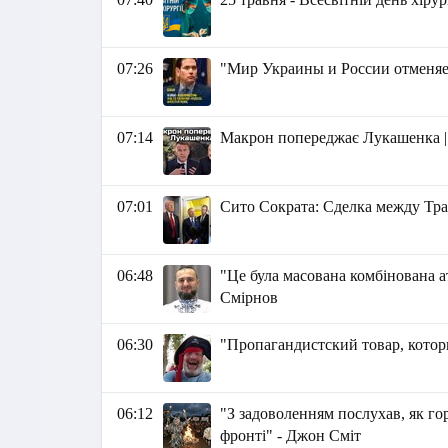
07:26
"Мир Украины и России отменяетс
07:14
Макрон попереджає Лукашенка |
07:01
Сито Сократа: Сделка между Тр
06:48
"Це була масована комбінована а
Смірнов
06:30
"Пропагандистский товар, котор
06:12
"З задоволенням послухав, як го
фронті" - Джон Сміт