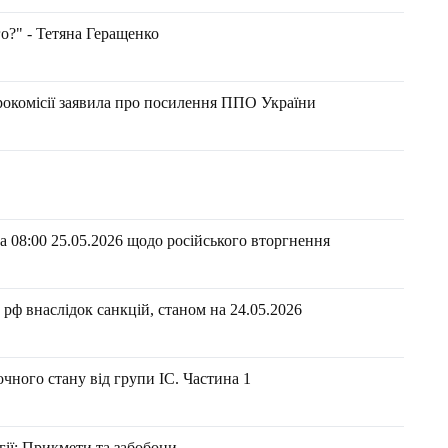
о?" - Тетяна Геращенко
врокомісії заявила про посилення ППО України
 08:00 25.05.2026 щодо російського вторгнення
рф внаслідок санкцій, станом на 24.05.2026​
очного стану від групи ІС. Частина 1
ргії: Прикмети та забобони