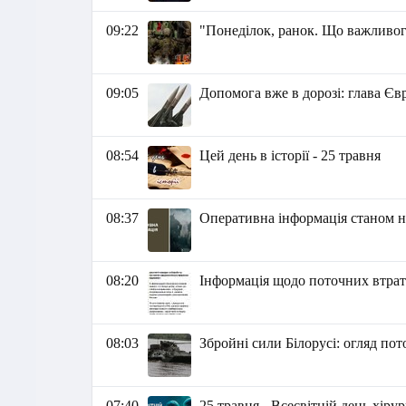
09:22
"Понеділок, ранок. Що важливог
09:05
Допомога вже в дорозі: глава Є
08:54
Цей день в історії - 25 травня
08:37
Оперативна інформація станом на
08:20
Інформація щодо поточних втрат 
08:03
Збройні сили Білорусі: огляд пот
07:40
25 травня - Всесвітній день хіру