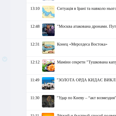
13:10
Ситуація в Ірані та навколо ньог
12:48
"Москва атакована дронами. Пу
12:31
Конец «Мерседеса Востока»
12:12
Маміни секрети "Тушкована кап
11:49
"ЗОЛОТА ОРДА КИДАЄ ВИКЛИ
11:30
"Удар по Киеву – “акт возмездия
11:11
Лёгкий и быстрый способ подвяз