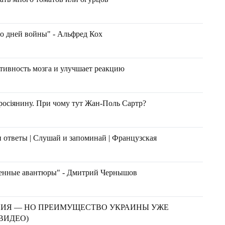
о дней войны" - Альфред Кох
тивность мозга и улучшает реакцию
росіянину. При чому тут Жан-Поль Сартр?
 ответы | Слушай и запоминай | Французская
оенные авантюры" - Дмитрий Чернышов
НИЯ — НО ПРЕИМУЩЕСТВО УКРАИНЫ УЖЕ
(ВИДЕО)