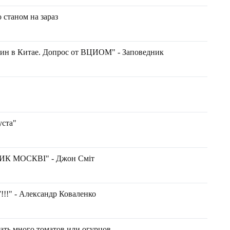
о станом на зараз
тин в Китае. Допрос от ВЦИОМ" - Заповедник
уста"
К МОСКВІ" - Джон Сміт
”!!!" - Александр Коваленко
ать много томатов или огурцов