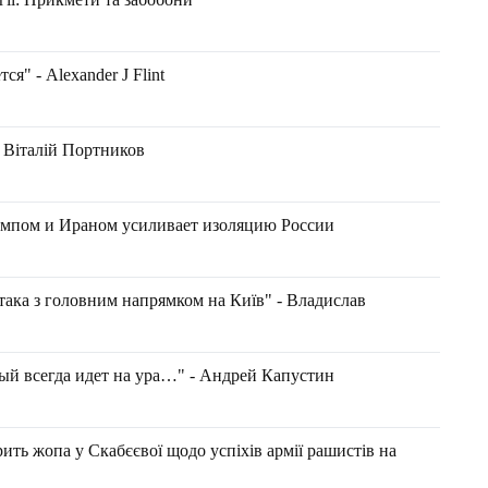
я" - Аlexander J Flint
 Віталій Портников
ампом и Ираном усиливает изоляцию России
така з головним напрямком на Київ" - Владислав
ый всегда идет на ура…" - Андрей Капустин
рить жопа у Скабєєвої щодо успіхів армії рашистів на