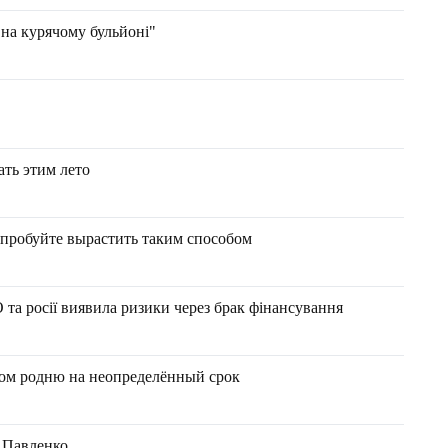
 на курячому бульйоні"
ать этим лето
опробуйте вырастить таким способом
та росії виявила ризики через брак фінансування
дом родню на неопределённый срок
 Павленко