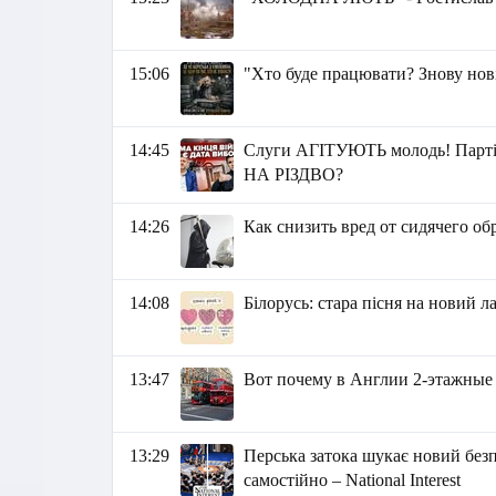
15:06
"Хто буде працювати? Знову нов
14:45
Слуги АГІТУЮТЬ молодь! Партія
НА РІЗДВО?
14:26
Как снизить вред от сидячего об
14:08
Білорусь: стара пісня на новий 
13:47
Вот почему в Англии 2-этажные 
13:29
Перська затока шукає новий безп
самостійно – National Interest