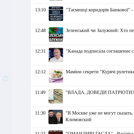
13:10
"Таємниці коридорів Банкової" 
12:48
Зеленський чи Залужний: Хто п
12:31
"Канада подписала соглашение с
12:12
Маміни секрети "Курячі рулетик
11:49
"ВЛАДА, ДОВЕДИ ПАТРІОТИЗМ"
11:30
"В Москве уже не могут сказать,
Климовский
11:23
"ОМАНЛИВІ ГАСЛА" - Васіліса 