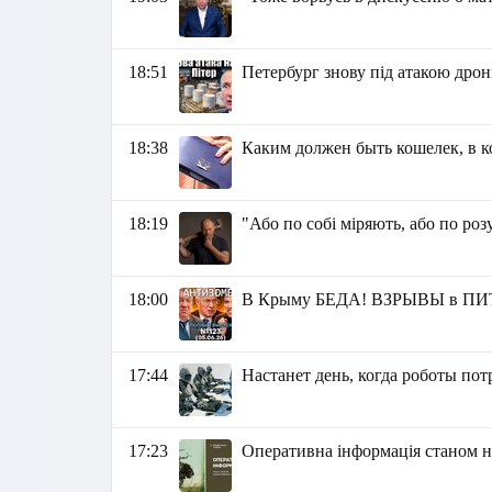
18:51
Петербург знову під атакою дрон
18:38
Каким должен быть кошелек, в к
18:19
"Або по собі міряють, або по роз
18:00
В Крыму БЕДА! ВЗРЫВЫ в ПИТ
17:44
Настанет день, когда роботы по
17:23
Оперативна інформація станом на