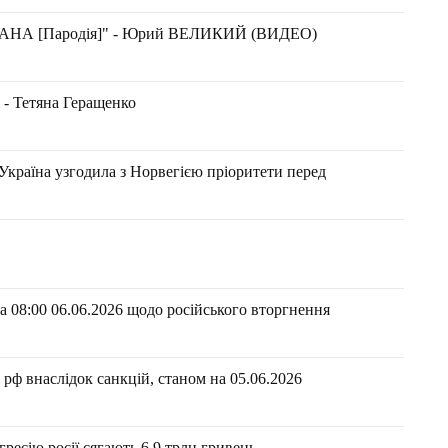
МАНА [Пародія]" - Юрий ВЕЛИКИЙ (ВИДЕО)
 - Тетяна Геращенко
: Україна узгодила з Норвегією пріоритети перед
 08:00 06.06.2026 щодо російського вторгнення
рф внаслідок санкцій, станом на 05.06.2026​
ресію росії сягають 6,9 трлн гривень