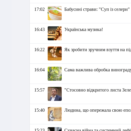
17:02
Бабусині страви: "Суп із селери"
16:43
Українська музика!
16:22
Як зробити зручним взуття на пі
16:04
Сама важлива обробка виногра
15:57
"Стосовно відкритого листа Зел
15:40
Людина, що опережала свою епо
15:23
Сучасна війна та системний дефі