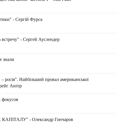
тики" - Сергій Фурса
 встречу" - Сергей Ауслендер
е знали
 – росія". Найбільший провал американської
Крейг Анґер
х фокусов
АПІТАЛУ" - Олександр Гончаров