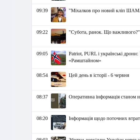
09:39
"Міхалков про новий кліп ША
09:22
"Субота, ранок. Що важливого?"
09:05
Patriot, PURL і українські дрони
«Рамштайном»
08:54
Цей день в історії - 6 червня
08:37
Оперативна інформація станом на
08:20
Інформація щодо поточних втрат 
08:03
Збитки довкіллю України через аг