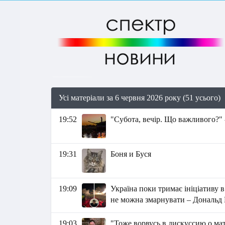
Усі матеріали за 6 червня 2026 року (51 усього)
19:52
"Субота, вечір. Що важливого?" 
19:31
Боня и Буся
19:09
Україна поки тримає ініціативу в
не можна змарнувати – Дональд 
19:03
"Тоже ворвусь в дискуссию о мат