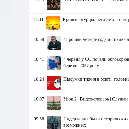
11:11
Кривые огурцы: чего не хватает 
10:58
"Прошли четыре года и сто два 
10:41
4 червня у ЄС почали обговорюва
березня 2027 року
10:24
Підсумки тижня в освіті: головні
10:07
Урок 2 | Видео-словарь | Слушай
09:56
Нидерланды были исторически с
возможных