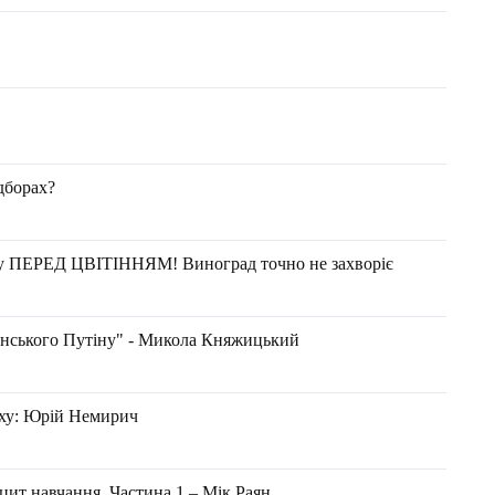
дборах?
ду ПЕРЕД ЦВІТІННЯМ! Виноград точно не захворіє
енського Путіну" - Микола Княжицький
ху: Юрій Немирич
цит навчання. Частина 1 – Мік Раян