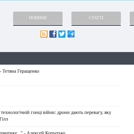
НОВИНИ
СТАТТІ
- Тетяна Геращенко
 технологічній гонці війни: дрони дають перевагу, яку
Гілл
ематике..." - Алексей Копытько