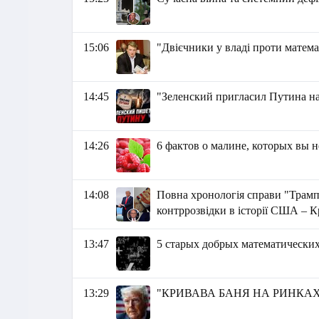
15:06
"Двієчники у владі проти матема
14:45
"Зеленский пригласил Путина на
14:26
6 фактов о малине, которых вы н
14:08
Повна хронологія справи "Трамп
контррозвідки в історії США – 
13:47
5 старых добрых математически
13:29
"КРИВАВА БАНЯ НА РИНКАХ К