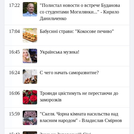
17:22
"Полистал новости о встрече Буданова
со студентами Могилянки..." - Кирило
Данильченко
17:04
Бабусині страви: "Кокосове печиво"
16:45
Українська музика!
16:24
С чего начать саморазвитие?
16:06
Троянди цвістимуть не перестаючи до
заморозків
15:59
"Скеля. Чорна кімната насильства над
власним народом" - Владислав Смірнов