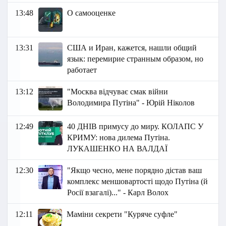
13:48
О самооценке
13:31
США и Иран, кажется, нашли общий
язык: перемирие странным образом, но
работает
13:12
"Москва відчуває смак війни
Володимира Путіна" - Юрій Ніколов
12:49
40 ДНІВ примусу до миру. КОЛАПС У
КРИМУ: нова дилема Путіна.
ЛУКАШЕНКО НА ВАЛДАЇ
12:30
"Якщо чесно, мене порядно дістав ваш
комплекс меншовартості щодо Путіна (й
Росії взагалі)..." - Карл Волох
12:11
Маміни секрети "Куряче суфле"