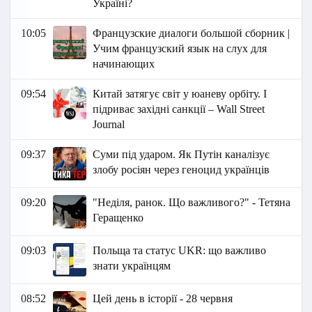
Україні?
10:05
Французские диалоги большой сборник |
Учим французский язык на слух для
начинающих
09:54
Китай затягує світ у юаневу орбіту. І
підриває західні санкції – Wall Street
Journal
09:37
Суми під ударом. Як Путін каналізує
злобу росіян через геноцид українців
09:20
"Неділя, ранок. Що важливого?" - Тетяна
Геращенко
09:03
Польща та статус UKR: що важливо
знати українцям
08:52
Цей день в історії - 28 червня