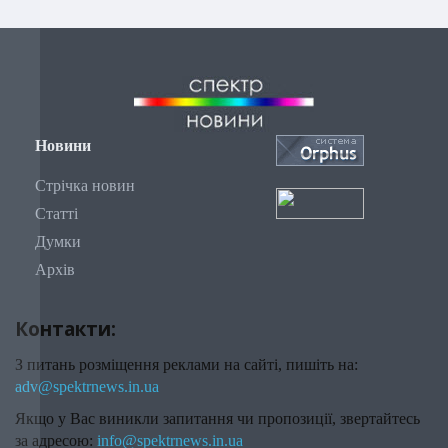
Новини
Стрічка новин
Статті
Думки
Архів
Контакти:
З питань розміщення реклами на сайті, пишіть на:
adv@spektrnews.in.ua
Якщо у Вас виникли запитання чи пропозиції, звертайтесь
за адресою:
info@spektrnews.in.ua