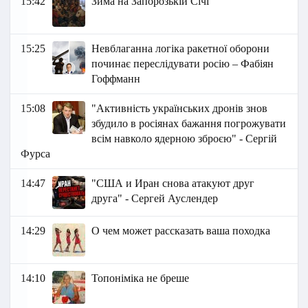
15:42
Зима на Запорозькій Січі
15:25
Невблаганна логіка ракетної оборони
починає переслідувати росію – Фабіян
Гоффманн
15:08
"Активність українських дронів знов
збудило в росіянах бажання погрожувати
всім навколо ядерною зброєю" - Сергій
Фурса
14:47
"США и Иран снова атакуют друг
друга" - Сергей Ауслендер
14:29
О чем может рассказать ваша походка
14:10
​Топоніміка не бреше