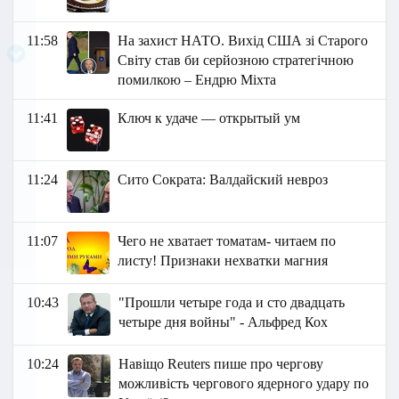
11:58
На захист НАТО. Вихід США зі Старого
Світу став би серйозною стратегічною
помилкою – Ендрю Міхта
11:41
Ключ к удаче — открытый ум
11:24
Сито Сократа: Валдайский невроз
11:07
Чего не хватает томатам- читаем по
листу! Признаки нехватки магния
10:43
"Прошли четыре года и сто двадцать
четыре дня войны" - Альфред Кох
10:24
Навіщо Reuters пише про чергову
можливість чергового ядерного удару по