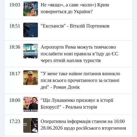
19:03
Не «якщо», а саме «коли») Крим
повернеться до України?
18:51
"Експансія" - Віталій Портников
18:36
Аеропорти Рима можуть тимчасово
послабити нові правила в’їзду до ЄС
через літній наплив туристів
18:17
"У мене таке наївне питання виникло
після всього прочитанного за останні
дні" - Роман Донік
18:00
"Що Лукашенко приховує в історії
Білорусі!" - Реальна історія
17:23
Оперативна інформація станом на 16:00
28.06.2026 щодо російського вторгнення