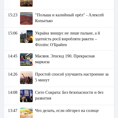
15:23
"Польша и калийный орёл" - Алексей
Копытько
15:06
Україна знищує не лише пальне, а й
здатність росії виробляти ракети –
Філліпс О'Брайен
14:45
Масяня. Эпизод 190. Прекрасная
маркиза
14:26
Простой способ улучшить настроение за
5 минут
14:08
Сито Сократа: Без безопасности и без
развития
13:47
Что делать, если обгорел на солнце