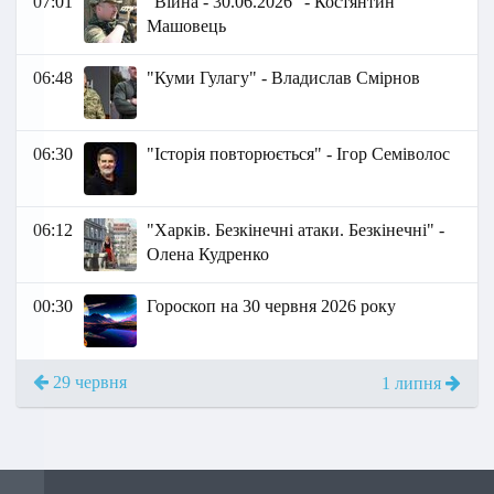
07:01
"Війна - 30.06.2026" - Костянтин
Машовець
06:48
"Куми Гулагу" - Владислав Смірнов
06:30
"Історія повторюється" - Ігор Семіволос
06:12
"Харків. Безкінечні атаки. Безкінечні" -
Олена Кудренко
00:30
Гороскоп на 30 червня 2026 року
29 червня
1 липня