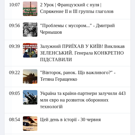
10:07
2 Урок | Французский с нуля |
Спряжение II и III группы глаголов
09:56
"Проблемы с мусором..." - Дмитрий
Чернышов
09:39
Залужний ПРИЇХАВ У КИЇВ! Викликав
ЗЕЛЕНСЬКИЙ. Генерала КОНКРЕТНО
ПІДСТАВИЛИ
09:22
"Вівторок, ранок. Що важливого?" -
Тетяна Геращенко
09:05
Україна та країни-партнери залучили 443
млн євро на розвиток оборонних
технологій
08:54
Цей день в історії - 30 червня