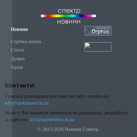
Новини
Стрічка новин
Статті
Думки
Архів
Контакти:
З питань розміщення реклами на сайті, пишіть на:
adv@spektrnews.in.ua
Якщо у Вас виникли запитання чи пропозиції, звертайтесь
за адресою:
info@spektrnews.in.ua
© 2015-2026 Новини Спектр.