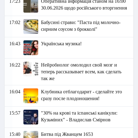
17:23
Оперативна інформація станом на 16:00
30.06.2026 щодо російського вторгнення
17:02
Бабусині страви: "Паста під молочно-
сирним соусом з брокколі"
16:43
Українська музика!
16:22
Нейробиолог омолодил свой мозг и
теперь рассказывает всем, как сделать
так же
16:04
Клубника отблагодарит - сделайте это
сразу после плодоношения!
15:57
"30% на крові та іспанські канікули:
Кузьміних" - Владислав Смірнов
15:40
Битва під Жванцем 1653