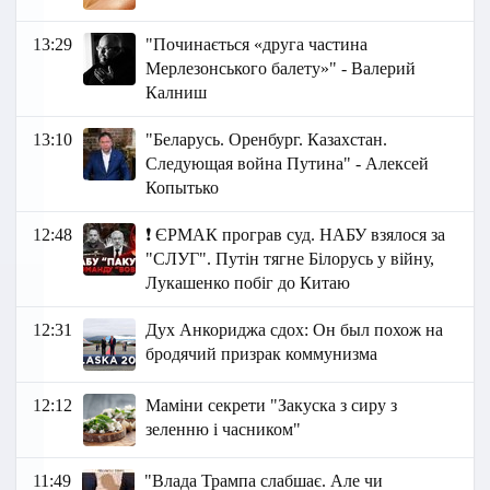
13:29
"Починається «друга частина
Мерлезонського балету»" - Валерий
Калниш
13:10
"Беларусь. Оренбург. Казахстан.
Следующая война Путина" - Алексей
Копытько
12:48
❗️ ЄРМАК програв суд. НАБУ взялося за
"СЛУГ". Путін тягне Білорусь у війну,
Лукашенко побіг до Китаю
12:31
Дух Анкориджа сдох: Он был похож на
бродячий призрак коммунизма
12:12
Маміни секрети "Закуска з сиру з
зеленню і часником"
11:49
"Влада Трампа слабшає. Але чи