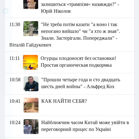
залишиться «трампізм» назавжди?" -
Юрій Ніколов
11:30
"Не треба потім казати "а воно і так
непогано вийшло" чи "а хто ж знав".
Знали. Застерігали. Попереджали" -
Віталій Гайдукевич
11:11
Огурцы плодоносят без остановки!
Простая органическая подкормка
10:58
"Прошли четыре года и сто двадцать
шесть дней войны" - Альфред Кох
10:41
КАК НАЙТИ СЕБЯ?
10:24
Найближчим часом Китай може увійти в
переговорний процес по Україні