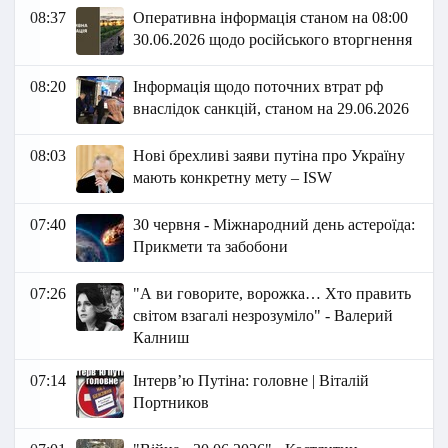
08:37
Оперативна інформація станом на 08:00
30.06.2026 щодо російського вторгнення
08:20
Інформація щодо поточних втрат рф
внаслідок санкцій, станом на 29.06.2026
08:03
Нові брехливі заяви путіна про Україну
мають конкретну мету – ISW
07:40
30 червня - Міжнародний день астероїда:
Прикмети та забобони
07:26
"А ви говорите, ворожка… Хто править
світом взагалі незрозуміло" - Валерий
Калниш
07:14
Інтервʼю Путіна: головне | Віталій
Портников