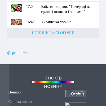
17:04
Бабусині страви: "Печериці на
грилі зі шпиком і овочами"
16:45
Українська музика!
НОВИНИ ЗА СЬОГОДНІ
@spektrnews
Новини
Стрічка новин