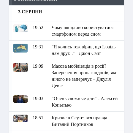
3 СЕРПНЯ
19:52
Чому шкідливо користуватися
смартфоном перед сном
19:31
"Я колись теж вірив, що Ізраїль
нам друг..." - Джон Сміт
19:09
Масова мобілізація в росії?
Заперечення пропагандонів, яке
нічого не заперечує – Джулія
Девіс
19:03
"Очень сложные дни" - Алексей
Копытько
18:51
Кризис в Сеуте: вся правда |
Виталий Портников