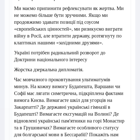
Ми маємо припинити рефлексувати як жертва. Ми
не можемо більше бути зручними. Якщо ми
продовжимо здавати позиції під соусом
«європейських цінностей», ми ризикуємо виграти
війну в Росії, але втратити державу, розтягнуту по
клаптиках нашими «західними друзями».
Україні потрібен радикальний розворот до
Доктрини національного інтересу
Жорстка дзеркальна дипломатія.
Час мовчазного проковтування ультиматумів
минув. На кожну вимогу Будапешта, Варшави чи
Софії має лягати симетрична, підкріплена фактами
вимога Києва. Вимагаєте шкіл для угорців на
Закарпатті? Де державні українські гімназії в
Будапешті? Вимагаєте ексгумацій на Волині? Де
відновлені українські пам'ятники на горі Монастир
та в Грушовичах? Вимагаєте особливого статусу
для болгарської мови в Бессарабії? Покажіть нам