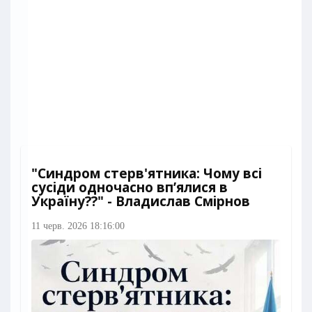
"Синдром стерв'ятника: Чому всі
сусіди одночасно вп’ялися в
Україну??" - Владислав Смірнов
11 черв. 2026 18:16:00