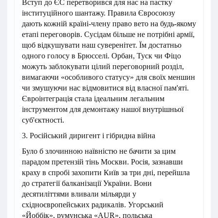
Вступ до ЄС перетворився для нас на пастку
інституційного шантажу. Правила Євросоюзу
дають кожній країні-члену право вето на будь-якому
етапі переговорів. Сусідам більше не потрібні армії,
щоб відкушувати наш суверенітет. Їм достатньо
одного голосу в Брюсселі. Орбан, Туск чи Фіцо
можуть заблокувати цілий переговорний розділ,
вимагаючи «особливого статусу» для своїх меншин
чи змушуючи нас відмовитися від власної пам'яті.
Євроінтеграція стала ідеальним легальним
інструментом для демонтажу нашої внутрішньої
суб'єктності.
3. Російський диригент і гібридна війна
Було б злочинною наївністю не бачити за цим
парадом претензій тінь Москви. Росія, зазнавши
краху в спробі захопити Київ за три дні, перейшла
до стратегії балканізації України. Вони
десятиліттями вливали мільярди у
східноєвропейських радикалів. Угорський
«Йоббік», румунська «AUR», польська