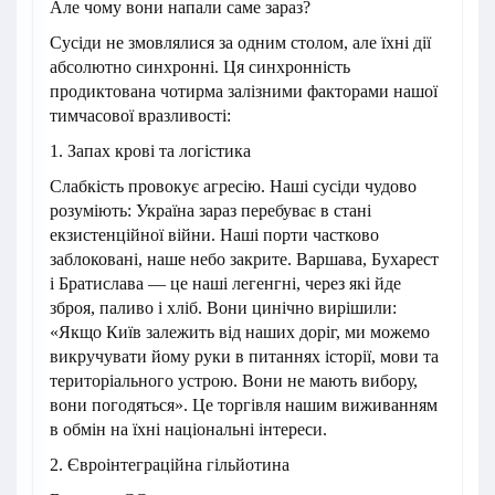
Але чому вони напали саме зараз?
Сусіди не змовлялися за одним столом, але їхні дії
абсолютно синхронні. Ця синхронність
продиктована чотирма залізними факторами нашої
тимчасової вразливості:
1. Запах крові та логістика
Слабкість провокує агресію. Наші сусіди чудово
розуміють: Україна зараз перебуває в стані
екзистенційної війни. Наші порти частково
заблоковані, наше небо закрите. Варшава, Бухарест
і Братислава — це наші легенгні, через які йде
зброя, паливо і хліб. Вони цинічно вирішили:
«Якщо Київ залежить від наших доріг, ми можемо
викручувати йому руки в питаннях історії, мови та
територіального устрою. Вони не мають вибору,
вони погодяться». Це торгівля нашим виживанням
в обмін на їхні національні інтереси.
2. Євроінтеграційна гільйотина