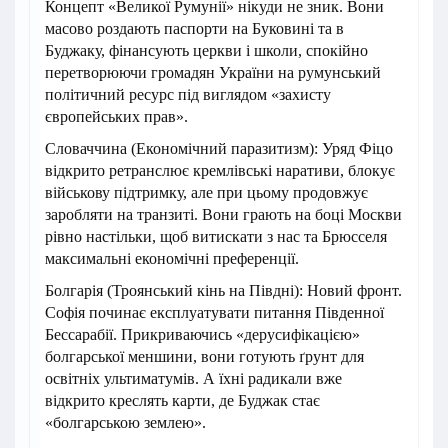
Концепт «Великої Румунії» нікуди не зник. Вони
масово роздають паспорти на Буковині та в
Буджаку, фінансують церкви і школи, спокійно
перетворюючи громадян України на румунський
політичний ресурс під виглядом «захисту
європейських прав».
Словаччина (Економічний паразитизм): Уряд Фіцо
відкрито ретранслює кремлівські наративи, блокує
військову підтримку, але при цьому продовжує
заробляти на транзиті. Вони грають на боці Москви
рівно настільки, щоб витискати з нас та Брюсселя
максимальні економічні преференції.
Болгарія (Троянський кінь на Півдні): Новий фронт.
Софія починає експлуатувати питання Південної
Бессарабії. Прикриваючись «дерусифікацією»
болгарської меншини, вони готують ґрунт для
освітніх ультиматумів. А їхні радикали вже
відкрито креслять карти, де Буджак стає
«болгарською землею».