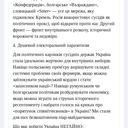
«Конфедерація», болгарське «Възраждане»,
словацький «Smer» — усе це мережа, яку
підживлює Кремль. Росія використовує сусідів як
політичних проксі, щоб відкрити проти нас Другий
фронт — фронт внутрішнього розколу, історичної
ворожнечі та недовіри.
4. Дешевий електоральний паразитизм
Для політичних карликів сусідніх держав Україна
стала ідеальною жертвою для внутрішніх виборів.
Навіщо польському прем'єру вирішувати складні
системні проблеми своїх фермерів, якщо можна
заблокувати український кордон і стати
«захисником нації»? Навіщо румунським чи
болгарським політикам розбудовувати економіку,
якщо можна зіграти на струнах історичного
ресентименту і набрати голоси на криках про
«порятунок співвітчизників» в Україні? Ми стали
для них безкоштовним піар-майданчиком.
Що має робити Україна НЕГАЙНО: