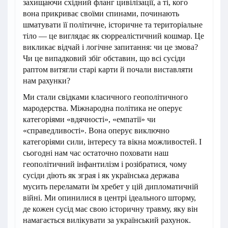
захищаючи східний фланг цивілізації, а ті, кого
вона прикриває своїми спинами, починають
шматувати її політичне, історичне та територіальне
тіло — це виглядає як сюрреалістичний кошмар. Це
викликає відчай і логічне запитання: чи це змова?
Чи це випадковий збіг обставин, що всі сусіди
раптом витягли старі карти й почали виставляти
нам рахунки?
Ми стали свідками класичного геополітичного
мародерства. Міжнародна політика не оперує
категоріями «вдячності», «емпатії» чи
«справедливості». Вона оперує виключно
категоріями сили, інтересу та вікна можливостей. І
сьогодні нам час остаточно поховати наш
геополітичний інфантилізм і розібратися, чому
сусіди діють як зграя і як українська держава
мусить переламати їм хребет у цій дипломатичній
війні. Ми опинилися в центрі ідеального шторму,
де кожен сусід має свою історичну травму, яку він
намагається вилікувати за український рахунок.