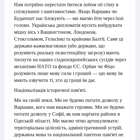
Нам потрібно перестати битися лобом об стіну в
спілкуванні з шантажистами. Якщо Варшава чи
Будапешт нас блокують — ми маємо йти через їхні
голови. Українська дипломатія мусить вибудувати
міцну вісь з Вашингтоном, Лондоном,
Стокгольмом, Гельсінкі та країнами Балтії. Саме ці
держави-важковаговики (або держави, що
розуміють реальну екзистенційну загрозу) мають
тиснути на наших східноєвропейських сусідів через
механізми НАТО та фонди ЄС. Орбан чи Фіцо
розуміють лише мову сили і грошей — цю мову їм
мають озвучити ті, хто ці гроші їм дає.
Націоналізація історичної пам'яті.
Ми на своїй землі. Ми не будемо питати дозволу у
Варшави, кого нам вважати героями. Ми не будемо
питати дозволу у Софії, як нам нарізати райони в
Одеській області. Ми маємо чітко артикулювати:
територіальна цілісність, адміністративний устрій,
державна мова та національний пантеон пам'яті не