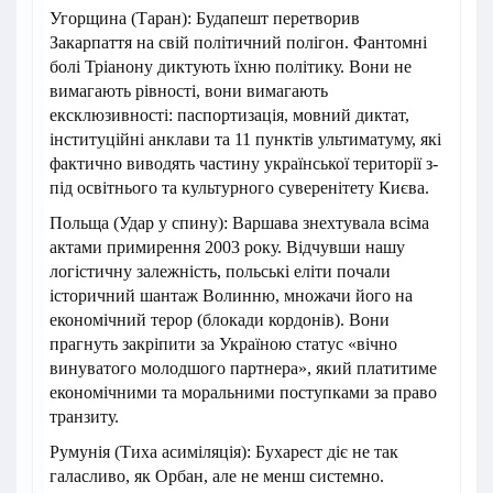
Угорщина (Таран): Будапешт перетворив
Закарпаття на свій політичний полігон. Фантомні
болі Тріанону диктують їхню політику. Вони не
вимагають рівності, вони вимагають
ексклюзивності: паспортизація, мовний диктат,
інституційні анклави та 11 пунктів ультиматуму, які
фактично виводять частину української території з-
під освітнього та культурного суверенітету Києва.
Польща (Удар у спину): Варшава знехтувала всіма
актами примирення 2003 року. Відчувши нашу
логістичну залежність, польські еліти почали
історичний шантаж Волинню, множачи його на
економічний терор (блокади кордонів). Вони
прагнуть закріпити за Україною статус «вічно
винуватого молодшого партнера», який платитиме
економічними та моральними поступками за право
транзиту.
Румунія (Тиха асиміляція): Бухарест діє не так
галасливо, як Орбан, але не менш системно.