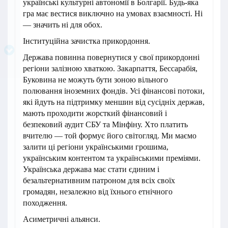
українські культурні автономії в Болгарії. Будь-яка
гра має вестися виключно на умовах взаємності. Ні
— значить ні для обох.
Інституційна зачистка прикордоння.
Держава повинна повернутися у свої прикордонні
регіони залізною хваткою. Закарпаття, Бессарабія,
Буковина не можуть бути зоною вільного
полювання іноземних фондів. Усі фінансові потоки,
які йдуть на підтримку меншин від сусідніх держав,
мають проходити жорсткий фінансовий і
безпековий аудит СБУ та Мінфіну. Хто платить
вчителю — той формує його світогляд. Ми маємо
залити ці регіони українськими грошима,
українським контентом та українськими преміями.
Українська держава має стати єдиним і
безальтернативним патроном для всіх своїх
громадян, незалежно від їхнього етнічного
походження.
Асиметричні альянси.