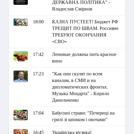
ДЕРЖАВНА ПОЛІТИКА" -
Владислав Смірнов
18:00
КАЗНА ПУСТЕЕТ! Бюджет РФ
ТРЕЩИТ ПО ШВАМ. Россияне
ТРЕБУЮТ ОКОНЧАНИЯ
«СВО»
17:42
Ленивые должны пить красное
вино
17:23
"Как они скулят по всем
каналам, в СМИ и на
дипломатических фронтах.
Музыка Моцарта" - Кирило
Данильченко
17:04
Бабусині страви: "Печериці на
грилі зі шпиком і овочами"
16:45
Українська музика!