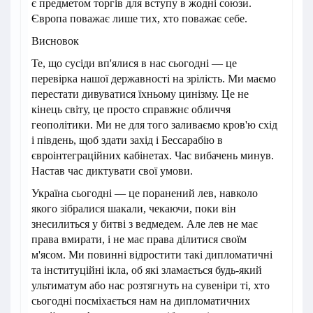
є предметом торгів для вступу в жодні союзи.
Європа поважає лише тих, хто поважає себе.
Висновок
Те, що сусіди вп'ялися в нас сьогодні — це
перевірка нашої державності на зрілість. Ми маємо
перестати дивуватися їхньому цинізму. Це не
кінець світу, це просто справжнє обличчя
геополітики. Ми не для того заливаємо кров'ю схід
і південь, щоб здати захід і Бессарабію в
євроінтеграційних кабінетах. Час вибачень минув.
Настав час диктувати свої умови.
Україна сьогодні — це поранений лев, навколо
якого зібралися шакали, чекаючи, поки він
знесилиться у битві з ведмедем. Але лев не має
права вмирати, і не має права ділитися своїм
м'ясом. Ми повинні відростити такі дипломатичні
та інституційні ікла, об які зламається будь-який
ультиматум або нас розтягнуть на сувеніри ті, хто
сьогодні посміхається нам на дипломатичних