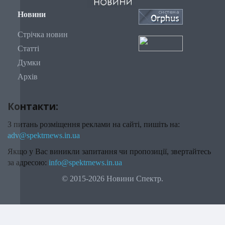
Новини
Стрічка новин
Статті
Думки
Архів
Контакти:
З питань розміщення реклами на сайті, пишіть на:
adv@spektrnews.in.ua
Якщо у Вас виникли запитання чи пропозиції, звертайтесь
за адресою:
info@spektrnews.in.ua
© 2015-2026 Новини Спектр.