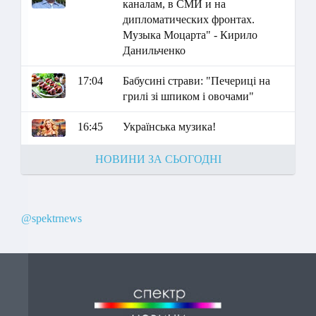
каналам, в СМИ и на
дипломатических фронтах.
Музыка Моцарта" - Кирило
Данильченко
17:04
Бабусині страви: "Печериці на
грилі зі шпиком і овочами"
16:45
Українська музика!
НОВИНИ ЗА СЬОГОДНІ
@spektrnews