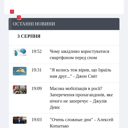
ОСТАННІ НОВИНИ
3 СЕРПНЯ
19:52
Чому шкідливо користуватися
смартфоном перед сном
19:31
"Я колись теж вірив, що Ізраїль
нам друг..." - Джон Сміт
19:09
Масова мобілізація в росії?
Заперечення пропагандонів, яке
нічого не заперечує – Джулія
Девіс
19:03
"Очень сложные дни" - Алексей
Копытько