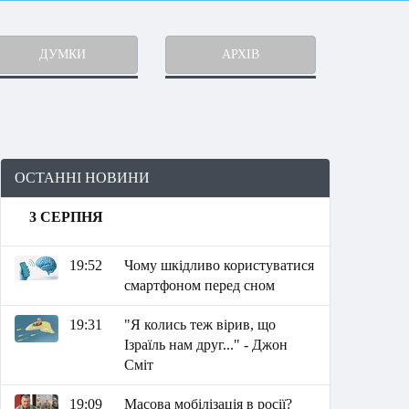
ДУМКИ
АРХІВ
ОСТАННІ НОВИНИ
3 СЕРПНЯ
19:52
Чому шкідливо користуватися
смартфоном перед сном
19:31
"Я колись теж вірив, що
Ізраїль нам друг..." - Джон
Сміт
19:09
Масова мобілізація в росії?