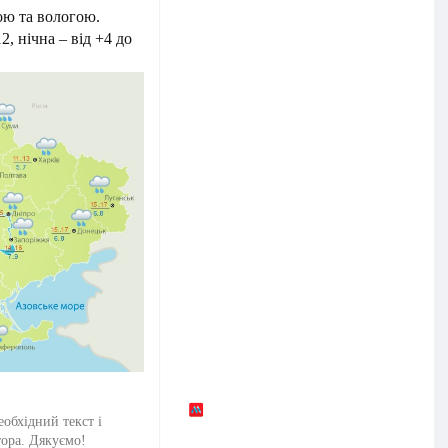
ою та вологою.
, нічна – від +4 до
еобхідний текст і
тора. Дякуємо!