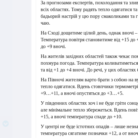
За прогнозами експертів, похолодання та зли
всіх областях. Тому радять тепло одягатися т
бадьорий настрій у цю пору смаколиками та 
чаю.
На Сході дощитиме цілий день, однак вночі – 
Температура повітря становитиме від +15 до +
до +9 вночі.
На жителів західних областей також чекає по
похмура погода. Температура коливатиметься 
та від +1 до +4 вночі. До речі, у цих областях
На Півночі жителям варто брати з собою на в
тепло одягатися. Вдень стовпчики термометрі
+9…+11, а вночі опустяться до +3…+5.
У південних областях хоч і не буде гріти сонц
але мінімальне тепло збережеться. Вдень пові
+15, а вночі температура спаде до +10.
У центрі не буде істотних опадів – лише нез
температура сягатиме позначки +12, а от вноч