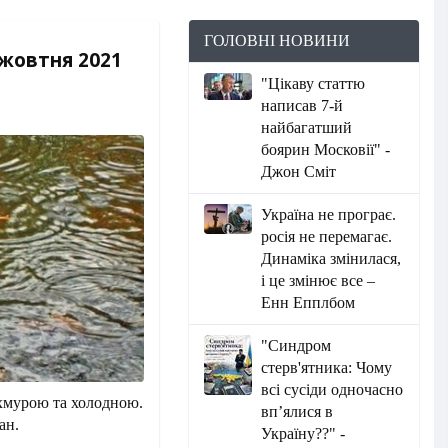
ГОЛОВНІ НОВИНИ
 жовтня 2021
"Цікаву статтю
написав 7-й
найбагатший
боярин Московії" -
Джон Сміт
Україна не програє.
росія не перемагає.
Динаміка змінилася,
і це змінює все –
Енн Епплбом
"Синдром
стерв'ятника: Чому
всі сусіди одночасно
охмурою та холодною.
вп’ялися в
ан.
Україну??" -