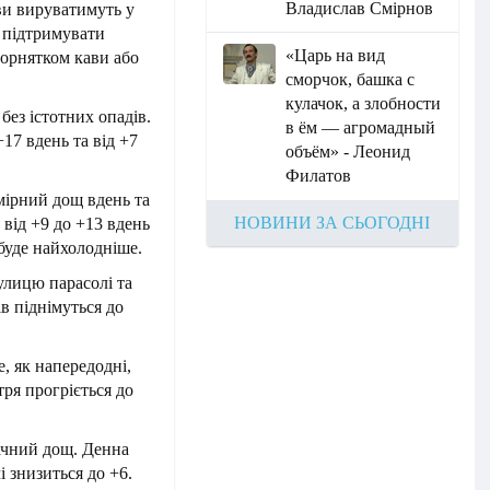
Владислав Смірнов
ви вируватимуть у
а підтримувати
«Царь на вид
горнятком кави або
сморчок, башка с
кулачок, а злобности
без істотних опадів.
в ём — агромадный
17 вдень та від +7
объём» - Леонид
Филатов
мірний дощ вдень та
НОВИНИ ЗА СЬОГОДНІ
від +9 до +13 вдень
 буде найхолодніше.
улицю парасолі та
в піднімуться до
е, як напередодні,
тря прогріється до
начний дощ. Денна
і знизиться до +6.