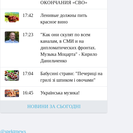
ОКОНЧАНИЯ «СВО»
17:42
Ленивые должны пить
красное вино
17:23
"Как они скулят по всем
каналам, в СМИ и на
дипломатических фронтах.
Музыка Моцарта" - Кирило
Данильченко
17:04
Бабусині страви: "Печериці на
грилі зі шпиком і овочами"
16:45
Українська музика!
НОВИНИ ЗА СЬОГОДНІ
@spektrnews