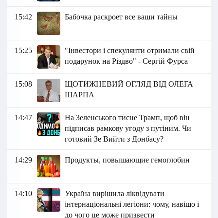
15:42
Бабочка раскроет все ваши тайны
15:25
"Інвестори і спекулянти отримали свій
подарунок на Різдво" - Сергій Фурса
15:08
ЩОТИЖНЕВИЙ ОГЛЯД ВІД ОЛЕГА
ШАРПА
14:47
На Зеленського тисне Трамп, щоб він
підписав рамкову угоду з путіним. Чи
готовий Зе Вийти з Донбасу?
14:29
Продукты, повышающие гемоглобин
14:10
Україна вирішила ліквідувати
інтернаціональні легіони: чому, навіщо і
до чого це може призвести