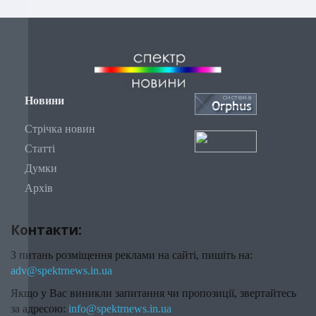
Новини
Стрічка новин
Статті
Думки
Архів
Контакти:
З питань розміщення реклами на сайті, пишіть на:
adv@spektrnews.in.ua
Якщо у Вас виникли запитання чи пропозиції, звертайтесь
за адресою:
info@spektrnews.in.ua