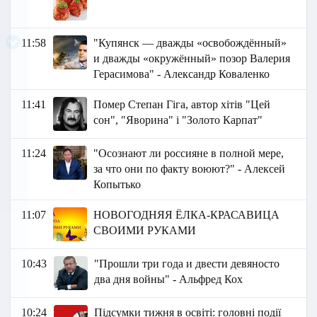
11:58
"Купянск — дважды «освобождённый»
и дважды «окружённый» позор Валерия
Герасимова" - Александр Коваленко
11:41
Помер Степан Гіга, автор хітів "Цей
сон", "Яворина" і "Золото Карпат"
11:24
"Осознают ли россияне в полной мере,
за что они по факту воюют?" - Алексей
Копытько
11:07
НОВОГОДНЯЯ ЁЛКА-КРАСАВИЦА
СВОИМИ РУКАМИ
10:43
"Прошли три года и двести девяносто
два дня войны" - Альфред Кох
10:24
Підсумки тижня в освіті: головні події