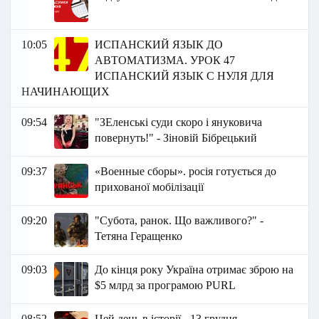
10:05
ИСПАНСКИЙ ЯЗЫК ДО
АВТОМАТИЗМА. УРОК 47
ИСПАНСКИЙ ЯЗЫК С НУЛЯ ДЛЯ
НАЧИНАЮЩИХ
09:54
"ЗЕленські суди скоро і януковича
повернуть!" - Зіновій Бібрецький
09:37
«Военные сборы». росія готується до
прихованої мобілізації
09:20
"Субота, ранок. Що важливого?" -
Тетяна Геращенко
09:03
До кінця року Україна отримає зброю на
$5 млрд за програмою PURL
08:52
Цей день в історії - 13 грудня