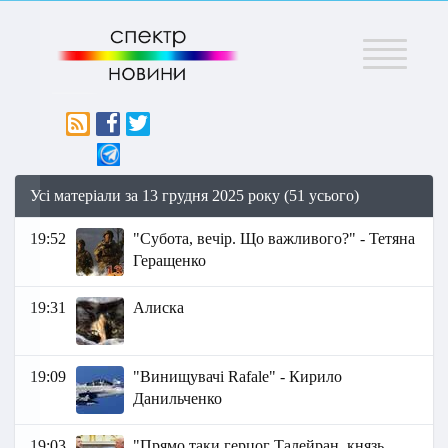
Меню
Усі матеріали за 13 грудня 2025 року (51 усього)
19:52
"Субота, вечір. Що важливого?" - Тетяна
Геращенко
19:31
Алиска
19:09
"Винищувачі Rafale" - Кирило
Данильченко
19:03
"Прямо таки герцог Талейран, князь