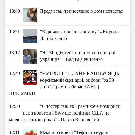
13:48
Предметы, приносящие в дом несчастье
13:31
"Курочка клює по зернятку" - Кирило
Данильченко
13:12
"Як Міндіч-гейт вплинув на настрої
українців" - Вадим Денисенко
12:49
"НУТРОЩІ" ПЛАНУ КАПІТУЛЯЦІЇ:
корейський сценарій, вибори "за 30
днів", Трамп забирає ЗАЕС |
ПІДСУМКИ
12:30
"Спостерігаю як Трамп хоче помирити
нас з ворогом і бачу що політика США не
міняється сотню років" - Павло Вернівский
12:11
Маміни секрети "Тефтелі з курки"