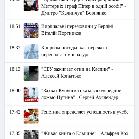
Меттерніх і граф Піпер в одній особі!" -
Дмитро "Калинчук" Вовнянко
18:51
Вирішальні перемовини у Берліні |
Віталій Портников
18:32
Капризы погоды: как пережить
перепады температуры
18:13
"СБУ зажигает огни на Каспии" -
Алексей Копытько
18:00
"Захват Купянска оказался очередной
ложью Путина" - Сергей Ауслендер
17:42
Генетика определяет успешность в учебе
17:35
"Живая книга о Ельцине" - Альфред Кох