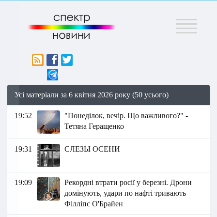
Меню
Усі матеріали за 6 квітня 2026 року (50 усього)
19:52
"Понеділок, вечір. Що важливого?" -
Тетяна Геращенко
19:31
СЛЕЗЫ ОСЕНИ
19:09
Рекордні втрати росії у березні. Дрони
домінують, удари по нафті тривають –
Філліпс О'Брайен