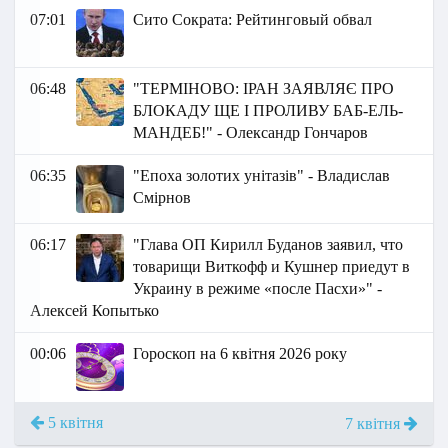
07:01
Сито Сократа: Рейтинговый обвал
06:48
"ТЕРМІНОВО: ІРАН ЗАЯВЛЯЄ ПРО
БЛОКАДУ ЩЕ І ПРОЛИВУ БАБ-ЕЛЬ-
МАНДЕБ!" - Олександр Гончаров
06:35
"Епоха золотих унітазів" - Владислав
Смірнов
06:17
"Глава ОП Кирилл Буданов заявил, что
товарищи Виткофф и Кушнер приедут в
Украину в режиме «после Пасхи»" -
Алексей Копытько
00:06
Гороскоп на 6 квітня 2026 року
5 квітня
7 квітня