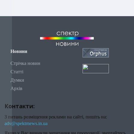
Новини
Стрічка новин
Статті
Думки
Архів
Контакти:
З питань розміщення реклами на сайті, пишіть на:
adv@spektrnews.in.ua
Якщо у Вас виникли запитання чи пропозиції, звертайтесь