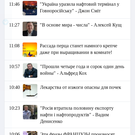
11:46
"Україна уразила нафтовий термінал у
Говноросійську" - Джон Сміт
11:27
"В основе мира - числа" - Алексей Кущ
11:08
Рассада перца станет намного крепче
даже при выращивании в комнате!
10:57
"Прошли четыре года и сорок один день
войны" - Альфред Кох
10:40
Лекарства от изжоги опасны для почек
10:23
"Росія втратила половину експорту
нафти і нафтопродуктів" - Вадим
Денисенко
10:06
Эти фразы ФРАНЦУЗЫ произносят