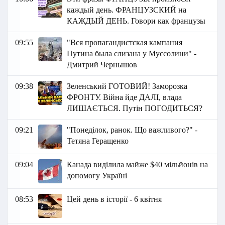
каждый день. ФРАНЦУЗСКИЙ на
КАЖДЫЙ ДЕНЬ. Говори как французы
09:55
"Вся пропагандистская кампания
Путина была слизана у Муссолини" -
Дмитрий Чернышов
09:38
Зеленський ГОТОВИЙ! Заморозка
ФРОНТУ. Війна йде ДАЛІ, влада
ЛИШАЄТЬСЯ. Путін ПОГОДИТЬСЯ?
09:21
"Понеділок, ранок. Що важливого?" -
Тетяна Геращенко
09:04
Канада виділила майже $40 мільйонів на
допомогу Україні
08:53
Цей день в історії - 6 квітня