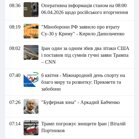
08:36
Оперативна інформація станом на 08:00
06.04.2026 щодо російського вторгнення
08:19
"Міноборони РФ заявило про втрату
Су-30 у Криму" - Кирило Данильченко
08:02
Іран один за одним збив два літаки США
і поставив під сумнів гучні заяви Трампа
– CNN
07:40
6 квітня - Міжнародний день спорту на
благо миру та розвитку: Прикмети та
забобони
07:26
"Буферная зона" - Аркадий Бабченко
07:14
Трамп погрожує знищити Іран | Віталій
Портников