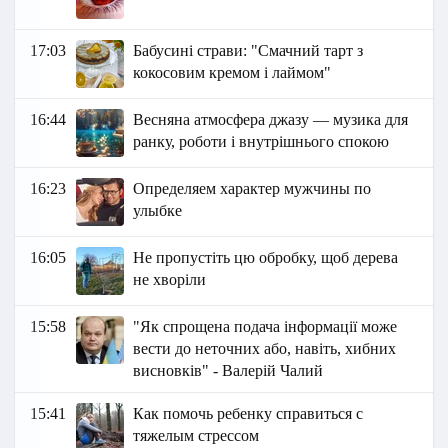
17:03
Бабусині страви: "Смачний тарт з
кокосовим кремом і лаймом"
16:44
Весняна атмосфера джазу — музика для
ранку, роботи і внутрішнього спокою
16:23
Определяем характер мужчины по
улыбке
16:05
Не пропустіть цю обробку, щоб дерева
не хворіли
15:58
"Як спрощена подача інформації може
вести до неточних або, навіть, хибних
висновків" - Валерій Чалий
15:41
Как помочь ребенку справиться с
тяжелым стрессом