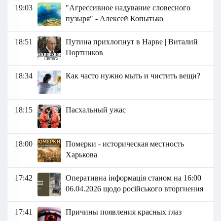
19:03
"Агрессивное надувание словесного
пузыря" - Алексей Копытько
18:51
Путина прихлопнут в Нарве | Виталий
Портников
18:34
Как часто нужно мыть и чистить вещи?
18:15
Пасхальный ужас
18:00
Померки - историческая местность
Харькова
17:42
Оперативна інформація станом на 16:00
06.04.2026 щодо російського вторгнення
17:41
Причины появления красных глаз