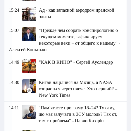
15:24
Ад - как запасной аэродром иранской
элиты
15:07
"Прежде чем собрать конспирологию о
текущем моменте, зафиксируем
некоторые вехи – от общего к нашему" -
Алексей Копытько
14:49
"КАК В КИНО" - Сергей Ауслендер
14:30
Китай націлився на Місяць, а NASA
озирається через плече. Хто перший? –
New York Times
14:11
"Пам’ятаєте програму 18–24? Ту саму,
що має залучати в ЗСУ молодь? Так от,
там є проблема" - Павло Казарін