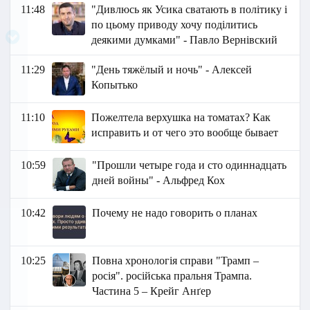
11:48
"Дивлюсь як Усика сватають в політику і
по цьому приводу хочу поділитись
деякими думками" - Павло Вернівский
11:29
"День тяжёлый и ночь" - Алексей
Копытько
11:10
Пожелтела верхушка на томатах? Как
исправить и от чего это вообще бывает
10:59
"Прошли четыре года и сто одиннадцать
дней войны" - Альфред Кох
10:42
Почему не надо говорить о планах
10:25
Повна хронологія справи "Трамп –
росія". російська пральня Трампа.
Частина 5 – Крейг Анґер