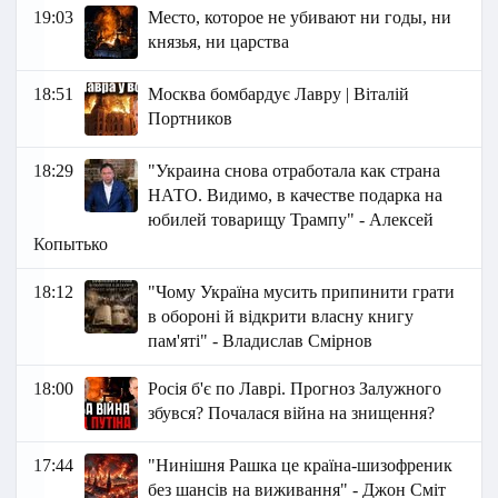
19:03
Место, которое не убивают ни годы, ни
князья, ни царства
18:51
Москва бомбардує Лавру | Віталій
Портников
18:29
"Украина снова отработала как страна
НАТО. Видимо, в качестве подарка на
юбилей товарищу Трампу" - Алексей
Копытько
18:12
"Чому Україна мусить припинити грати
в обороні й відкрити власну книгу
пам'яті" - Владислав Смірнов
18:00
Росія б'є по Лаврі. Прогноз Залужного
збувся? Почалася війна на знищення?
17:44
"Нинішня Рашка це країна-шизофреник
без шансів на виживання" - Джон Сміт