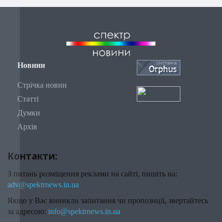
Новини
Стрічка новин
Статті
Думки
Архів
Контакти:
З питань розміщення реклами на сайті, пишіть на:
adv@spektrnews.in.ua
Якщо у Вас виникли запитання чи пропозиції, звертайтесь
за адресою:
info@spektrnews.in.ua