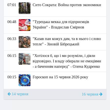
07:01
Сито Сократа: Война против экономики
06:48
"Турецька мекка для підприємців
України" - Владислав Смірнов
06:33
"Казав пан кожух дам, та в нього і слово
тепле" - Зіновій Бібрецький
06:15
"Хотілося б, що і ми розуміли, і діяли
відповідно. І владу обирали не емоціями
- а баченням наперед" - Олена Кудренко
00:15
Гороскоп на 15 червня 2026 року
14 червня
16 червня