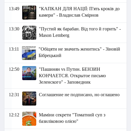
13:49
"КАПКАН ДЛЯ НАЦІЇ: П'ять кроків до
камери" - Владислав Смірнов
13:30
"Пустий як барабан. Від того й горить" -
Маson Lemberg
13:11
"Обіцяти не значить женитись" - Зіновій
Бібрецький
12:50
"Пашинян vs Путин. БЕНЗИН
КОНЧАЕТСЯ. Открытое письмо
Зеленского" - Заповедник
12:31
Соглашение не подписано, но оглашено
12:12
Маміни секрети "Томатний суп з
базиліковою олією"