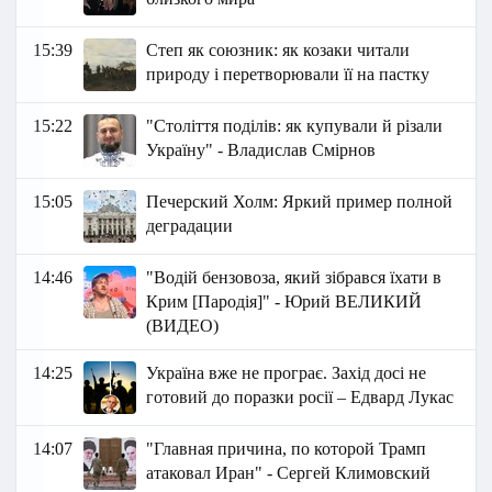
15:39
Степ як союзник: як козаки читали
природу і перетворювали її на пастку
15:22
"Століття поділів: як купували й різали
Україну" - Владислав Смірнов
15:05
Печерский Холм: Яркий пример полной
деградации
14:46
"Водій бензовоза, який зібрався їхати в
Крим [Пародія]" - Юрий ВЕЛИКИЙ
(ВИДЕО)
14:25
Україна вже не програє. Захід досі не
готовий до поразки росії – Едвард Лукас
14:07
"Главная причина, по которой Трамп
атаковал Иран" - Сергей Климовский